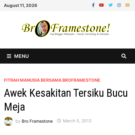
Skip
August 11, 2026
to
content
MENU
FITRAH MANUSIA BERSAMA BROFRAMESTONE
Awek Kesakitan Tersiku Bucu
Meja
by
Bro Framestone
March 5, 2013