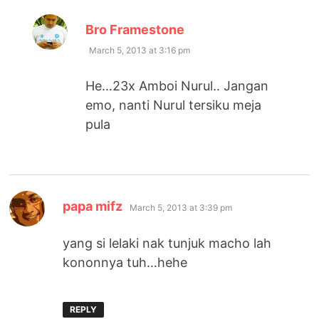
says:
Bro Framestone
March 5, 2013 at 3:16 pm
He…23x Amboi Nurul.. Jangan
emo, nanti Nurul tersiku meja
pula
says:
papa mifz
March 5, 2013 at 3:39 pm
yang si lelaki nak tunjuk macho lah
kononnya tuh…hehe
REPLY