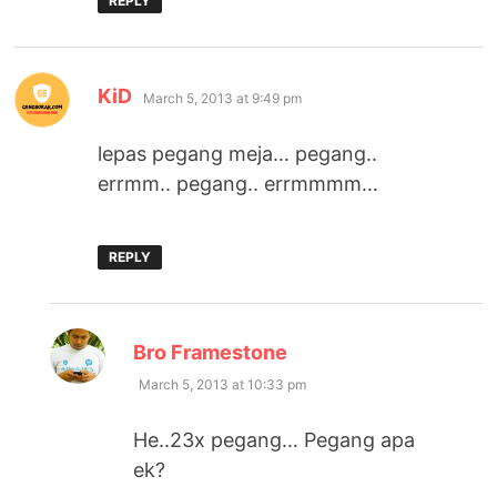
REPLY
says:
KiD
March 5, 2013 at 9:49 pm
lepas pegang meja… pegang..
errmm.. pegang.. errmmmm…
REPLY
says:
Bro Framestone
March 5, 2013 at 10:33 pm
He..23x pegang… Pegang apa
ek?