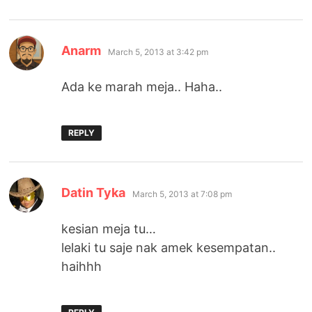
says:
Anarm
March 5, 2013 at 3:42 pm
Ada ke marah meja.. Haha..
REPLY
says:
Datin Tyka
March 5, 2013 at 7:08 pm
kesian meja tu…
lelaki tu saje nak amek kesempatan..
haihhh