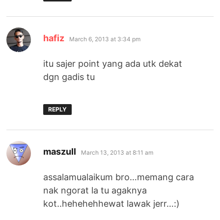
says:
hafiz
March 6, 2013 at 3:34 pm
itu sajer point yang ada utk dekat
dgn gadis tu
REPLY
says:
maszull
March 13, 2013 at 8:11 am
assalamualaikum bro…memang cara
nak ngorat la tu agaknya
kot..hehehehhewat lawak jerr…:)