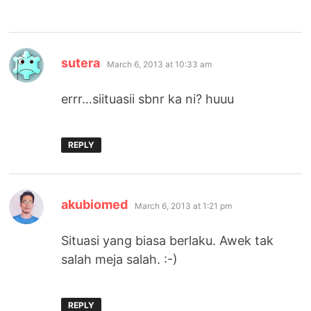
says:
sutera
March 6, 2013 at 10:33 am
errr…siituasii sbnr ka ni? huuu
REPLY
says:
akubiomed
March 6, 2013 at 1:21 pm
Situasi yang biasa berlaku. Awek tak
salah meja salah. :-)
REPLY