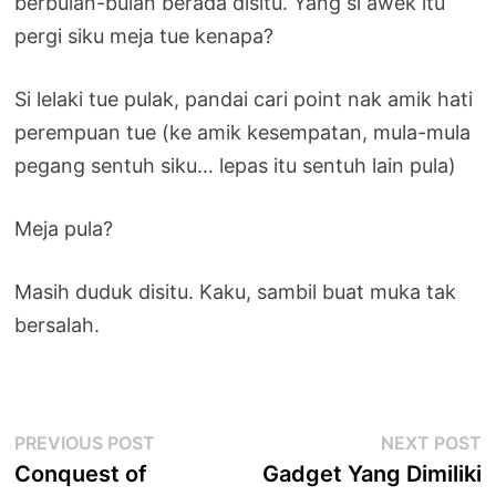
berbulan-bulan berada disitu. Yang si awek itu
pergi siku meja tue kenapa?
Si lelaki tue pulak, pandai cari point nak amik hati
perempuan tue (ke amik kesempatan, mula-mula
pegang sentuh siku… lepas itu sentuh lain pula)
Meja pula?
Masih duduk disitu. Kaku, sambil buat muka tak
bersalah.
Post
Previous
N
PREVIOUS POST
NEXT POST
post:
p
Conquest of
Gadget Yang Dimiliki
navigation