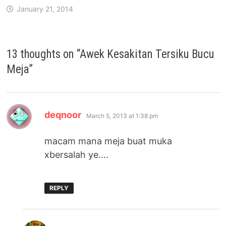
January 21, 2014
13 thoughts on “
Awek Kesakitan Tersiku Bucu
Meja
”
says:
deqnoor
March 5, 2013 at 1:38 pm
macam mana meja buat muka
xbersalah ye….
REPLY