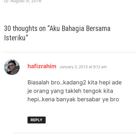
August 9, 2016
30 thoughts on “
Aku Bahagia Bersama
Isteriku
”
says:
hafizrahim
January 2, 2013 at 9:12 am
Biasalah bro..kadang2 kita hepi ade
je orang yang takleh tengok kita
hepi..kena banyak bersabar ye bro
REPLY