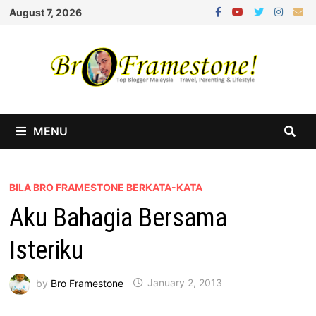
Skip
August 7, 2026
to
content
MENU
BILA BRO FRAMESTONE BERKATA-KATA
Aku Bahagia Bersama
Isteriku
by
Bro Framestone
January 2, 2013