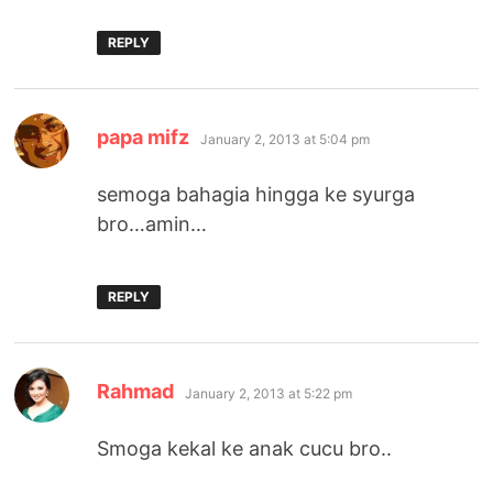
REPLY
says:
papa mifz
January 2, 2013 at 5:04 pm
semoga bahagia hingga ke syurga
bro…amin…
REPLY
says:
Rahmad
January 2, 2013 at 5:22 pm
Smoga kekal ke anak cucu bro..