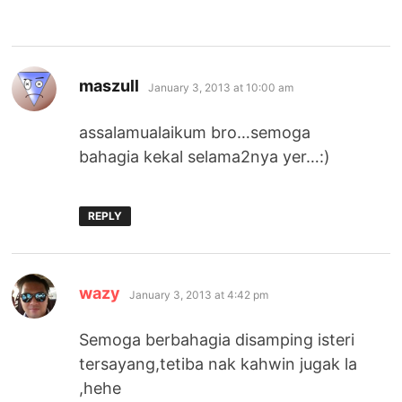
says:
maszull
January 3, 2013 at 10:00 am
assalamualaikum bro…semoga
bahagia kekal selama2nya yer…:)
REPLY
says:
wazy
January 3, 2013 at 4:42 pm
Semoga berbahagia disamping isteri
tersayang,tetiba nak kahwin jugak la
,hehe