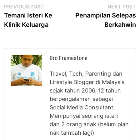
Post
Previous
N
PREVIOUS POST
NEXT POST
post:
p
Temani Isteri Ke
Penampilan Selepas
navigation
Klinik Keluarga
Berkahwin
Bro Framestone
Travel, Tech, Parenting dan
Lifestyle Blogger di Malaysia
sejak tahun 2006. 12 tahun
berpengalaman sebagai
Social Media Consultant.
Mempunyai seorang isteri
dan 2 orang anak (belum plan
nak tambah lagi)