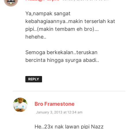
Ya,nampak sangat
kebahagiaannya..makin terserlah kat
pipi..(makin tembam eh bro)…
hehehe..
Semoga berkekalan..teruskan
bercinta hingga syurga abadi..
REPLY
says:
Bro Framestone
January 3, 2013 at 12:34 am
He..23x nak lawan pipi Nazz