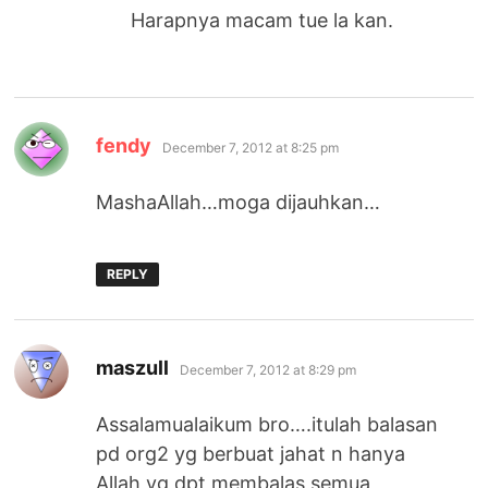
Harapnya macam tue la kan.
says:
fendy
December 7, 2012 at 8:25 pm
MashaAllah…moga dijauhkan…
REPLY
says:
maszull
December 7, 2012 at 8:29 pm
Assalamualaikum bro….itulah balasan
pd org2 yg berbuat jahat n hanya
Allah yg dpt membalas semua