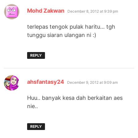
says:
Mohd Zakwan
December 8, 2012 at 9:39 pm
terlepas tengok pulak haritu… tgh
tunggu siaran ulangan ni :)
REPLY
says:
ahsfantasy24
December 9, 2012 at 9:09 am
Huu.. banyak kesa dah berkaitan aes
nie..
REPLY