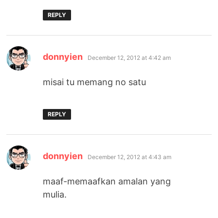
REPLY
says:
donnyien
December 12, 2012 at 4:42 am
misai tu memang no satu
REPLY
says:
donnyien
December 12, 2012 at 4:43 am
maaf-memaafkan amalan yang
mulia.