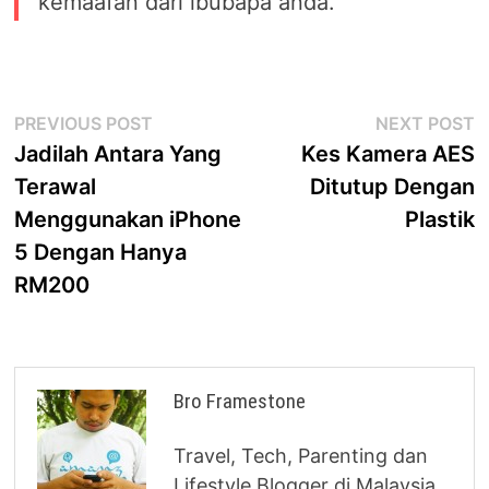
kemaafan dari ibubapa anda.
Post
Previous
N
PREVIOUS POST
NEXT POST
post:
p
Jadilah Antara Yang
Kes Kamera AES
navigation
Terawal
Ditutup Dengan
Menggunakan iPhone
Plastik
5 Dengan Hanya
RM200
Bro Framestone
Travel, Tech, Parenting dan
Lifestyle Blogger di Malaysia