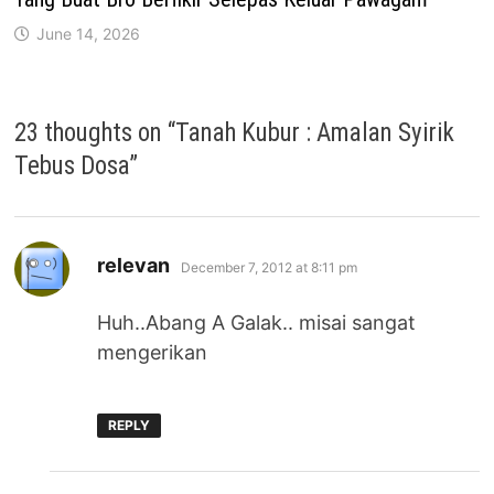
June 14, 2026
23 thoughts on “
Tanah Kubur : Amalan Syirik
Tebus Dosa
”
says:
relevan
December 7, 2012 at 8:11 pm
Huh..Abang A Galak.. misai sangat
mengerikan
REPLY