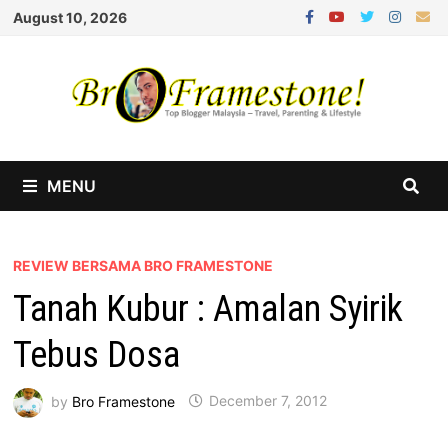
Skip
August 10, 2026
to
content
MENU
REVIEW BERSAMA BRO FRAMESTONE
Tanah Kubur : Amalan Syirik
Tebus Dosa
by
Bro Framestone
December 7, 2012