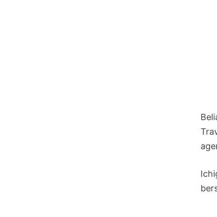
Bel
Tra
age
Ich
ber