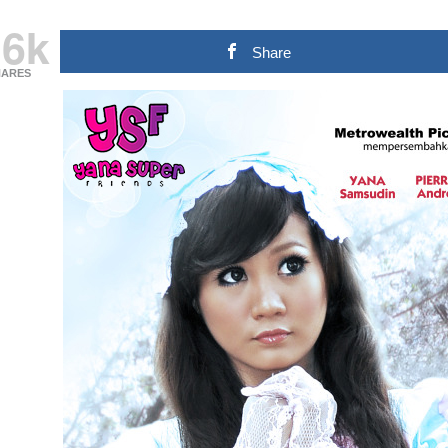
.6k
Share
HARES