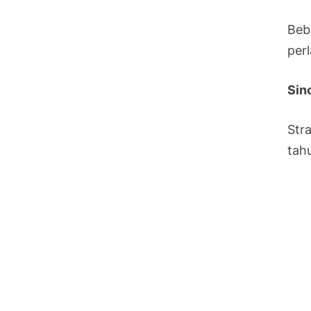
Beb
per
Sin
Str
tah