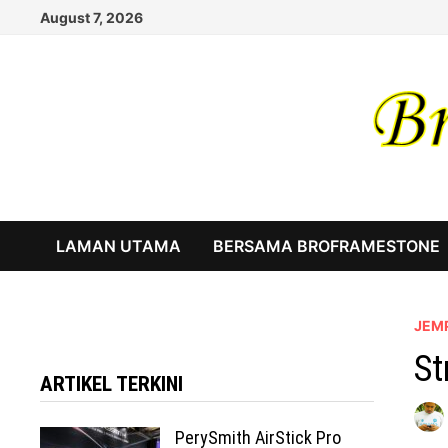
Skip
August 7, 2026
to
content
LAMAN UTAMA
BERSAMA BROFRAMESTONE
JEM
St
ARTIKEL TERKINI
PerySmith AirStick Pro