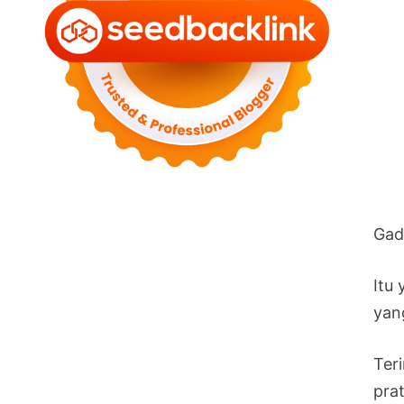
Gad
Itu
yan
Ter
prat