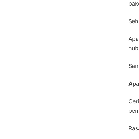
pak
Seh
Apa
hub
Sam
Apa
Cer
pen
Ras