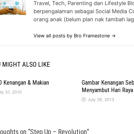
Travel, Tech, Parenting dan Lifestyle B
berpengalaman sebagai Social Media Co
orang anak (belum plan nak tambah lag
View all posts by Bro Framestone →
 MIGHT ALSO LIKE
0 Kenangan & Makian
Gambar Kenangan Se
Menyambut Hari Raya
ly 31, 2010
July 26, 2013
houghts on “
Step Up – Revolution
”