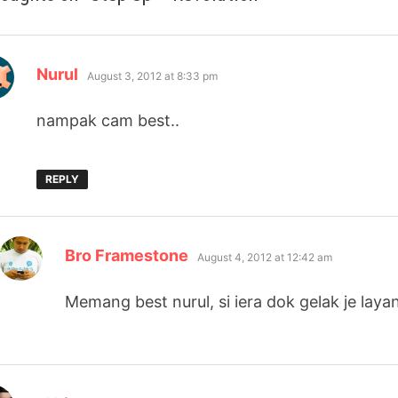
says:
Nurul
August 3, 2012 at 8:33 pm
nampak cam best..
REPLY
says:
Bro Framestone
August 4, 2012 at 12:42 am
Memang best nurul, si iera dok gelak je layan