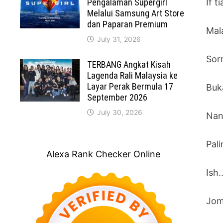
Pengalaman Supergirl
If t
Melalui Samsung Art Store
dan Paparan Premium
Mala
July 31, 2026
Sorr
TERBANG Angkat Kisah
Lagenda Rali Malaysia ke
Layar Perak Bermula 17
Buk
September 2026
July 30, 2026
Nant
Pal
Alexa Rank Checker Online
Ish.
Jom 