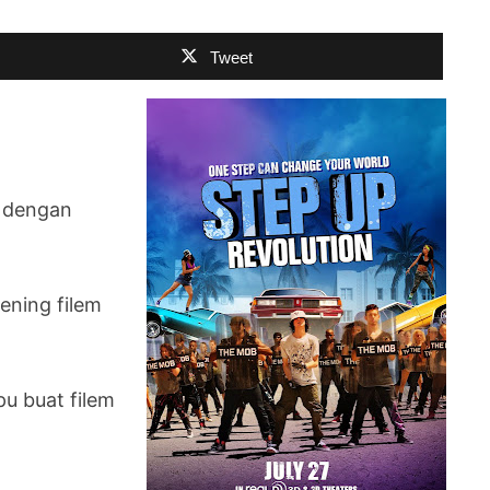
Tweet
a dengan
ening filem
 buat filem