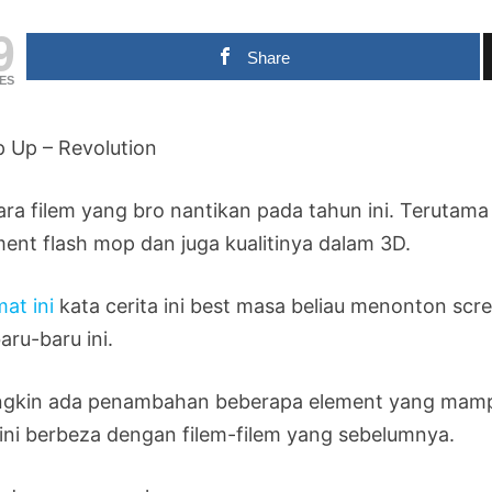
9
Share
ES
p Up – Revolution
ara filem yang bro nantikan pada tahun ini. Terutam
ment flash mop dan juga kualitinya dalam 3D.
at ini
kata cerita ini best masa beliau menonton scre
baru-baru ini.
gkin ada penambahan beberapa element yang mampu
i ini berbeza dengan filem-filem yang sebelumnya.