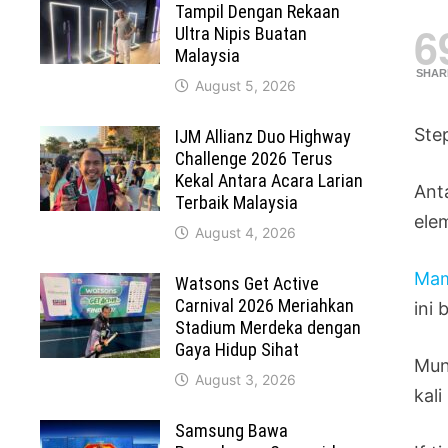
Tampil Dengan Rekaan
6
Ultra Nipis Buatan
Malaysia
SHAR
August 5, 2026
Ste
IJM Allianz Duo Highway
Challenge 2026 Terus
Kekal Antara Acara Larian
Ant
Terbaik Malaysia
ele
August 4, 2026
Mam
Watsons Get Active
Carnival 2026 Meriahkan
ini 
Stadium Merdeka dengan
Gaya Hidup Sihat
Mun
August 3, 2026
kal
Samsung Bawa