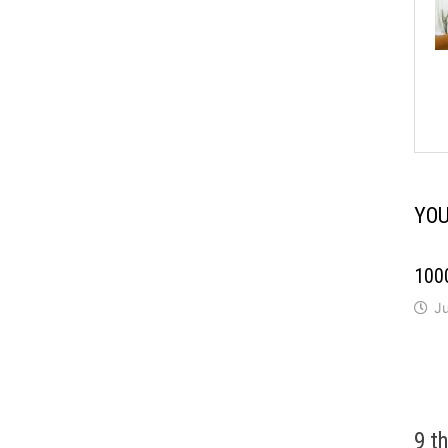
YOU
100
Ju
9 t