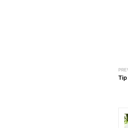
Po
PRE
Tip
na