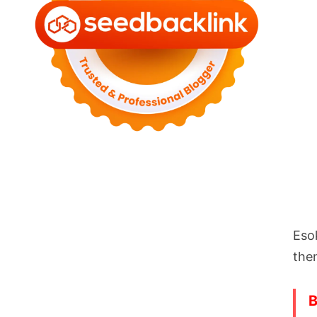
Esok
the
B