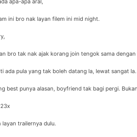
iada apa-apa aral,
m ini bro nak layan filem ini mid night.
y,
an bro tak nak ajak korang join tengok sama dengan 
i ada pula yang tak boleh datang la, lewat sangat la.
ing best punya alasan, boyfriend tak bagi pergi. Buka
.23x
layan trailernya dulu.