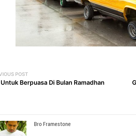
st
Previous
VIOUS POST
post:
 Untuk Berpuasa Di Bulan Ramadhan
G
vigation
Bro Framestone