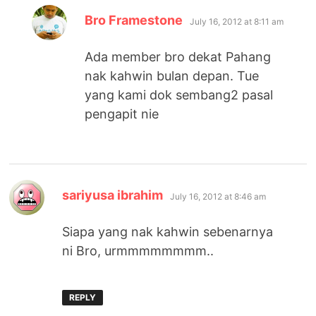
says:
Bro Framestone
July 16, 2012 at 8:11 am
Ada member bro dekat Pahang
nak kahwin bulan depan. Tue
yang kami dok sembang2 pasal
pengapit nie
says:
sariyusa ibrahim
July 16, 2012 at 8:46 am
Siapa yang nak kahwin sebenarnya
ni Bro, urmmmmmmmm..
REPLY