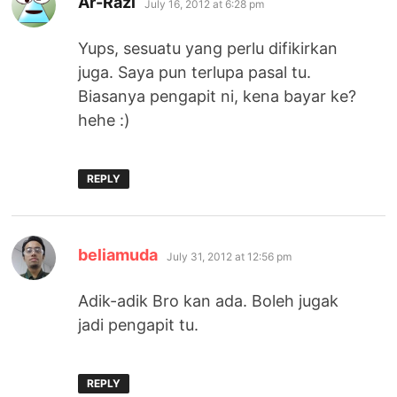
Ar-Razi
July 16, 2012 at 6:28 pm
Yups, sesuatu yang perlu difikirkan
juga. Saya pun terlupa pasal tu.
Biasanya pengapit ni, kena bayar ke?
hehe :)
REPLY
says:
beliamuda
July 31, 2012 at 12:56 pm
Adik-adik Bro kan ada. Boleh jugak
jadi pengapit tu.
REPLY