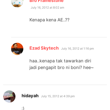
Bro Framestone
July 16, 2012 at 8:02 am
Kenapa kena AE..??
says:
Ezad Skytech
July 16, 2012 at 1:16 pm
haa..kenapa tak tawarkan diri
jadi pengapit bro ni boni? hee~
says:
hidayah
July 15, 2012 at 4:39 pm
:)