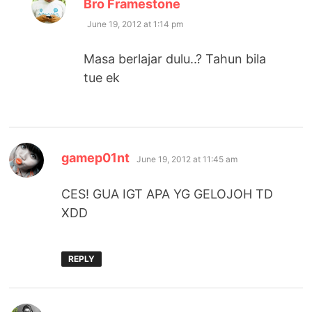
says:
Bro Framestone
June 19, 2012 at 1:14 pm
Masa berlajar dulu..? Tahun bila
tue ek
says:
gamep01nt
June 19, 2012 at 11:45 am
CES! GUA IGT APA YG GELOJOH TD
XDD
REPLY