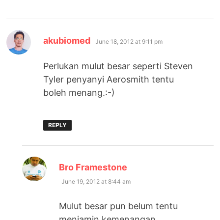
says:
akubiomed
June 18, 2012 at 9:11 pm
Perlukan mulut besar seperti Steven
Tyler penyanyi Aerosmith tentu
boleh menang.:-)
REPLY
says:
Bro Framestone
June 19, 2012 at 8:44 am
Mulut besar pun belum tentu
menjamin kemenangan.