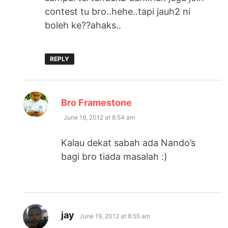
contest tu bro..hehe..tapi jauh2 ni
boleh ke??ahaks..
REPLY
says:
Bro Framestone
June 19, 2012 at 8:54 am
Kalau dekat sabah ada Nando’s
bagi bro tiada masalah :)
says:
jay
June 19, 2012 at 8:55 am