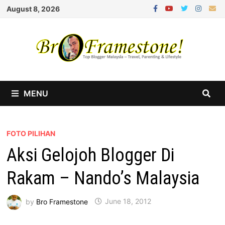
Skip
August 8, 2026
to
content
MENU
FOTO PILIHAN
Aksi Gelojoh Blogger Di
Rakam – Nando’s Malaysia
by
Bro Framestone
June 18, 2012