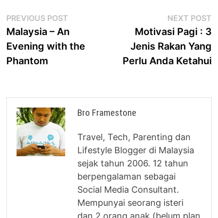
Post
Previous
N
PREVIOUS POST
NEXT POST
post:
p
Malaysia – An
Motivasi Pagi : 3
navigation
Evening with the
Jenis Rakan Yang
Phantom
Perlu Anda Ketahui
Bro Framestone
Travel, Tech, Parenting dan
Lifestyle Blogger di Malaysia
sejak tahun 2006. 12 tahun
berpengalaman sebagai
Social Media Consultant.
Mempunyai seorang isteri
dan 2 orang anak (belum plan