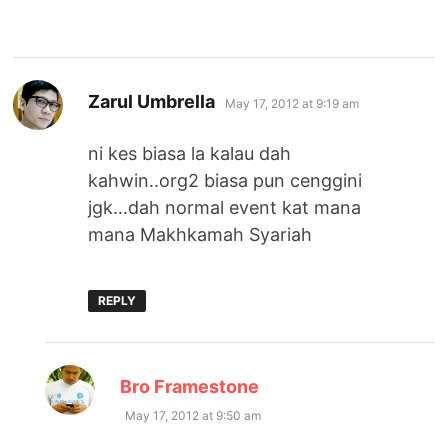
says:
Zarul Umbrella
May 17, 2012 at 9:19 am
ni kes biasa la kalau dah
kahwin..org2 biasa pun cenggini
jgk…dah normal event kat mana
mana Makhkamah Syariah
REPLY
says:
Bro Framestone
May 17, 2012 at 9:50 am