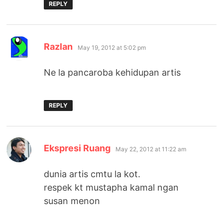
REPLY
says:
Razlan
May 19, 2012 at 5:02 pm
Ne la pancaroba kehidupan artis
REPLY
says:
Ekspresi Ruang
May 22, 2012 at 11:22 am
dunia artis cmtu la kot.
respek kt mustapha kamal ngan
susan menon