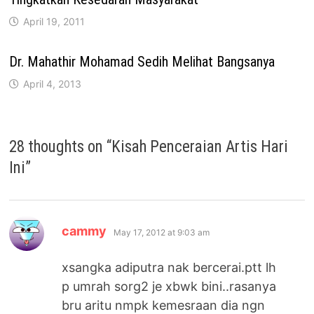
April 19, 2011
Dr. Mahathir Mohamad Sedih Melihat Bangsanya
April 4, 2013
28 thoughts on “
Kisah Penceraian Artis Hari
Ini
”
says:
cammy
May 17, 2012 at 9:03 am
xsangka adiputra nak bercerai.ptt lh
p umrah sorg2 je xbwk bini..rasanya
bru aritu nmpk kemesraan dia ngn