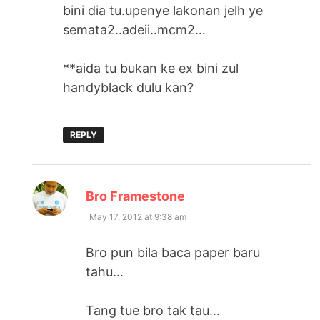
bini dia tu.upenye lakonan jelh ye
semata2..adeii..mcm2…
**aida tu bukan ke ex bini zul
handyblack dulu kan?
REPLY
says:
Bro Framestone
May 17, 2012 at 9:38 am
Bro pun bila baca paper baru
tahu…
Tang tue bro tak tau…