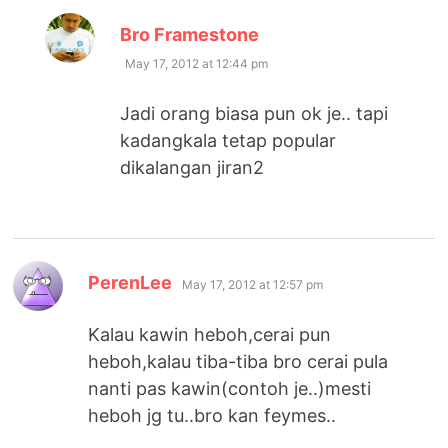
says:
Bro Framestone
May 17, 2012 at 12:44 pm
Jadi orang biasa pun ok je.. tapi
kadangkala tetap popular
dikalangan jiran2
says:
PerenLee
May 17, 2012 at 12:57 pm
Kalau kawin heboh,cerai pun
heboh,kalau tiba-tiba bro cerai pula
nanti pas kawin(contoh je..)mesti
heboh jg tu..bro kan feymes..