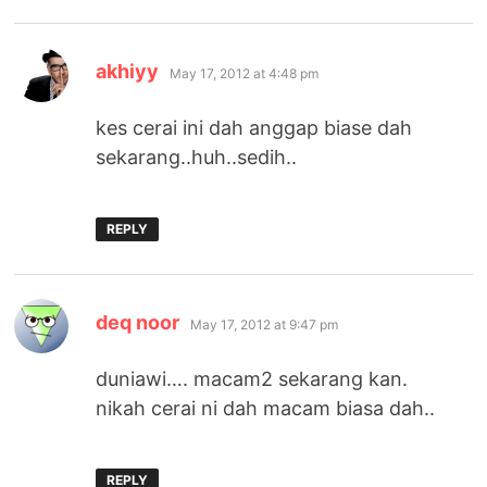
says:
akhiyy
May 17, 2012 at 4:48 pm
kes cerai ini dah anggap biase dah
sekarang..huh..sedih..
REPLY
says:
deq noor
May 17, 2012 at 9:47 pm
duniawi…. macam2 sekarang kan.
nikah cerai ni dah macam biasa dah..
REPLY