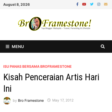
Skip
August 8, 2026
to
content
MENU
ISU PANAS BERSAMA BROFRAMESTONE
Kisah Penceraian Artis Hari
Ini
by
Bro Framestone
May 17, 2012