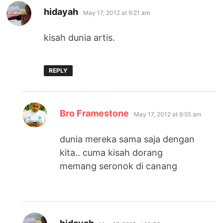
says:
hidayah
May 17, 2012 at 9:21 am
kisah dunia artis.
REPLY
says:
Bro Framestone
May 17, 2012 at 9:55 am
dunia mereka sama saja dengan
kita.. cuma kisah dorang
memang seronok di canang
says: