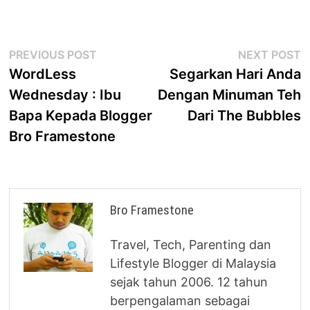
Post
Previous
N
PREVIOUS POST
NEXT POST
post:
p
WordLess
Segarkan Hari Anda
navigation
Wednesday : Ibu
Dengan Minuman Teh
Bapa Kepada Blogger
Dari The Bubbles
Bro Framestone
Bro Framestone
Travel, Tech, Parenting dan
Lifestyle Blogger di Malaysia
sejak tahun 2006. 12 tahun
berpengalaman sebagai