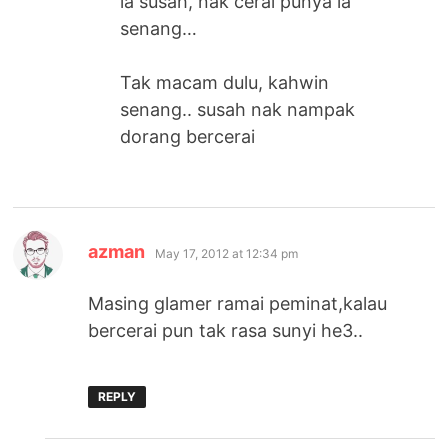
la susah, nak cerai punya la
senang…
Tak macam dulu, kahwin
senang.. susah nak nampak
dorang bercerai
says:
azman
May 17, 2012 at 12:34 pm
Masing glamer ramai peminat,kalau
bercerai pun tak rasa sunyi he3..
REPLY