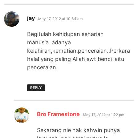
says:
jay
May 17, 2012 at 10:34 am
Begitulah kehidupan seharian
manusia..adanya
kelahiran,kematian,penceraian..Perkara
halal yang paling Allah swt benci iaitu
penceraian..
REPLY
says:
Bro Framestone
May 17, 2012 at 1:22 pm
Sekarang nie nak kahwin punya