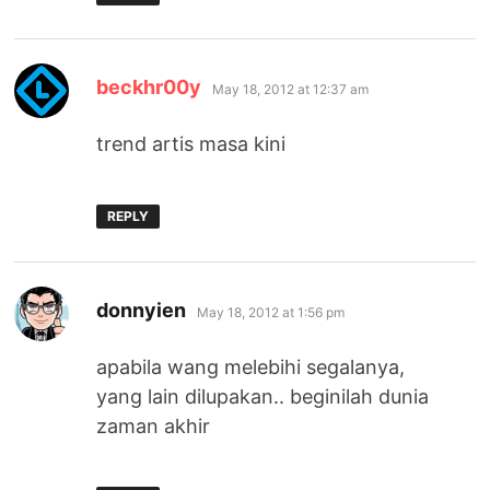
says:
beckhr00y
May 18, 2012 at 12:37 am
trend artis masa kini
REPLY
says:
donnyien
May 18, 2012 at 1:56 pm
apabila wang melebihi segalanya,
yang lain dilupakan.. beginilah dunia
zaman akhir