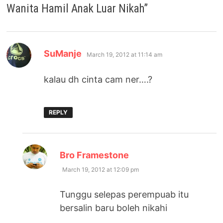
Wanita Hamil Anak Luar Nikah
”
says:
SuManje
March 19, 2012 at 11:14 am
kalau dh cinta cam ner….?
REPLY
says:
Bro Framestone
March 19, 2012 at 12:09 pm
Tunggu selepas perempuab itu
bersalin baru boleh nikahi