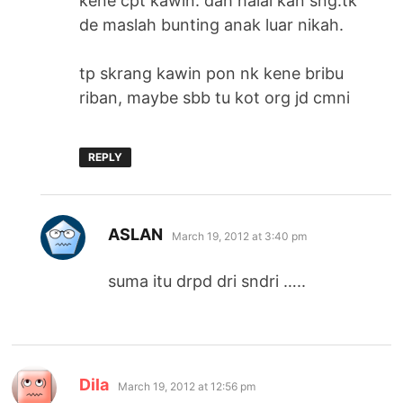
kene cpt kawin. dah halal kan sng.tk
de maslah bunting anak luar nikah.
tp skrang kawin pon nk kene bribu
riban, maybe sbb tu kot org jd cmni
REPLY
says:
ASLAN
March 19, 2012 at 3:40 pm
suma itu drpd dri sndri …..
says:
Dila
March 19, 2012 at 12:56 pm