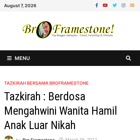
Skip
August 7, 2026
to
content
MENU
TAZKIRAH BERSAMA BROFRAMESTONE
Tazkirah : Berdosa
Mengahwini Wanita Hamil
Anak Luar Nikah
by
Bro Framestone
March 19, 2012