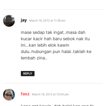
says:
jay
March 19, 2012 at 11:28 am
mase sedap tak ingat..masa dah
kucar kacir hah baru sebok nak itu
ini…kan lebih elok kawin
dulu..hubungan pun halal..taklah ke
lembah zina..
REPLY
says:
fasz
March 19, 2012 at 12:04 pm