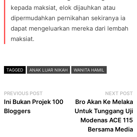
kepada maksiat, elok dijauhkan atau
dipermudahkan pernikahan sekiranya ia
dapat mengeluarkan mereka dari lembah
maksiat.
TAGGED
ANAK LUAR NIKAH
WANITA HAMIL
Post
Previous
N
PREVIOUS POST
NEXT POST
post:
p
Ini Bukan Projek 100
Bro Akan Ke Melaka
navigation
Bloggers
Untuk Tunggang Uji
Modenas ACE 115
Bersama Media