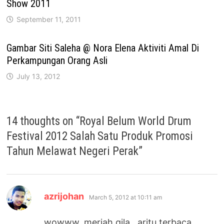
Show 2011
September 11, 2011
Gambar Siti Saleha @ Nora Elena Aktiviti Amal Di
Perkampungan Orang Asli
July 13, 2012
14 thoughts on “
Royal Belum World Drum
Festival 2012 Salah Satu Produk Promosi
Tahun Melawat Negeri Perak
”
says:
azrijohan
March 5, 2012 at 10:11 am
wowww, meriah gila.. aritu terbaca