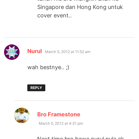
Singapore dan Hong Kong untuk
cover event..
says:
Nurul
March 5, 2012 at 11:52 am
wah bestnye.. ;)
REPLY
says:
Bro Framestone
March 5, 2012 at 4:31 pm
Next time bro bawa nurul pula ek