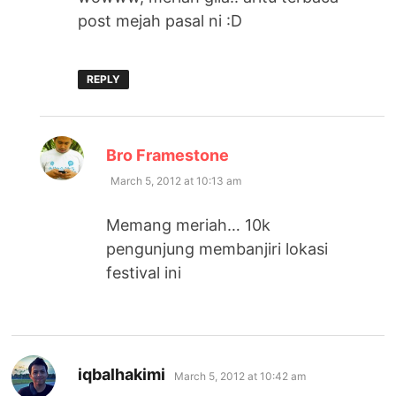
post mejah pasal ni :D
REPLY
says:
Bro Framestone
March 5, 2012 at 10:13 am
Memang meriah… 10k
pengunjung membanjiri lokasi
festival ini
says:
iqbalhakimi
March 5, 2012 at 10:42 am