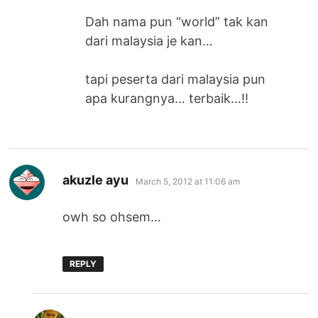
Dah nama pun “world” tak kan
dari malaysia je kan…
tapi peserta dari malaysia pun
apa kurangnya… terbaik…!!
says:
akuzle ayu
March 5, 2012 at 11:06 am
owh so ohsem…
REPLY