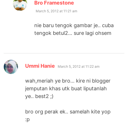
says:
Bro Framestone
March 5, 2012 at 11:21 am
nie baru tengok gambar je.. cuba
tengok betul2… sure lagi ohsem
says:
Ummi Hanie
March 5, 2012 at 11:22 am
wah,meriah ye bro… kire ni blogger
jemputan khas utk buat liputanlah
ye.. best2 ;)
bro org perak ek.. samelah kite yop
:p