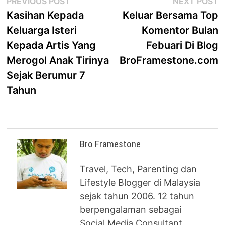
Post
Previous
N
PREVIOUS POST
NEXT POST
post:
p
Kasihan Kepada
Keluar Bersama Top
navigation
Keluarga Isteri
Komentor Bulan
Kepada Artis Yang
Febuari Di Blog
Merogol Anak Tirinya
BroFramestone.com
Sejak Berumur 7
Tahun
Bro Framestone
Travel, Tech, Parenting dan
Lifestyle Blogger di Malaysia
sejak tahun 2006. 12 tahun
berpengalaman sebagai
Social Media Consultant.