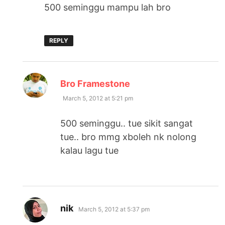
500 seminggu mampu lah bro
REPLY
says:
Bro Framestone
March 5, 2012 at 5:21 pm
500 seminggu.. tue sikit sangat
tue.. bro mmg xboleh nk nolong
kalau lagu tue
says:
nik
March 5, 2012 at 5:37 pm