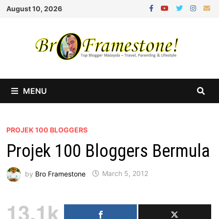
Skip
August 10, 2026
to
content
MENU
PROJEK 100 BLOGGERS
Projek 100 Bloggers Bermula
by
Bro Framestone
March 5, 2012
13.1k