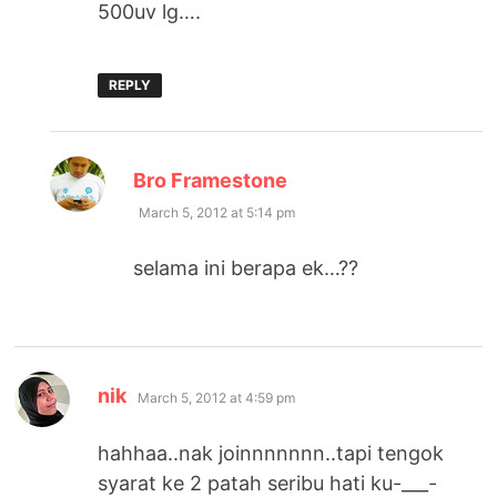
500uv lg….
REPLY
says:
Bro Framestone
March 5, 2012 at 5:14 pm
selama ini berapa ek…??
says:
nik
March 5, 2012 at 4:59 pm
hahhaa..nak joinnnnnnn..tapi tengok
syarat ke 2 patah seribu hati ku-___-