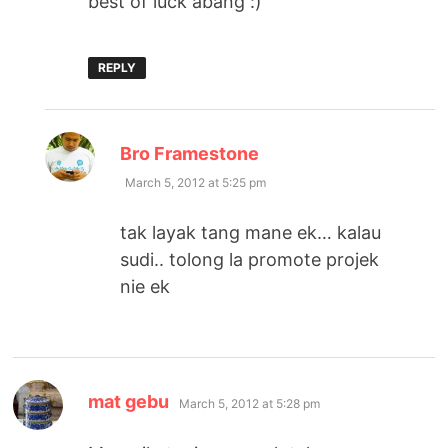
best of luck abang :)
REPLY
says:
Bro Framestone
March 5, 2012 at 5:25 pm
tak layak tang mane ek… kalau
sudi.. tolong la promote projek
nie ek
says:
mat gebu
March 5, 2012 at 5:28 pm