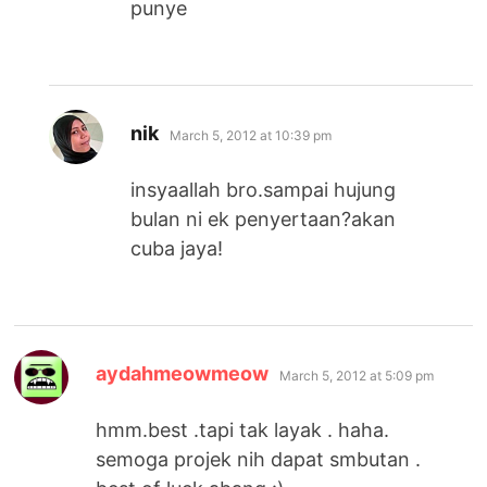
punye
says:
nik
March 5, 2012 at 10:39 pm
insyaallah bro.sampai hujung
bulan ni ek penyertaan?akan
cuba jaya!
says:
aydahmeowmeow
March 5, 2012 at 5:09 pm
hmm.best .tapi tak layak . haha.
semoga projek nih dapat smbutan .