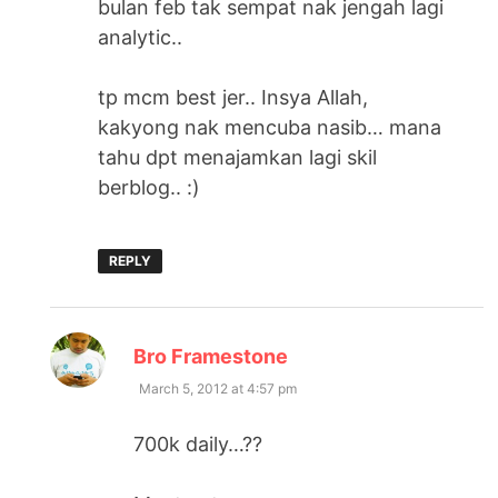
bulan feb tak sempat nak jengah lagi
analytic..
tp mcm best jer.. Insya Allah,
kakyong nak mencuba nasib… mana
tahu dpt menajamkan lagi skil
berblog.. :)
REPLY
says:
Bro Framestone
March 5, 2012 at 4:57 pm
700k daily…??