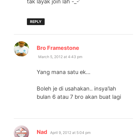
tak layak join lah -_-‘
REPLY
says:
Bro Framestone
March 5, 2012 at 4:43 pm
Yang mana satu ek…
Boleh je di usahakan.. insya’lah
bulan 6 atau 7 bro akan buat lagi
says:
Nad
April 9, 2012 at 5:04 pm