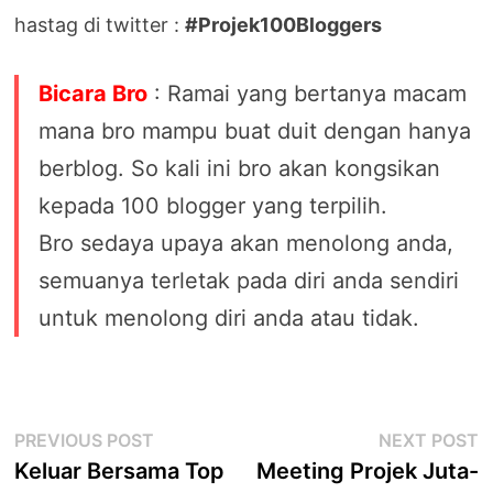
hastag di twitter :
#Projek100Bloggers
Bicara Bro
: Ramai yang bertanya macam
mana bro mampu buat duit dengan hanya
berblog. So kali ini bro akan kongsikan
kepada 100 blogger yang terpilih.
Bro sedaya upaya akan menolong anda,
semuanya terletak pada diri anda sendiri
untuk menolong diri anda atau tidak.
Post
Previous
N
PREVIOUS POST
NEXT POST
post:
p
Keluar Bersama Top
Meeting Projek Juta-
navigation