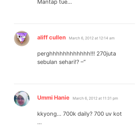
Mantap tue…
says:
aliff cullen
March 6, 2012 at 12:14 am
perghhhhhhhhhhhh!!! 270juta
sebulan sehari!? –“
says:
Ummi Hanie
March 6, 2012 at 11:31 pm
kkyong… 700k daily? 700 uv kot
…