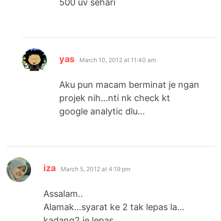
500 uv sehari
says:
yas
March 10, 2012 at 11:40 am
Aku pun macam berminat je ngan
projek nih…nti nk check kt
google analytic dlu…
says:
iza
March 5, 2012 at 4:19 pm
Assalam..
Alamak…syarat ke 2 tak lepas la…
kadang2 je lepas..