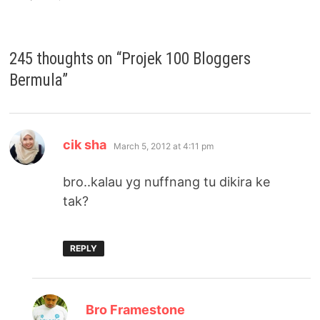
245 thoughts on “
Projek 100 Bloggers
Bermula
”
says:
cik sha
March 5, 2012 at 4:11 pm
bro..kalau yg nuffnang tu dikira ke
tak?
REPLY
says:
Bro Framestone