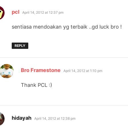
says:
pcl
April 14, 2012 at 12:37 pm
sentiasa mendoakan yg terbaik ..gd luck bro !
REPLY
says:
Bro Framestone
April 14, 2012 at 1:10 pm
Thank PCL :)
says:
hidayah
April 14, 2012 at 12:38 pm