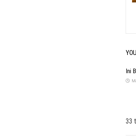
YOU
Ini 
M
33 