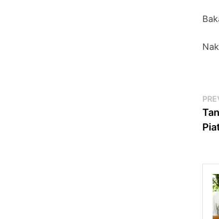
Bak
Nak 
Po
PRE
Tan
na
Pia