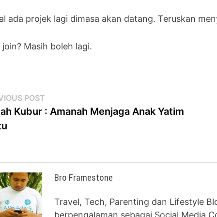
al ada projek lagi dimasa akan datang. Teruskan meny
join? Masih boleh lagi.
st
Previous
VIOUS POST
post:
ah Kubur : Amanah Menjaga Anak Yatim
vigation
tu
Bro Framestone
Travel, Tech, Parenting dan Lifestyle B
berpengalaman sebagai Social Media Co