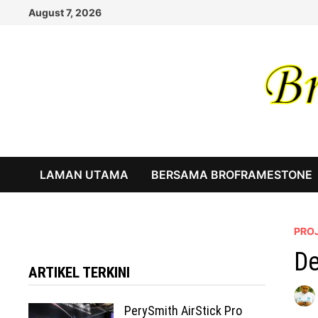
Skip
August 7, 2026
to
content
LAMAN UTAMA
BERSAMA BROFRAMESTONE
PRO
De
ARTIKEL TERKINI
PerySmith AirStick Pro