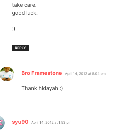
take care.
good luck.
:)
REPLY
says:
Bro Framestone
April 14, 2012 at 5:04 pm
Thank hidayah :)
says:
syu90
April 14, 2012 at 1:53 pm