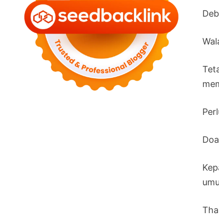
Deb
Wal
Tet
memu
Perl
Doa
Kep
umu
Tha