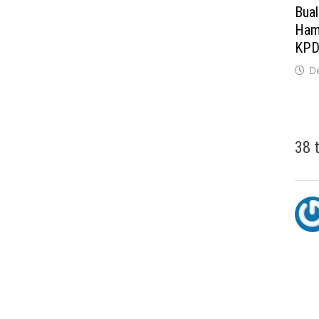
Bual
Ham
KP
D
38 