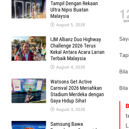
Tampil Dengan Rekaan
1
Ultra Nipis Buatan
Malaysia
SH
August 5, 2026
Say
IJM Allianz Duo Highway
Challenge 2026 Terus
Kekal Antara Acara Larian
Tap
Terbaik Malaysia
August 4, 2026
Bila
Watsons Get Active
Carnival 2026 Meriahkan
Bil
Stadium Merdeka dengan
Gaya Hidup Sihat
B
August 3, 2026
t
Samsung Bawa
L