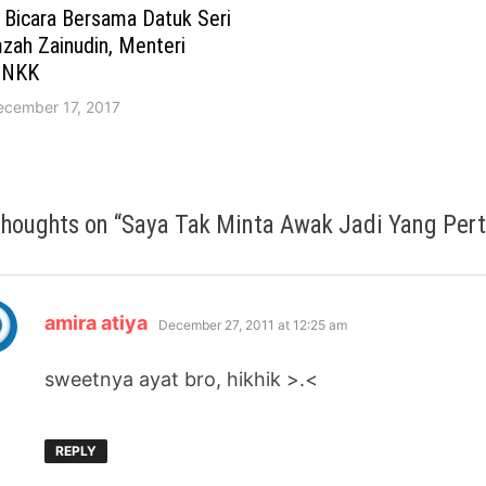
 Bicara Bersama Datuk Seri
zah Zainudin, Menteri
DNKK
ecember 17, 2017
thoughts on “
Saya Tak Minta Awak Jadi Yang Per
says:
amira atiya
December 27, 2011 at 12:25 am
sweetnya ayat bro, hikhik >.<
REPLY