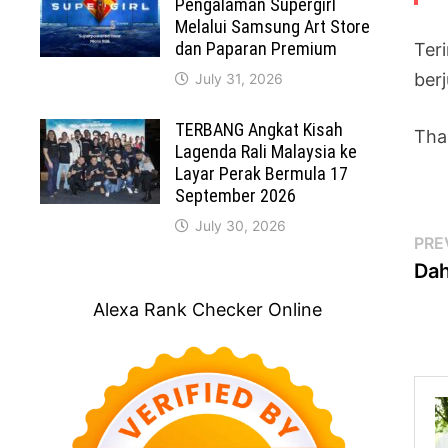
Pengalaman Supergirl
Melalui Samsung Art Store
dan Paparan Premium
Teri
berj
July 31, 2026
TERBANG Angkat Kisah
Tha
Lagenda Rali Malaysia ke
Layar Perak Bermula 17
September 2026
July 30, 2026
Po
PRE
Dah
na
Alexa Rank Checker Online