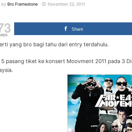
by
Bro Framestone
November 22, 2011
73
Share
ARES
rti yang bro bagi tahu dari entry terdahulu.
 5 pasang tiket ke konsert Moovment 2011 pada 3 Dis
aysia.