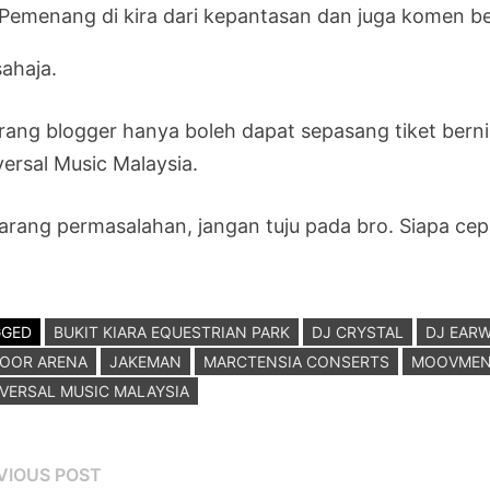
Pemenang di kira dari kepantasan dan juga komen ber
sahaja.
rang blogger hanya boleh dapat sepasang tiket berni
versal Music Malaysia.
arang permasalahan, jangan tuju pada bro. Siapa cepa
GGED
BUKIT KIARA EQUESTRIAN PARK
DJ CRYSTAL
DJ EAR
DOOR ARENA
JAKEMAN
MARCTENSIA CONSERTS
MOOVMEN
VERSAL MUSIC MALAYSIA
st
Previous
VIOUS POST