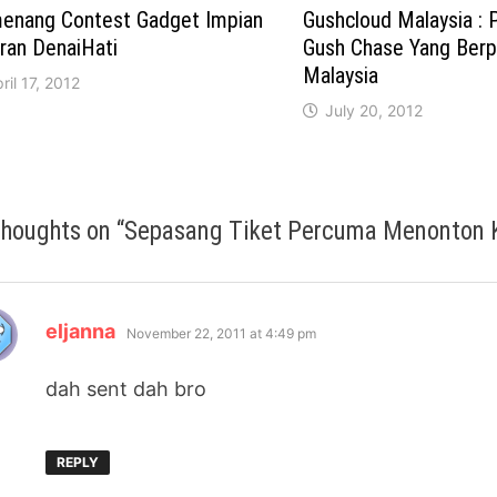
enang Contest Gadget Impian
Gushcloud Malaysia : 
ran DenaiHati
Gush Chase Yang Berp
Malaysia
ril 17, 2012
July 20, 2012
thoughts on “
Sepasang Tiket Percuma Menonton K
says:
eljanna
November 22, 2011 at 4:49 pm
dah sent dah bro
REPLY