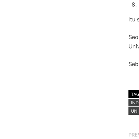
Itu 
Seo
Uni
Seb
TA
IN
UNI
Po
PRE