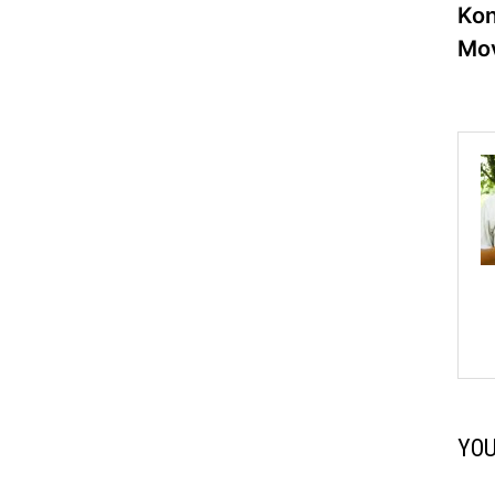
Kon
na
Mo
YOU