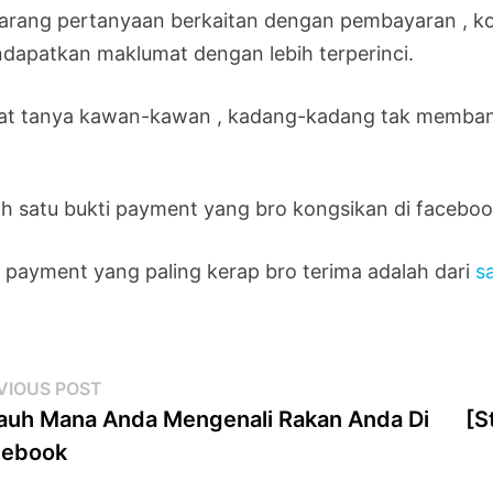
arang pertanyaan berkaitan dengan pembayaran , kor
dapatkan maklumat dengan lebih terperinci.
at tanya kawan-kawan , kadang-kadang tak memban
ah satu bukti payment yang bro kongsikan di faceboo
 payment yang paling kerap bro terima adalah dari
s
st
Previous
VIOUS POST
post:
auh Mana Anda Mengenali Rakan Anda Di
[S
vigation
cebook