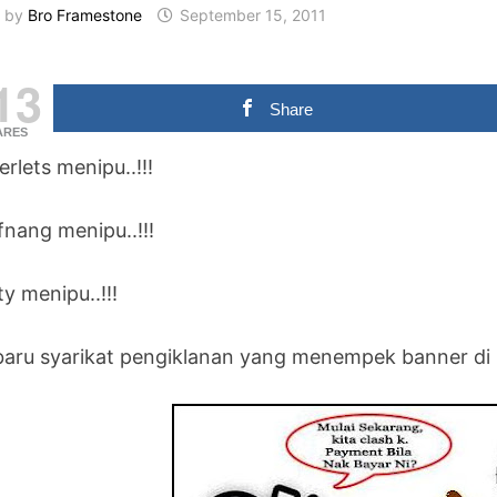
by
Bro Framestone
September 15, 2011
13
Share
ARES
rlets menipu..!!!
fnang menipu..!!!
ty menipu..!!!
 baru syarikat pengiklanan yang menempek banner di 