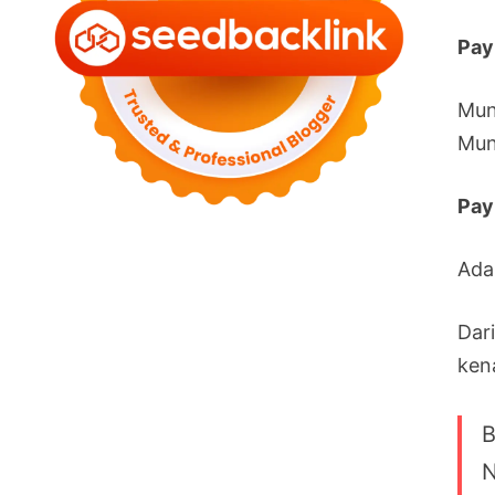
Pay
Mun
Mun
Pay
Ada
Dar
ken
B
N