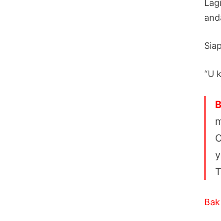
Lagi
and
Siap
“U kl
B
m
C
y
T
Bak