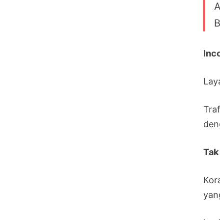
A
B
Inc
Lay
Tra
den
Tak
Kor
yan