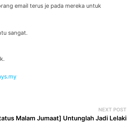
ang email terus je pada mereka untuk
tu sangat.
k.
ays.my
Next
NEXT POST
post
tatus Malam Jumaat] Untunglah Jadi Lelaki