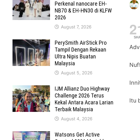
Perkenal nanocare EH-
NB70 & EH-HN30 di KLFW
2026
2
August 7, 2026
SH
PerySmith AirStick Pro
Adve
Tampil Dengan Rekaan
Ultra Nipis Buatan
Malaysia
Nuf
August 5, 2026
Inni
IJM Allianz Duo Highway
Challenge 2026 Terus
Itu
Kekal Antara Acara Larian
Terbaik Malaysia
August 4, 2026
Watsons Get Active