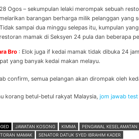
28 Ogos – sekumpulan lelaki merompak sebuah resto
melarikan barangan berharga milik pelanggan yang 
Tidak sampai dua minggu selepas itu, kumpulan yan
restoran mamak di Seksyen 24 pula dan beberapa pe
ara Bro
: Elok juga if kedai mamak tidak dibuka 24 ja
pat yang banyak kedai makan melayu.
ab confirm, semua pelangan akan dirompak oleh ked
au korang betul-betul rakyat Malaysia,
jom jawab test 
GGED
JAWATAN KOSONG
KIMMA
PENGAWAL KESELAMATAN
STORAN MAMAK
SENATOR DATUK SYED IBRAHIM KADER