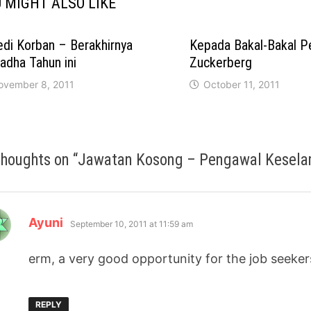
 MIGHT ALSO LIKE
edi Korban – Berakhirnya
Kepada Bakal-Bakal P
ladha Tahun ini
Zuckerberg
ovember 8, 2011
October 11, 2011
thoughts on “
Jawatan Kosong – Pengawal Kesela
says:
Ayuni
September 10, 2011 at 11:59 am
erm, a very good opportunity for the job seeker
REPLY