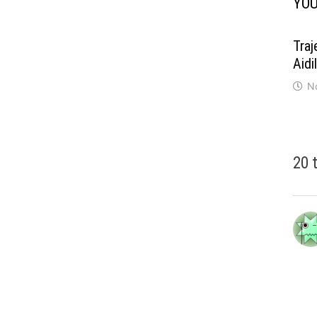
YOU
Traj
Aidi
N
20 