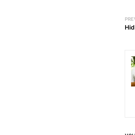
Po
PRE
Hid
na