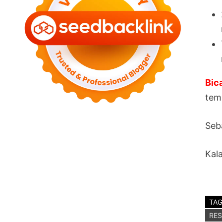
Bic
tem
Seb
Kal
TA
RE