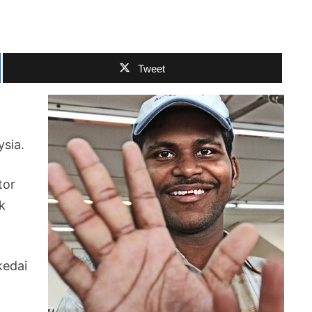
Tweet
sia.
tor
k
kedai