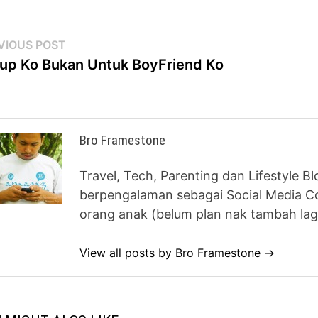
st
Previous
VIOUS POST
post:
up Ko Bukan Untuk BoyFriend Ko
vigation
Bro Framestone
Travel, Tech, Parenting dan Lifestyle B
berpengalaman sebagai Social Media Co
orang anak (belum plan nak tambah lag
View all posts by Bro Framestone →