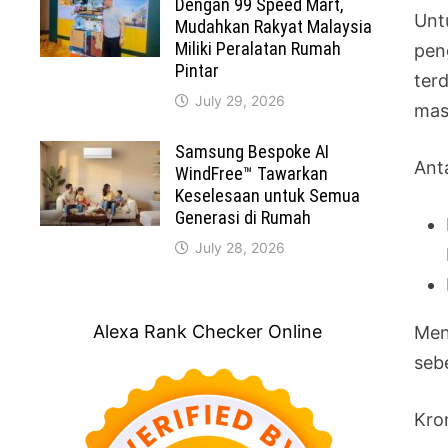
Dengan 99 Speed Mart,
Untu
Mudahkan Rakyat Malaysia
Miliki Peralatan Rumah
pen
Pintar
ter
July 29, 2026
mas
Samsung Bespoke AI
Ant
WindFree™ Tawarkan
Keselesaan untuk Semua
Generasi di Rumah
July 28, 2026
Alexa Rank Checker Online
Men
seb
Kro