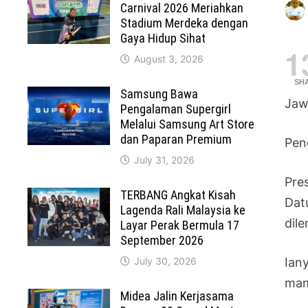
Carnival 2026 Meriahkan
Stadium Merdeka dengan
Gaya Hidup Sihat
1
August 3, 2026
SH
Samsung Bawa
Jaw
Pengalaman Supergirl
Melalui Samsung Art Store
dan Paparan Premium
Pen
July 31, 2026
Pre
TERBANG Angkat Kisah
Dat
Lagenda Rali Malaysia ke
dil
Layar Perak Bermula 17
September 2026
July 30, 2026
Ian
mam
Midea Jalin Kerjasama