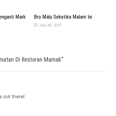
enganti Mark
Bro Malu Seketika Malam Ini
July 26, 2011
matan Di Restoran Mamak
”
s out there!