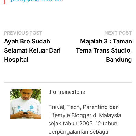
Post
Previous
N
PREVIOUS POST
NEXT POST
post:
p
Ayah Bro Sudah
Majalah 3 : Taman
navigation
Selamat Keluar Dari
Tema Trans Studio,
Hospital
Bandung
Bro Framestone
Travel, Tech, Parenting dan
Lifestyle Blogger di Malaysia
sejak tahun 2006. 12 tahun
berpengalaman sebagai