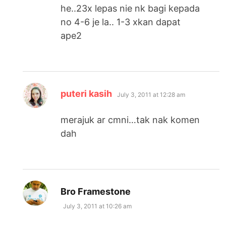
he..23x lepas nie nk bagi kepada
no 4-6 je la.. 1-3 xkan dapat
ape2
says:
puteri kasih
July 3, 2011 at 12:28 am
merajuk ar cmni…tak nak komen
dah
says:
Bro Framestone
July 3, 2011 at 10:26 am