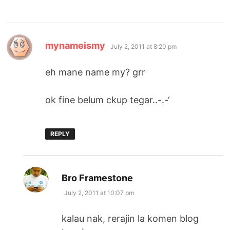
says:
mynameismy
July 2, 2011 at 8:20 pm
eh mane name my? grr
ok fine belum ckup tegar..-.-‘
REPLY
says:
Bro Framestone
July 2, 2011 at 10:07 pm
kalau nak, rerajin la komen blog