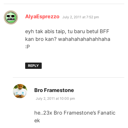
says:
AlyaEsprezzo
July 2, 2011 at 7:52 pm
eyh tak abis taip, tu baru betul BFF
kan bro kan? wahahahahahahhaha
:P
REPLY
says:
Bro Framestone
July 2, 2011 at 10:00 pm
he..23x Bro Framestone’s Fanatic
ek