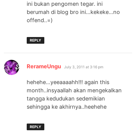
ini bukan pengomen tegar. ini
berumah di blog bro ini…kekeke…no
offend..=)
REPLY
says:
RerameUngu
July 3, 2011 at 3:16 pm
hehehe…yeeaaaahh!!! again this
month..insyaallah akan mengekalkan
tangga kedudukan sedemikian
sehingga ke akhirnya..heehehe
REPLY