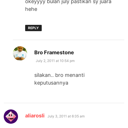
okeyyyy bulan july pastikan sy juara
hehe
REPLY
says:
Bro Framestone
July 2, 2011 at 10:54 pm
silakan.. bro menanti
keputusannya
says:
aliarosli
July 3, 2011 at 6:35 am