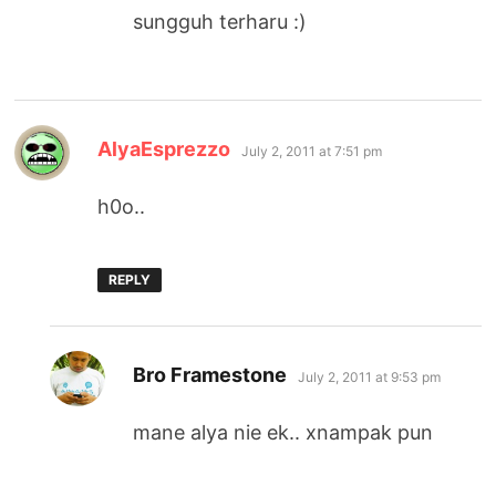
sungguh terharu :)
says:
AlyaEsprezzo
July 2, 2011 at 7:51 pm
h0o..
REPLY
says:
Bro Framestone
July 2, 2011 at 9:53 pm
mane alya nie ek.. xnampak pun