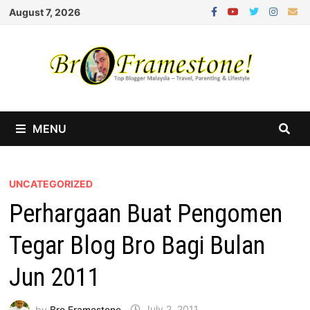
Skip
August 7, 2026
to
content
MENU
UNCATEGORIZED
Perhargaan Buat Pengomen
Tegar Blog Bro Bagi Bulan
Jun 2011
by
Bro Framestone
July 2, 2011