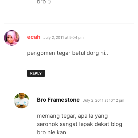
bro :)
says:
ecah
July 2, 2011 at 9:04 pm
pengomen tegar betul dorg ni..
REPLY
says:
Bro Framestone
July 2, 2011 at 10:12 pm
memang tegar, apa la yang
seronok sangat lepak dekat blog
bro nie kan