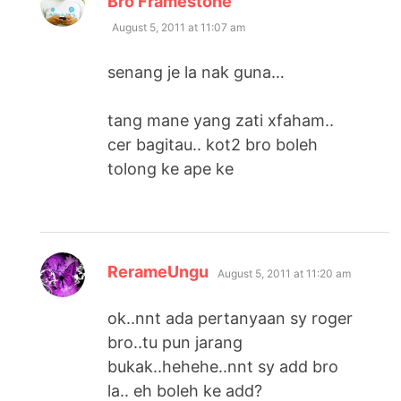
Bro Framestone
August 5, 2011 at 11:07 am
senang je la nak guna…
tang mane yang zati xfaham..
cer bagitau.. kot2 bro boleh
tolong ke ape ke
says:
RerameUngu
August 5, 2011 at 11:20 am
ok..nnt ada pertanyaan sy roger
bro..tu pun jarang
bukak..hehehe..nnt sy add bro
la.. eh boleh ke add?