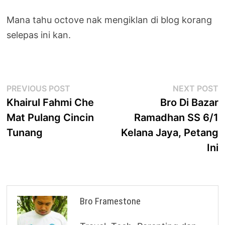
Mana tahu octove nak mengiklan di blog korang
selepas ini kan.
Post
Previous
N
PREVIOUS POST
NEXT POST
post:
p
Khairul Fahmi Che
Bro Di Bazar
navigation
Mat Pulang Cincin
Ramadhan SS 6/1
Tunang
Kelana Jaya, Petang
Ini
Bro Framestone