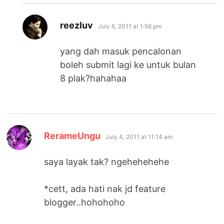
says:
reezluv
July 6, 2011 at 1:56 pm
yang dah masuk pencalonan
boleh submit lagi ke untuk bulan
8 plak?hahahaa
says:
RerameUngu
July 4, 2011 at 11:14 am
saya layak tak? ngehehehehe
*cett, ada hati nak jd feature
blogger..hohohoho