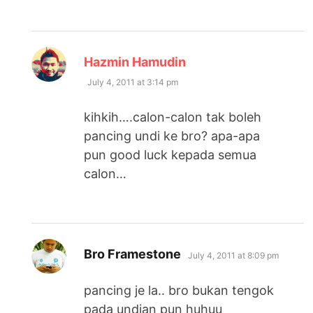
says:
Hazmin Hamudin
July 4, 2011 at 3:14 pm
kihkih….calon-calon tak boleh
pancing undi ke bro? apa-apa
pun good luck kepada semua
calon…
says:
Bro Framestone
July 4, 2011 at 8:09 pm
pancing je la.. bro bukan tengok
pada undian pun huhuu