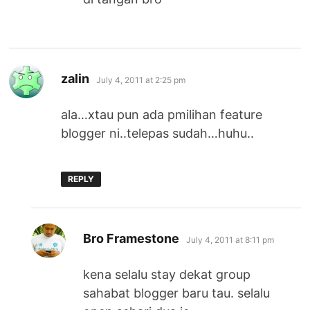
says:
zalin
July 4, 2011 at 2:25 pm
ala…xtau pun ada pmilihan feature
blogger ni..telepas sudah…huhu..
REPLY
says:
Bro Framestone
July 4, 2011 at 8:11 pm
kena selalu stay dekat group
sahabat blogger baru tau. selalu