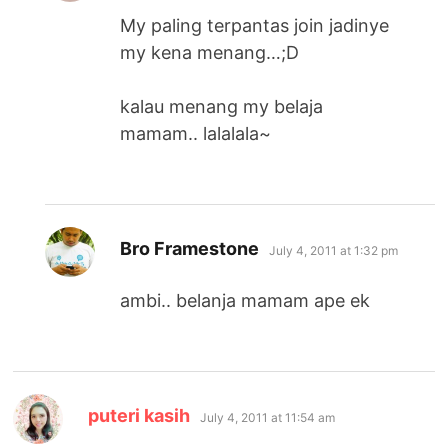
My paling terpantas join jadinye
my kena menang…;D
kalau menang my belaja
mamam.. lalalala~
says:
Bro Framestone
July 4, 2011 at 1:32 pm
ambi.. belanja mamam ape ek
says:
puteri kasih
July 4, 2011 at 11:54 am