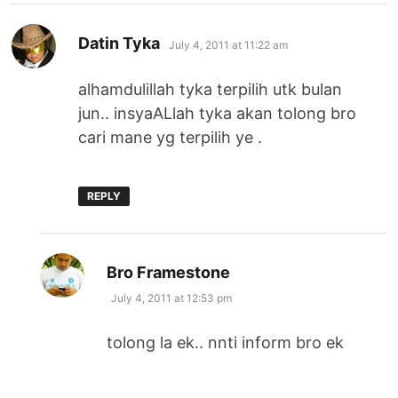
says:
Datin Tyka
July 4, 2011 at 11:22 am
alhamdulillah tyka terpilih utk bulan
jun.. insyaALlah tyka akan tolong bro
cari mane yg terpilih ye .
REPLY
says:
Bro Framestone
July 4, 2011 at 12:53 pm
tolong la ek.. nnti inform bro ek