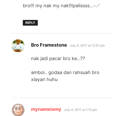
bro!!! my nak my nak!!!pelissss…-.-‘
REPLY
says:
Bro Framestone
July 4, 2011 at 12:57 pm
nak jadi pacar bro ke…??
amboi.. godaa dan rahsuah bro
xlayan huhu
says:
mynameismy
July 4, 2011 at 1:15 pm