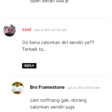
open sehari dua je
says:
zool
July 4, 2011 at 7:00 pm
Oo kena calonkan diri sendiri ye??
Terbaik tu..
REPLY
says:
Bro Framestone
July 4, 2011 at 8:23 pm
cam nuffnang gak. dorang
calonkan sendiri juga