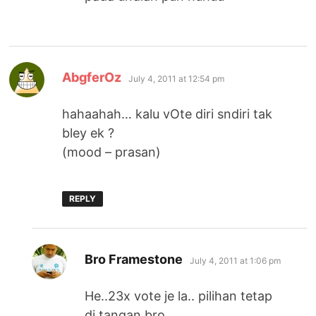
says:
AbgferOz
July 4, 2011 at 12:54 pm
hahaahah… kalu vOte diri sndiri tak
bley ek ?
(mood – prasan)
REPLY
says:
Bro Framestone
July 4, 2011 at 1:06 pm
He..23x vote je la.. pilihan tetap
di tangan bro