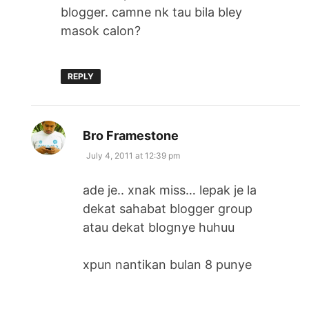
blogger. camne nk tau bila bley
masok calon?
REPLY
says:
Bro Framestone
July 4, 2011 at 12:39 pm
ade je.. xnak miss… lepak je la
dekat sahabat blogger group
atau dekat blognye huhuu
xpun nantikan bulan 8 punye