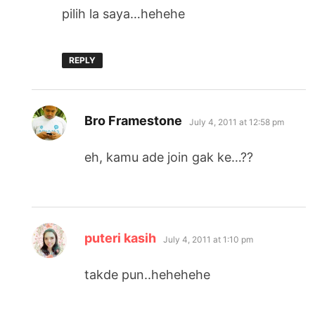
pilih la saya…hehehe
REPLY
says:
Bro Framestone
July 4, 2011 at 12:58 pm
eh, kamu ade join gak ke…??
says:
puteri kasih
July 4, 2011 at 1:10 pm
takde pun..hehehehe