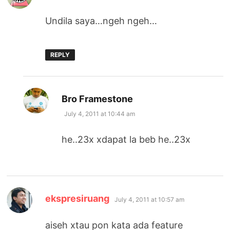
Undila saya…ngeh ngeh…
REPLY
says:
Bro Framestone
July 4, 2011 at 10:44 am
he..23x xdapat la beb he..23x
says:
ekspresiruang
July 4, 2011 at 10:57 am
aiseh xtau pon kata ada feature