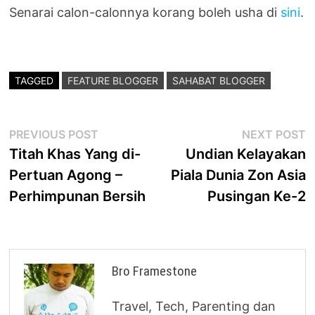
Senarai calon-calonnya korang boleh usha di
sini
.
TAGGED
FEATURE BLOGGER
SAHABAT BLOGGER
Post
Previous
N
PREVIOUS POST
NEXT POST
post:
p
Titah Khas Yang di-
Undian Kelayakan
navigation
Pertuan Agong –
Piala Dunia Zon Asia
Perhimpunan Bersih
Pusingan Ke-2
Bro Framestone
Travel, Tech, Parenting dan