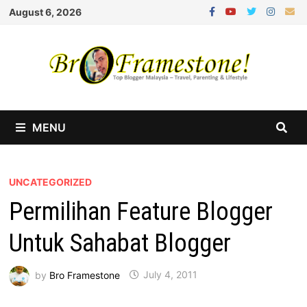
Skip
August 6, 2026
to
content
MENU
UNCATEGORIZED
Permilihan Feature Blogger
Untuk Sahabat Blogger
by
Bro Framestone
July 4, 2011