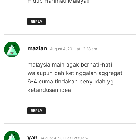
Hidup Harimau Malaya!!
REPLY
says:
mazlan
August 4, 2011 at 12:28 am
malaysia main agak berhati-hati
walaupun dah ketinggalan aggregat
6-4 cuma tindakan penyudah yg
ketandusan idea
REPLY
says:
yan
August 4, 2011 at 12:39 am