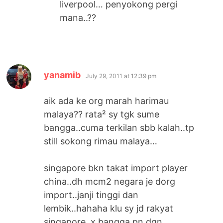
liverpool… penyokong pergi
mana..??
says:
yanamib
July 29, 2011 at 12:39 pm
aik ada ke org marah harimau
malaya?? rata² sy tgk sume
bangga..cuma terkilan sbb kalah..tp
still sokong rimau malaya…
singapore bkn takat import player
china..dh mcm2 negara je dorg
import..janji tinggi dan
lembik..hahaha klu sy jd rakyat
singapore, x bangga pn dgn