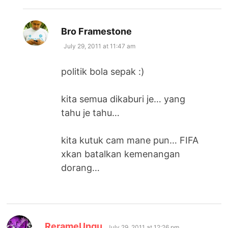
says:
Bro Framestone
July 29, 2011 at 11:47 am
politik bola sepak :)
kita semua dikaburi je… yang
tahu je tahu…
kita kutuk cam mane pun… FIFA
xkan batalkan kemenangan
dorang…
says:
RerameUngu
July 29, 2011 at 12:26 pm