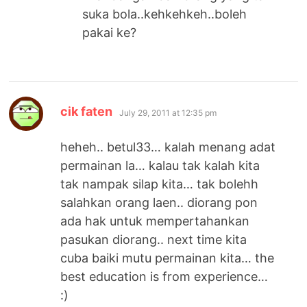
suka bola..kehkehkeh..boleh
pakai ke?
says:
cik faten
July 29, 2011 at 12:35 pm
heheh.. betul33… kalah menang adat
permainan la… kalau tak kalah kita
tak nampak silap kita… tak bolehh
salahkan orang laen.. diorang pon
ada hak untuk mempertahankan
pasukan diorang.. next time kita
cuba baiki mutu permainan kita… the
best education is from experience…
:)