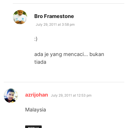
says:
Bro Framestone
July 29, 2011 at 3:58 pm
:)
ada je yang mencaci… bukan
tiada
says:
azrijohan
July 29, 2011 at 12:53 pm
Malaysia