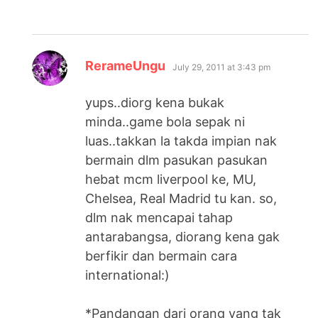
says:
RerameUngu
July 29, 2011 at 3:43 pm
yups..diorg kena bukak
minda..game bola sepak ni
luas..takkan la takda impian nak
bermain dlm pasukan pasukan
hebat mcm liverpool ke, MU,
Chelsea, Real Madrid tu kan. so,
dlm nak mencapai tahap
antarabangsa, diorang kena gak
berfikir dan bermain cara
international:)
*Pandangan dari orang yang tak