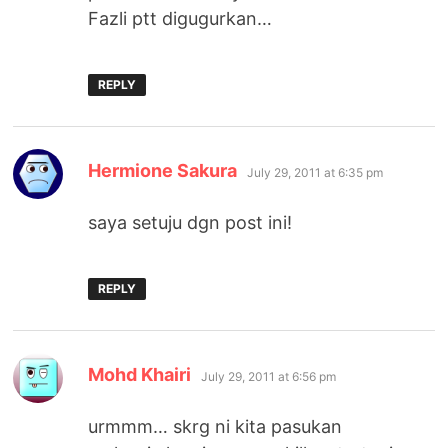
Fazli ptt digugurkan…
REPLY
says:
Hermione Sakura
July 29, 2011 at 6:35 pm
saya setuju dgn post ini!
REPLY
says:
Mohd Khairi
July 29, 2011 at 6:56 pm
urmmm… skrg ni kita pasukan