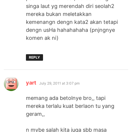
singa laut yg merendah diri seolah2
mereka bukan meletakkan
kemenangn dengn kata2 akan tetapi
dengn usHa hahahahaha (pnjngnye
komen ak ni)
REPLY
says:
yart
July 29, 2011 at 3:07 pm
memang ada betolnye bro,, tapi
mereka terlalu kuat berlaon tu yang
geram,,
n mybe salah kita juga sbb masa