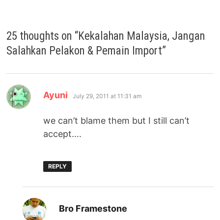
25 thoughts on “
Kekalahan Malaysia, Jangan
Salahkan Pelakon & Pemain Import
”
says:
Ayuni
July 29, 2011 at 11:31 am
we can’t blame them but I still can’t
accept….
REPLY
says:
Bro Framestone