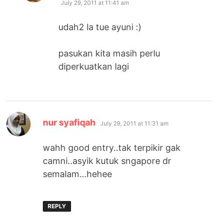
July 29, 2011 at 11:41 am
udah2 la tue ayuni :)
pasukan kita masih perlu
diperkuatkan lagi
says:
nur syafiqah
July 29, 2011 at 11:31 am
wahh good entry..tak terpikir gak
camni..asyik kutuk sngapore dr
semalam…hehee
REPLY