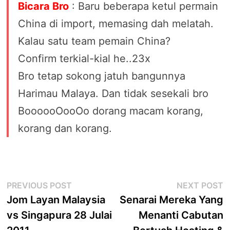
Bicara Bro
: Baru beberapa ketul permain
China di import, memasing dah melatah.
Kalau satu team pemain China?
Confirm terkial-kial he..23x
Bro tetap sokong jatuh bangunnya
Harimau Malaya. Dan tidak sesekali bro
BoooooOooOo dorang macam korang,
korang dan korang.
Post
Previous
N
PREVIOUS POST
NEXT POST
post:
p
Jom Layan Malaysia
Senarai Mereka Yang
navigation
vs Singapura 28 Julai
Menanti Cabutan