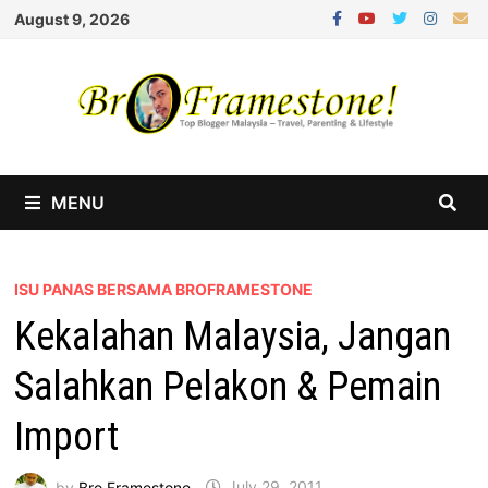
Skip
August 9, 2026
to
content
MENU
ISU PANAS BERSAMA BROFRAMESTONE
Kekalahan Malaysia, Jangan
Salahkan Pelakon & Pemain
Import
by
Bro Framestone
July 29, 2011