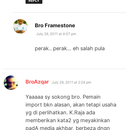
REPLY
says:
Bro Framestone
July 29, 2011 at 4:07 pm
perak.. perak… eh salah pula
says:
BroAzqar
July 29, 2011 at 2:24 pm
Yaaaaa sy sokong bro. Pemain
import bkn alasan, akan tetapi usaha
yg di perlihatkan. K.Raja ada
memberikan kata2 yg meyakinkan
padA media akhbar, berbeza dngn