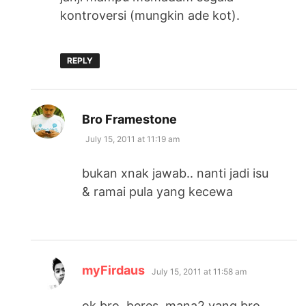
kontroversi (mungkin ade kot).
REPLY
says:
Bro Framestone
July 15, 2011 at 11:19 am
bukan xnak jawab.. nanti jadi isu
& ramai pula yang kecewa
says:
myFirdaus
July 15, 2011 at 11:58 am
ok bro. beres. mana2 yang bro