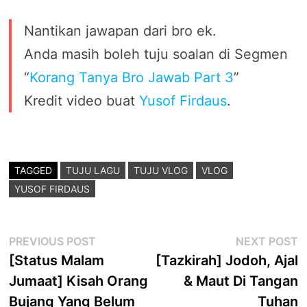
Nantikan jawapan dari bro ek.
Anda masih boleh tuju soalan di Segmen
“
Korang Tanya Bro Jawab Part 3
”
Kredit video buat
Yusof Firdaus
.
TAGGED
TUJU LAGU
TUJU VLOG
VLOG
YUSOF FIRDAUS
Post
Previous
N
PREVIOUS POST
NEXT POST
post:
p
[Status Malam
[Tazkirah] Jodoh, Ajal
navigation
Jumaat] Kisah Orang
& Maut Di Tangan
Bujang Yang Belum
Tuhan