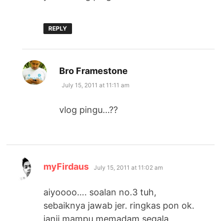
REPLY
says:
Bro Framestone
July 15, 2011 at 11:11 am
vlog pingu…??
says:
myFirdaus
July 15, 2011 at 11:02 am
aiyoooo…. soalan no.3 tuh,
sebaiknya jawab jer. ringkas pon ok.
janji mampu memadam segala