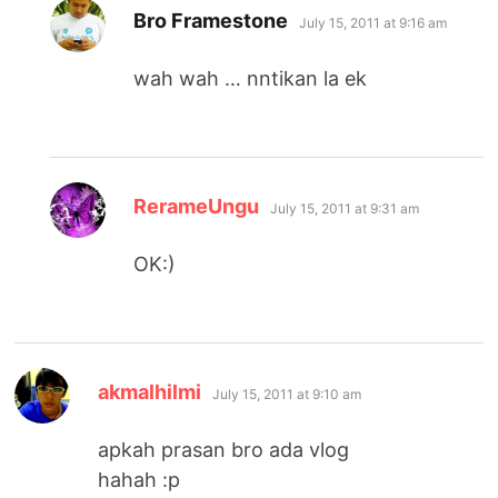
says:
Bro Framestone
July 15, 2011 at 9:16 am
wah wah … nntikan la ek
says:
RerameUngu
July 15, 2011 at 9:31 am
OK:)
says:
akmalhilmi
July 15, 2011 at 9:10 am
apkah prasan bro ada vlog
hahah :p