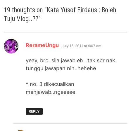
19 thoughts on “
Kata Yusof Firdaus : Boleh
Tuju Vlog..??
”
says:
RerameUngu
July 15, 2011 at 9:07 am
yeay, bro..sila jawab eh…tak sbr nak
tunggu jawapan nih..hehehe
* no. 3 dikecualikan
menjawab..ngeeeee
REPLY