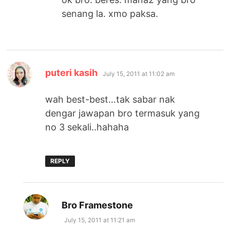
senang la. xmo paksa.
says:
puteri kasih
July 15, 2011 at 11:02 am
wah best-best…tak sabar nak
dengar jawapan bro termasuk yang
no 3 sekali..hahaha
REPLY
says:
Bro Framestone
July 15, 2011 at 11:21 am