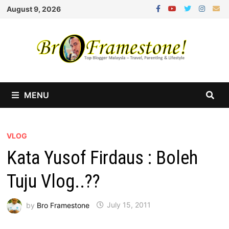
Skip
August 9, 2026
to
content
MENU
VLOG
Kata Yusof Firdaus : Boleh
Tuju Vlog..??
by
Bro Framestone
July 15, 2011