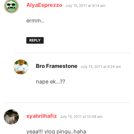
says:
AlyaEsprezzo
July 15, 2011 at 9:14 am
ermm..
REPLY
says:
Bro Framestone
July 15, 2011 at 9:24 am
nape ek…??
says:
syahrilhafiz
July 15, 2011 at 10:48 am
yeaa!!! vlog pingu..haha