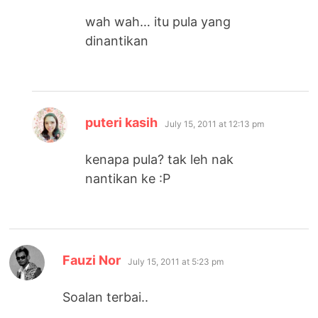
wah wah… itu pula yang
dinantikan
says:
puteri kasih
July 15, 2011 at 12:13 pm
kenapa pula? tak leh nak
nantikan ke :P
says:
Fauzi Nor
July 15, 2011 at 5:23 pm
Soalan terbai..