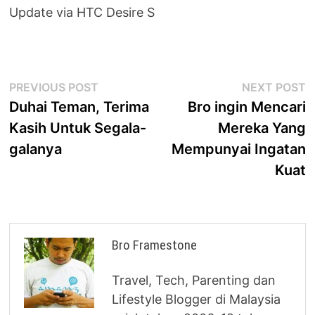
Update via HTC Desire S
Post
Previous
N
PREVIOUS POST
NEXT POST
post:
p
Duhai Teman, Terima
Bro ingin Mencari
navigation
Kasih Untuk Segala-
Mereka Yang
galanya
Mempunyai Ingatan
Kuat
Bro Framestone
Travel, Tech, Parenting dan
Lifestyle Blogger di Malaysia