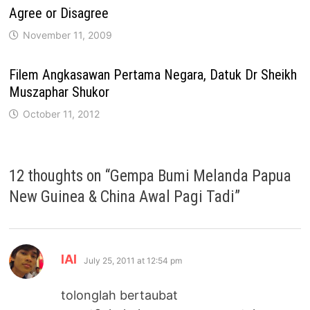
Agree or Disagree
November 11, 2009
Filem Angkasawan Pertama Negara, Datuk Dr Sheikh
Muszaphar Shukor
October 11, 2012
12 thoughts on “
Gempa Bumi Melanda Papua
New Guinea & China Awal Pagi Tadi
”
says:
lAl
July 25, 2011 at 12:54 pm
tolonglah bertaubat