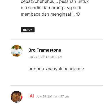
cepat2..huhuhuu… pesanan untuk
diri sendiri dan orang2 yg sudi
membaca dan menginsafi.. :D
REPLY
says:
Bro Framestone
July 25, 2011 at 4:39 pm
bro pun xbanyak pahala nie
says:
lAl
July 25, 2011 at 4:47 pm