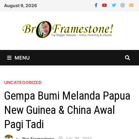
Skip
August 9, 2026
to
content
MENU
UNCATEGORIZED
Gempa Bumi Melanda Papua
New Guinea & China Awal
Pagi Tadi
by
Bro Framestone
July 25, 2011