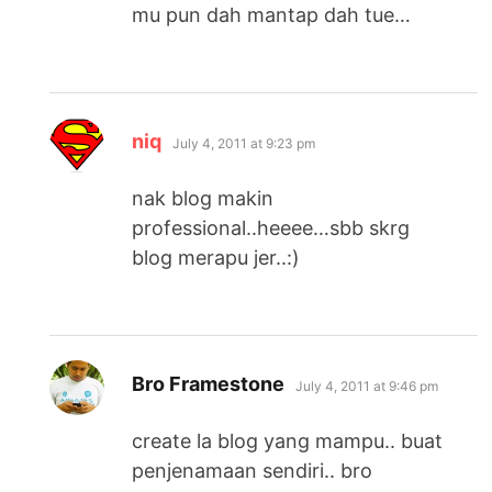
mu pun dah mantap dah tue…
says:
niq
July 4, 2011 at 9:23 pm
nak blog makin
professional..heeee…sbb skrg
blog merapu jer..:)
says:
Bro Framestone
July 4, 2011 at 9:46 pm
create la blog yang mampu.. buat
penjenamaan sendiri.. bro