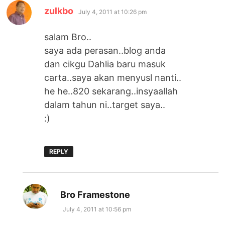
says:
zulkbo
July 4, 2011 at 10:26 pm
salam Bro..
saya ada perasan..blog anda
dan cikgu Dahlia baru masuk
carta..saya akan menyusl nanti..
he he..820 sekarang..insyaallah
dalam tahun ni..target saya..
:)
REPLY
says:
Bro Framestone
July 4, 2011 at 10:56 pm