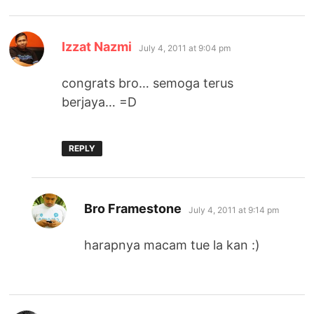
says:
Izzat Nazmi
July 4, 2011 at 9:04 pm
congrats bro… semoga terus
berjaya… =D
REPLY
says:
Bro Framestone
July 4, 2011 at 9:14 pm
harapnya macam tue la kan :)