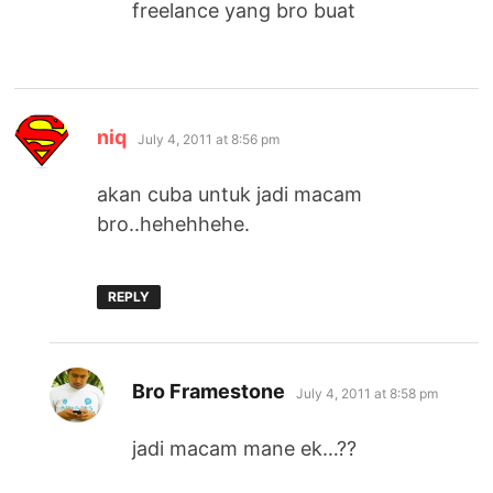
freelance yang bro buat
says:
niq
July 4, 2011 at 8:56 pm
akan cuba untuk jadi macam
bro..hehehhehe.
REPLY
says:
Bro Framestone
July 4, 2011 at 8:58 pm
jadi macam mane ek…??