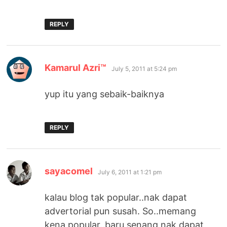
REPLY
says:
Kamarul Azri™
July 5, 2011 at 5:24 pm
yup itu yang sebaik-baiknya
REPLY
says:
sayacomel
July 6, 2011 at 1:21 pm
kalau blog tak popular..nak dapat
advertorial pun susah. So..memang
kena popular..baru senang nak dapat