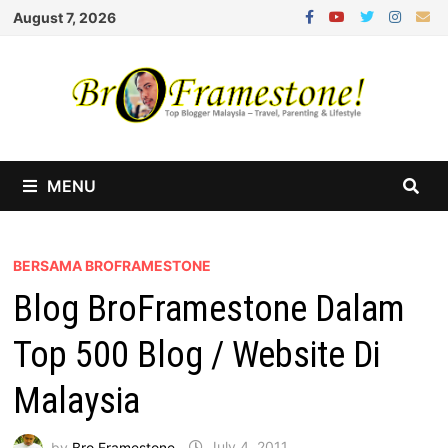
Skip
August 7, 2026
to
content
MENU
BERSAMA BROFRAMESTONE
Blog BroFramestone Dalam
Top 500 Blog / Website Di
Malaysia
by
Bro Framestone
July 4, 2011