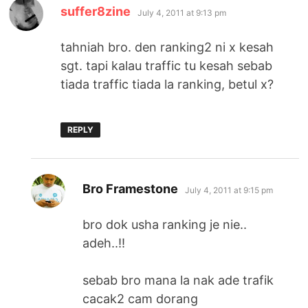
says:
suffer8zine
July 4, 2011 at 9:13 pm
tahniah bro. den ranking2 ni x kesah
sgt. tapi kalau traffic tu kesah sebab
tiada traffic tiada la ranking, betul x?
REPLY
says:
Bro Framestone
July 4, 2011 at 9:15 pm
bro dok usha ranking je nie..
adeh..!!
sebab bro mana la nak ade trafik
cacak2 cam dorang