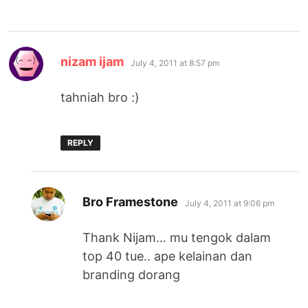
says:
nizam ijam
July 4, 2011 at 8:57 pm
tahniah bro :)
REPLY
says:
Bro Framestone
July 4, 2011 at 9:06 pm
Thank Nijam… mu tengok dalam
top 40 tue.. ape kelainan dan
branding dorang