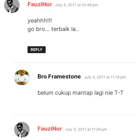
says:
FauziNor
July 4, 2011 at 10:46 pm
yeahhh!!!
go bro… terbaik la..
REPLY
says:
Bro Framestone
July 4, 2011 at 11:18 pm
belum cukup mantap lagi nie T-T
says:
FauziNor
July 4, 2011 at 11:26 pm