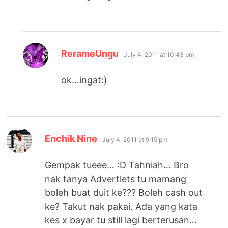
says:
RerameUngu
July 4, 2011 at 10:43 pm
ok…ingat:)
says:
Enchik Nine
July 4, 2011 at 9:15 pm
Gempak tueee… :D Tahniah… Bro
nak tanya Advertlets tu mamang
boleh buat duit ke??? Boleh cash out
ke? Takut nak pakai. Ada yang kata
kes x bayar tu still lagi berterusan…