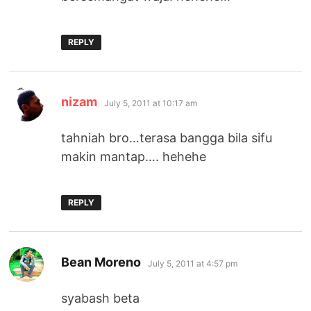
REPLY
says:
nizam
July 5, 2011 at 10:17 am
tahniah bro…terasa bangga bila sifu
makin mantap…. hehehe
REPLY
says:
Bean Moreno
July 5, 2011 at 4:57 pm
syabash beta