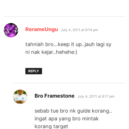
says:
RerameUngu
July 4, 2011 at 9:14 pm
tahniah bro…keep it up..jauh lagi sy
ni nak kejar..hehehe:)
REPLY
says:
Bro Framestone
July 4, 2011 at 9:17 pm
sebab tue bro nk guide korang..
ingat apa yang bro mintak
korang target