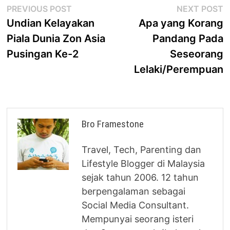
Post
Previous
N
PREVIOUS POST
NEXT POST
post:
p
Undian Kelayakan
Apa yang Korang
navigation
Piala Dunia Zon Asia
Pandang Pada
Pusingan Ke-2
Seseorang
Lelaki/Perempuan
Bro Framestone
Travel, Tech, Parenting dan
Lifestyle Blogger di Malaysia
sejak tahun 2006. 12 tahun
berpengalaman sebagai
Social Media Consultant.
Mempunyai seorang isteri