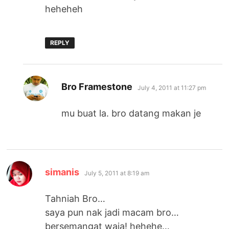
heheheh
REPLY
says:
Bro Framestone
July 4, 2011 at 11:27 pm
mu buat la. bro datang makan je
says:
simanis
July 5, 2011 at 8:19 am
Tahniah Bro…
saya pun nak jadi macam bro…
bersemangat waja! hehehe…