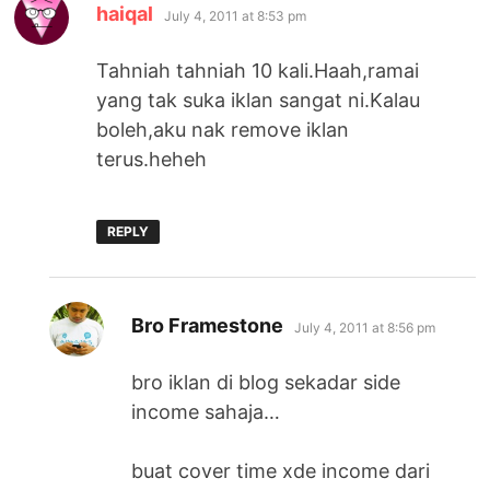
says:
haiqal
July 4, 2011 at 8:53 pm
Tahniah tahniah 10 kali.Haah,ramai
yang tak suka iklan sangat ni.Kalau
boleh,aku nak remove iklan
terus.heheh
REPLY
says:
Bro Framestone
July 4, 2011 at 8:56 pm
bro iklan di blog sekadar side
income sahaja…
buat cover time xde income dari