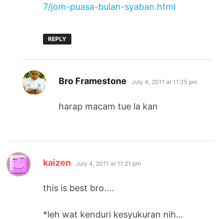
7/jom-puasa-bulan-syaban.html
REPLY
says:
Bro Framestone
July 4, 2011 at 11:25 pm
harap macam tue la kan
says:
kaizen
July 4, 2011 at 11:21 pm
this is best bro….
*leh wat kenduri kesyukuran nih…