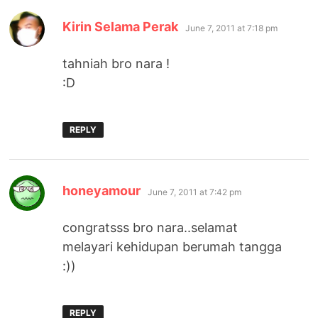
says:
Kirin Selama Perak
June 7, 2011 at 7:18 pm
tahniah bro nara !
:D
REPLY
says:
honeyamour
June 7, 2011 at 7:42 pm
congratsss bro nara..selamat
melayari kehidupan berumah tangga
:))
REPLY