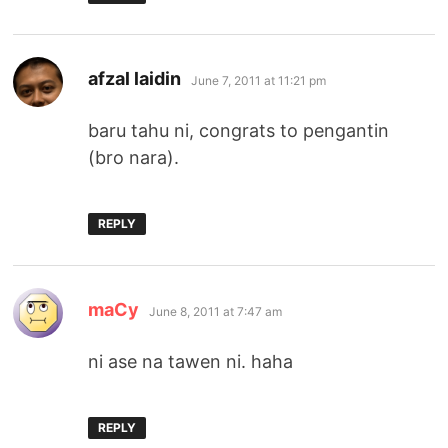
says:
afzal laidin
June 7, 2011 at 11:21 pm
baru tahu ni, congrats to pengantin
(bro nara).
REPLY
says:
maCy
June 8, 2011 at 7:47 am
ni ase na tawen ni. haha
REPLY