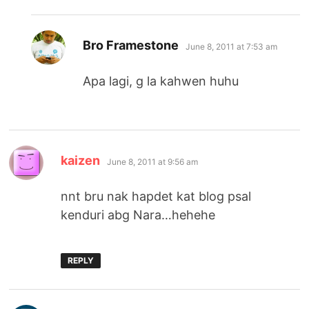
says:
Bro Framestone
June 8, 2011 at 7:53 am
Apa lagi, g la kahwen huhu
says:
kaizen
June 8, 2011 at 9:56 am
nnt bru nak hapdet kat blog psal
kenduri abg Nara…hehehe
REPLY