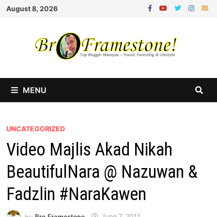
Skip
August 8, 2026
to
content
MENU
UNCATEGORIZED
Video Majlis Akad Nikah
BeautifulNara @ Nazuwan &
Fadzlin #NaraKawen
by
Bro Framestone
June 7, 2011