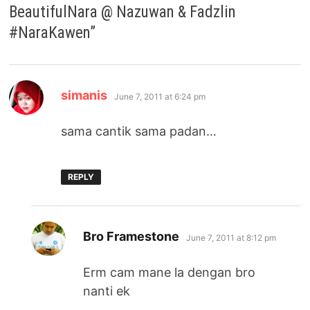
BeautifulNara @ Nazuwan & Fadzlin
#NaraKawen
”
says:
simanis
June 7, 2011 at 6:24 pm
sama cantik sama padan…
REPLY
says:
Bro Framestone
June 7, 2011 at 8:12 pm
Erm cam mane la dengan bro
nanti ek