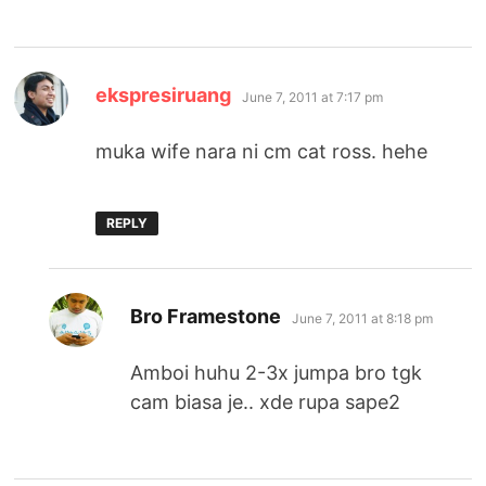
says:
ekspresiruang
June 7, 2011 at 7:17 pm
muka wife nara ni cm cat ross. hehe
REPLY
says:
Bro Framestone
June 7, 2011 at 8:18 pm
Amboi huhu 2-3x jumpa bro tgk
cam biasa je.. xde rupa sape2