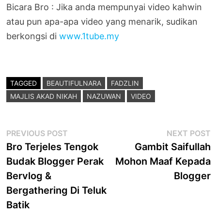
Bicara Bro : Jika anda mempunyai video kahwin
atau pun apa-apa video yang menarik, sudikan
berkongsi di
www.1tube.my
TAGGED
BEAUTIFULNARA
FADZLIN
MAJLIS AKAD NIKAH
NAZUWAN
VIDEO
Post
Previous
N
PREVIOUS POST
NEXT POST
post:
p
Bro Terjeles Tengok
Gambit Saifullah
navigation
Budak Blogger Perak
Mohon Maaf Kepada
Bervlog &
Blogger
Bergathering Di Teluk
Batik