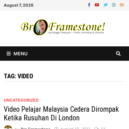
Skip
August 7, 2026
to
content
MENU
TAG:
VIDEO
UNCATEGORIZED
Video Pelajar Malaysia Cedera Dirompak
Ketika Rusuhan Di London
by
Bro Framestone
August 10, 2011
13