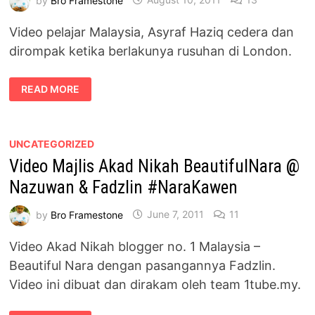
Video pelajar Malaysia, Asyraf Haziq cedera dan
dirompak ketika berlakunya rusuhan di London.
VIDEO
READ MORE
PELAJAR
MALAYSIA
CEDERA
DIROMPAK
KETIKA
RUSUHAN
UNCATEGORIZED
DI
Video Majlis Akad Nikah BeautifulNara @
LONDON
Nazuwan & Fadzlin #NaraKawen
by
Bro Framestone
June 7, 2011
11
Video Akad Nikah blogger no. 1 Malaysia –
Beautiful Nara dengan pasangannya Fadzlin.
Video ini dibuat dan dirakam oleh team 1tube.my.