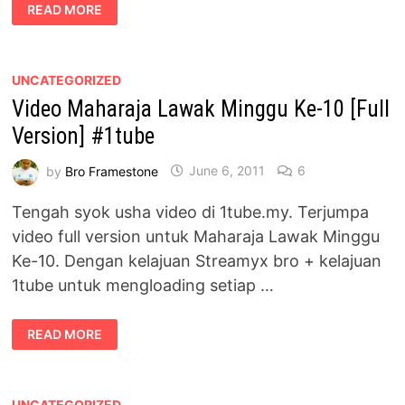
VIDEO
READ MORE
MAJLIS
AKAD
NIKAH
BEAUTIFULNARA
@
NAZUWAN
UNCATEGORIZED
&
Video Maharaja Lawak Minggu Ke-10 [Full
FADZLIN
#NARAKAWEN
Version] #1tube
by
Bro Framestone
June 6, 2011
6
Tengah syok usha video di 1tube.my. Terjumpa
video full version untuk Maharaja Lawak Minggu
Ke-10. Dengan kelajuan Streamyx bro + kelajuan
1tube untuk mengloading setiap …
VIDEO
READ MORE
MAHARAJA
LAWAK
MINGGU
KE-
10
[FULL
UNCATEGORIZED