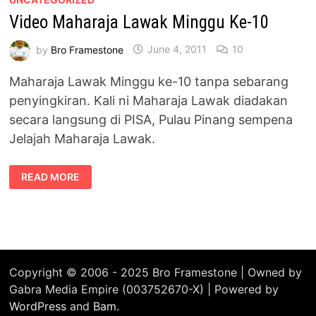
VERSION]
Video Maharaja Lawak Minggu Ke-10
#1TUBE
by
Bro Framestone
June 4, 2011
10
Maharaja Lawak Minggu ke-10 tanpa sebarang
penyingkiran. Kali ni Maharaja Lawak diadakan
secara langsung di PISA, Pulau Pinang sempena
Jelajah Maharaja Lawak.
VIDEO
READ MORE
MAHARAJA
LAWAK
MINGGU
KE-
10
Copyright © 2006 - 2025 Bro Framestone | Owned by
Gabra Media Empire (003752670-X) | Powered by
WordPress
and
Bam
.