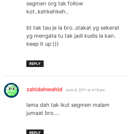
segmen org tak follow
kot..kehkehkeh..
bt tak tau je la bro..stakat yg sekerat
yg mengata tu tak jadi kudis la kan.
keep it up:)))
REPLY
says:
zahidahwahid
June 6, 2011 at 4:19 pm
lama dah tak ikut segmen malam
jumaat bro….
REPLY