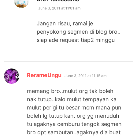
June 3, 2011 at 11:01 am
Jangan risau, ramai je
penyokong segmen di blog bro..
siap ade request tiap2 minggu
says:
RerameUngu
June 3, 2011 at 11:15 am
memang bro..mulut org tak boleh
nak tutup..kalo mulut tempayan ka
mulut perigi tu besar mcm mana pun
boleh lg tutup kan. org yg menuduh
tu agaknya cemburu tengok segmen
bro dpt sambutan..agaknya dia buat