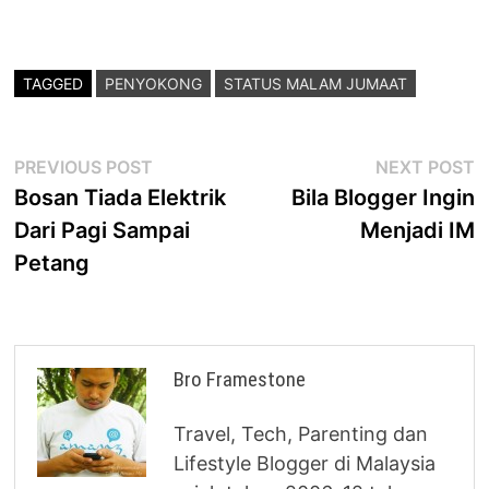
TAGGED
PENYOKONG
STATUS MALAM JUMAAT
Post
Previous
N
PREVIOUS POST
NEXT POST
post:
p
Bosan Tiada Elektrik
Bila Blogger Ingin
navigation
Dari Pagi Sampai
Menjadi IM
Petang
Bro Framestone
Travel, Tech, Parenting dan
Lifestyle Blogger di Malaysia