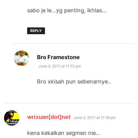
sabo je le…yg penting, ikhlas…
REPLY
says:
Bro Framestone
June 2, 2011 at 11:13 pm
Bro xkisah pun sebenarnye..
says:
wrizuan[dot]net
June 2, 2011 at 11:18 pm
kena kekalkan segmen nie…