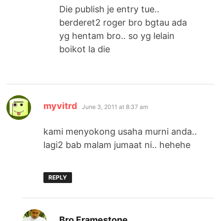
Die publish je entry tue..
berderet2 roger bro bgtau ada
yg hentam bro.. so yg lelain
boikot la die
says:
myvitrd
June 3, 2011 at 8:37 am
kami menyokong usaha murni anda..
lagi2 bab malam jumaat ni.. hehehe
REPLY
says:
Bro Framestone