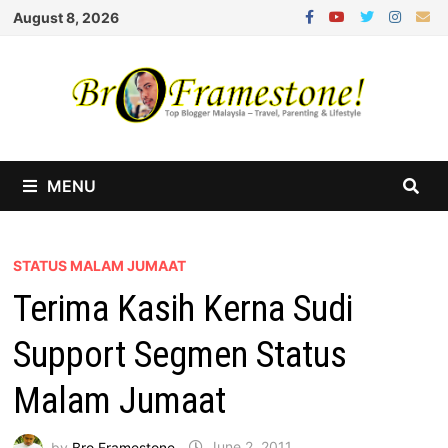
Skip
August 8, 2026
to
content
MENU
STATUS MALAM JUMAAT
Terima Kasih Kerna Sudi
Support Segmen Status
Malam Jumaat
by
Bro Framestone
June 2, 2011