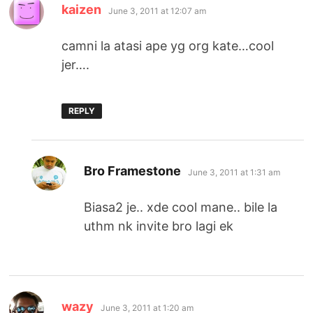
says:
kaizen
June 3, 2011 at 12:07 am
camni la atasi ape yg org kate…cool
jer….
REPLY
says:
Bro Framestone
June 3, 2011 at 1:31 am
Biasa2 je.. xde cool mane.. bile la
uthm nk invite bro lagi ek
says:
wazy
June 3, 2011 at 1:20 am