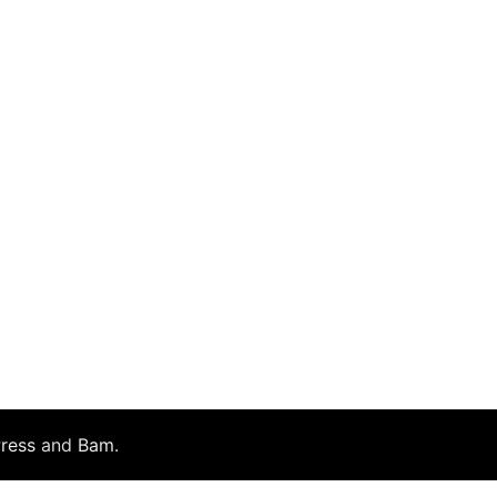
ress
and
Bam
.