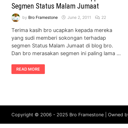
Segmen Status Malam Jumaat
by
Bro Framestone
June 2, 2011
22
Terima kasih bro ucapkan kepada mereka
yang sudi memberi sokongan terhadap
segmen Status Malam Jumaat di blog bro.
Dan bro merasakan segmen ini paling lama …
TERIMA
READ MORE
KASIH
KERNA
SUDI
SUPPORT
SEGMEN
STATUS
MALAM
JUMAAT
Copyright © 2006 - 2025 Bro Framestone | Owned 