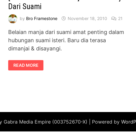
Dari Suami
by
Bro Framestone
November 18, 2010
21
Belaian manja dari suami amat penting dalam
hubungan suami isteri. Baru dia terasa
dimanjai & disayangi.
[STATUS
READ MORE
MALAM
JUMAAT]
BELAIAN
MANJA
DARI
SUAMI
by Gabra Media Empire (003752670-X) | Powered by
WordP