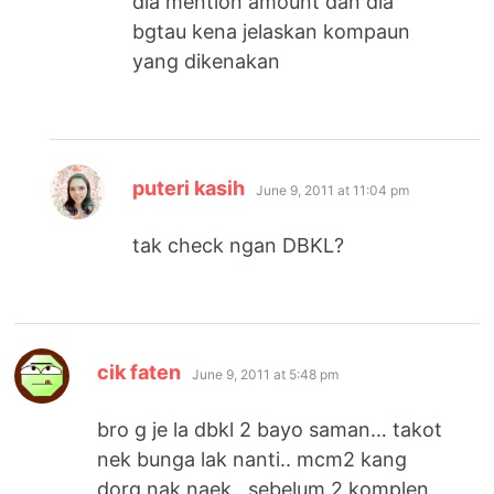
dia mention amount dan dia
bgtau kena jelaskan kompaun
yang dikenakan
says:
puteri kasih
June 9, 2011 at 11:04 pm
tak check ngan DBKL?
says:
cik faten
June 9, 2011 at 5:48 pm
bro g je la dbkl 2 bayo saman… takot
nek bunga lak nanti.. mcm2 kang
dorg nak naek.. sebelum 2 komplen