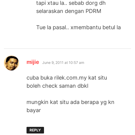
tapi xtau la.. sebab dorg dh
selaraskan dengan PDRM
Tue la pasal.. xmembantu betul la
says:
mijie
June 9, 2011 at 10:57 am
cuba buka rilek.com.my kat situ
boleh check saman dbkl
mungkin kat situ ada berapa yg kn
bayar
REPLY