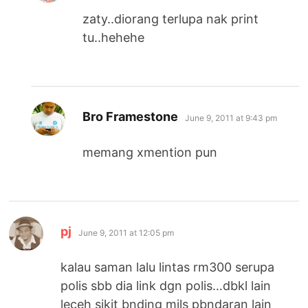
zaty..diorang terlupa nak print
tu..hehehe
says:
Bro Framestone
June 9, 2011 at 9:43 pm
memang xmention pun
says:
pj
June 9, 2011 at 12:05 pm
kalau saman lalu lintas rm300 serupa
polis sbb dia link dgn polis…dbkl lain
leceh sikit bnding mjls pbndaran lain