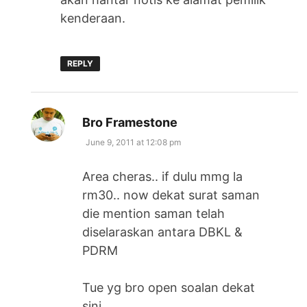
kenderaan.
REPLY
says:
Bro Framestone
June 9, 2011 at 12:08 pm
Area cheras.. if dulu mmg la
rm30.. now dekat surat saman
die mention saman telah
diselaraskan antara DBKL &
PDRM
Tue yg bro open soalan dekat
sini