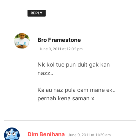
REPLY
says:
Bro Framestone
June 9, 2011 at 12:02 pm
Nk kol tue pun duit gak kan
nazz..
Kalau naz pula cam mane ek..
pernah kena saman x
says:
Dim Benihana
June 9, 2011 at 11:29 am