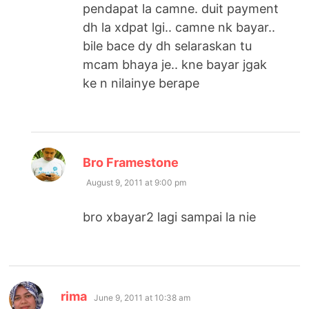
pendapat la camne. duit payment
dh la xdpat lgi.. camne nk bayar..
bile bace dy dh selaraskan tu
mcam bhaya je.. kne bayar jgak
ke n nilainye berape
says:
Bro Framestone
August 9, 2011 at 9:00 pm
bro xbayar2 lagi sampai la nie
says:
rima
June 9, 2011 at 10:38 am