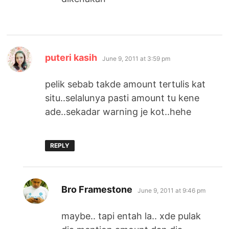
says:
puteri kasih
June 9, 2011 at 3:59 pm
pelik sebab takde amount tertulis kat
situ..selalunya pasti amount tu kene
ade..sekadar warning je kot..hehe
REPLY
says:
Bro Framestone
June 9, 2011 at 9:46 pm
maybe.. tapi entah la.. xde pulak