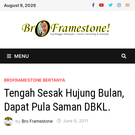
Skip
August 9, 2026
to
content
MENU
BROFRAMESTONE BERTANYA
Tengah Sesak Hujung Bulan,
Dapat Pula Saman DBKL.
by
Bro Framestone
June 9, 2011