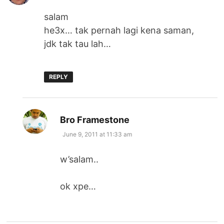
salam
he3x… tak pernah lagi kena saman,
jdk tak tau lah…
REPLY
says:
Bro Framestone
June 9, 2011 at 11:33 am
w’salam..
ok xpe…