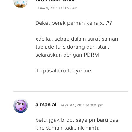
June 9, 2011 at 11:28 am
Dekat perak pernah kena x…??
xde la.. sebab dalam surat saman
tue ade tulis dorang dah start
selaraskan dengan PDRM
itu pasal bro tanye tue
says:
aiman ali
August 9, 2011 at 8:39 pm
betul jgak broo. saye pn baru pas
kne saman tadi.. nk minta