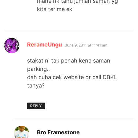
mane nk tahu jumlah saman yg
kita terime ek
says:
RerameUngu
June 9, 2011 at 11:41 am
stakat ni tak penah kena saman
parking..
dah cuba cek website or call DBKL
tanya?
REPLY
says:
Bro Framestone