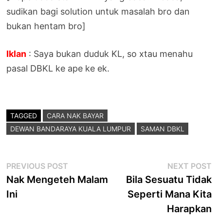
sudikan bagi solution untuk masalah bro dan
bukan hentam bro]
Iklan
: Saya bukan duduk KL, so xtau menahu
pasal DBKL ke ape ke ek.
TAGGED
CARA NAK BAYAR
DEWAN BANDARAYA KUALA LUMPUR
SAMAN DBKL
Post
Previous
N
PREVIOUS POST
NEXT POST
post:
p
Nak Mengeteh Malam
Bila Sesuatu Tidak
navigation
Ini
Seperti Mana Kita
Harapkan