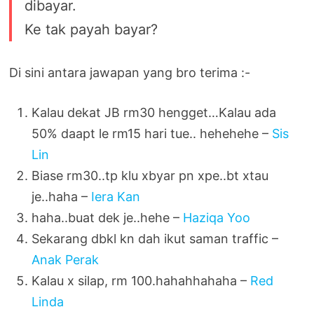
dibayar.
Ke tak payah bayar?
Di sini antara jawapan yang bro terima :-
Kalau dekat JB rm30 hengget…Kalau ada
50% daapt le rm15 hari tue.. hehehehe –
Sis
Lin
Biase rm30..tp klu xbyar pn xpe..bt xtau
je..haha –
Iera Kan
haha..buat dek je..hehe –
Haziqa Yoo
Sekarang dbkl kn dah ikut saman traffic –
Anak Perak
Kalau x silap, rm 100.hahahhahaha –
Red
Linda