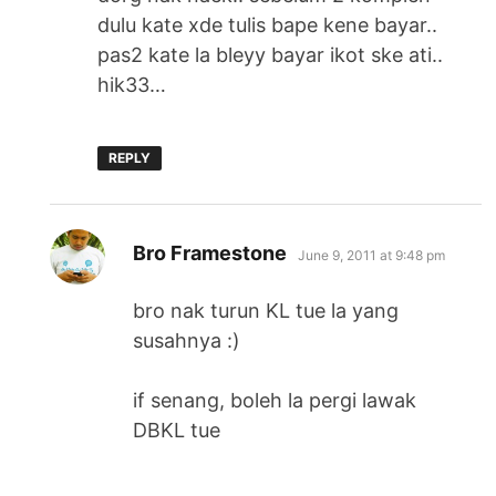
dulu kate xde tulis bape kene bayar..
pas2 kate la bleyy bayar ikot ske ati..
hik33…
REPLY
says:
Bro Framestone
June 9, 2011 at 9:48 pm
bro nak turun KL tue la yang
susahnya :)
if senang, boleh la pergi lawak
DBKL tue