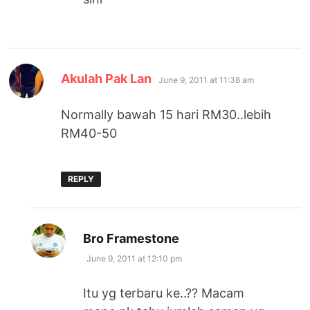
says:
Akulah Pak Lan
June 9, 2011 at 11:38 am
Normally bawah 15 hari RM30..lebih
RM40-50
REPLY
says:
Bro Framestone
June 9, 2011 at 12:10 pm
Itu yg terbaru ke..?? Macam