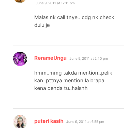
June 9, 2011 at 12:11 pm
Malas nk call tnye.. cdg nk check
dulu je
says:
RerameUngu
June 9, 2011 at 2:40 pm
hmm..mmg takda mention..pelik
kan..pttnya mention la brapa
kena denda tu..haishh
says:
puteri kasih
June 9, 2011 at 6:55 pm