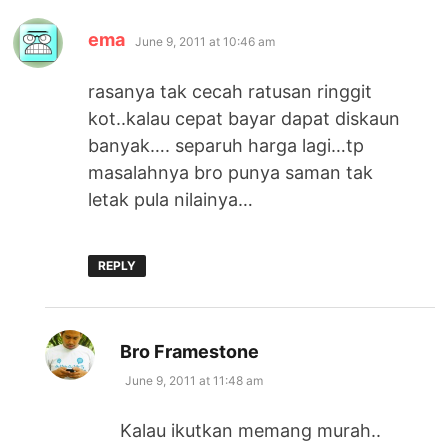
says:
ema
June 9, 2011 at 10:46 am
rasanya tak cecah ratusan ringgit
kot..kalau cepat bayar dapat diskaun
banyak…. separuh harga lagi…tp
masalahnya bro punya saman tak
letak pula nilainya…
REPLY
says:
Bro Framestone
June 9, 2011 at 11:48 am
Kalau ikutkan memang murah..