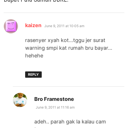
says:
kaizen
June 9, 2011 at 10:05 am
rasenyer xyah kot…tggu jer surat
warning smpi kat rumah bru bayar…
hehehe
REPLY
says:
Bro Framestone
June 9, 2011 at 11:16 am
adeh.. parah gak la kalau cam