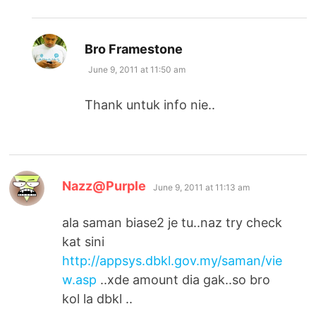
says:
Bro Framestone
June 9, 2011 at 11:50 am
Thank untuk info nie..
says:
Nazz@Purple
June 9, 2011 at 11:13 am
ala saman biase2 je tu..naz try check
kat sini
http://appsys.dbkl.gov.my/saman/vie
w.asp
..xde amount dia gak..so bro
kol la dbkl ..