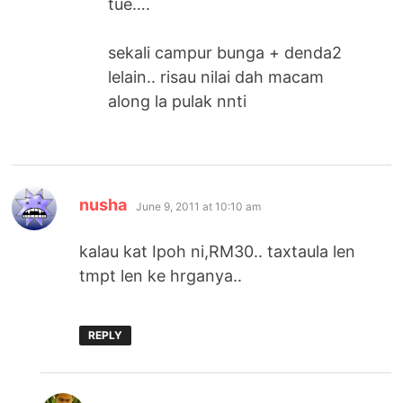
tue….
sekali campur bunga + denda2
lelain.. risau nilai dah macam
along la pulak nnti
says:
nusha
June 9, 2011 at 10:10 am
kalau kat Ipoh ni,RM30.. taxtaula len
tmpt len ke hrganya..
REPLY