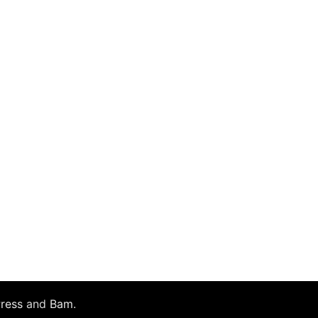
ress
and
Bam
.