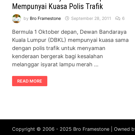
Mempunyai Kuasa Polis Trafik
by
Bro Framestone
September 28, 2011
6
Bermula 1 Oktober depan, Dewan Bandaraya
Kuala Lumpur (DBKL) mempunyai kuasa sama
dengan polis trafik untuk menyaman
kenderaan bergerak bagi kesalahan
melanggar isyarat lampu merah …
DEWAN
READ MORE
BANDARAYA
KUALA
LUMPUR
MEMPUNYAI
KUASA
POLIS
TRAFIK
Copyright © 2006 - 2025 Bro Framestone | Owned 