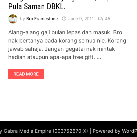
Pula Saman DBKL.
by
Bro Framestone
June 9, 2011
45
Alang-alang gaji bulan lepas dah masuk. Bro
nak bertanya pada korang semua nie. Korang
jawab sahaja. Jangan gegatai nak mintak
hadiah ataupun apa-apa free gift. …
TENGAH
READ MORE
SESAK
HUJUNG
BULAN,
DAPAT
PULA
SAMAN
DBKL.
by Gabra Media Empire (003752670-X) | Powered by
WordP