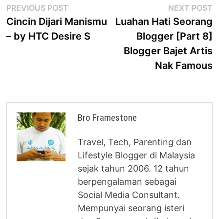
Post
Previous
N
PREVIOUS POST
NEXT POST
post:
p
Cincin Dijari Manismu
Luahan Hati Seorang
navigation
– by HTC Desire S
Blogger [Part 8]
Blogger Bajet Artis
Nak Famous
Bro Framestone
Travel, Tech, Parenting dan
Lifestyle Blogger di Malaysia
sejak tahun 2006. 12 tahun
berpengalaman sebagai
Social Media Consultant.
Mempunyai seorang isteri