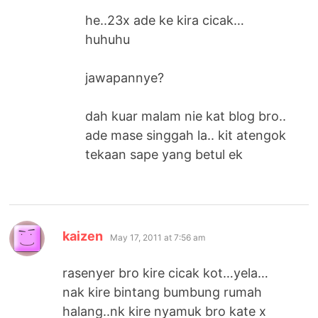
he..23x ade ke kira cicak…
huhuhu
jawapannye?
dah kuar malam nie kat blog bro..
ade mase singgah la.. kit atengok
tekaan sape yang betul ek
says:
kaizen
May 17, 2011 at 7:56 am
rasenyer bro kire cicak kot…yela…
nak kire bintang bumbung rumah
halang..nk kire nyamuk bro kate x