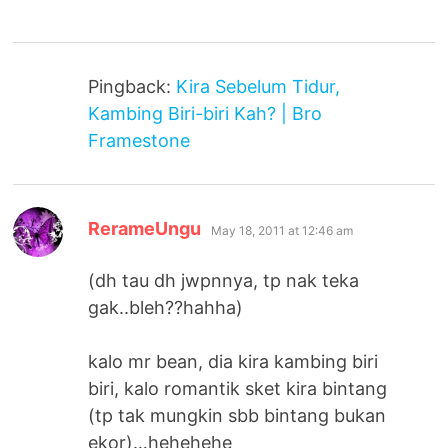
Pingback:
Kira Sebelum Tidur,
Kambing Biri-biri Kah? | Bro
Framestone
says:
RerameUngu
May 18, 2011 at 12:46 am
(dh tau dh jwpnnya, tp nak teka
gak..bleh??hahha)
kalo mr bean, dia kira kambing biri
biri, kalo romantik sket kira bintang
(tp tak mungkin sbb bintang bukan
ekor)…hehehehe