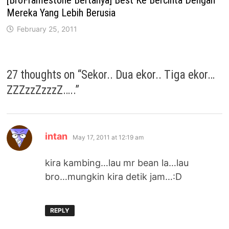
[BroFramestone Bertanya] Best Ke Bercinta Dengan
Mereka Yang Lebih Berusia
February 25, 2011
27 thoughts on “
Sekor.. Dua ekor.. Tiga ekor…
ZZZzzZzzzZ…..
”
says:
intan
May 17, 2011 at 12:19 am
kira kambing…lau mr bean la…lau
bro…mungkin kira detik jam…:D
REPLY