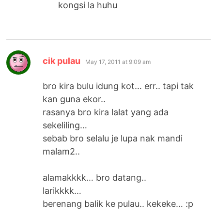
kongsi la huhu
says:
cik pulau
May 17, 2011 at 9:09 am
bro kira bulu idung kot… err.. tapi tak
kan guna ekor..
rasanya bro kira lalat yang ada
sekeliling…
sebab bro selalu je lupa nak mandi
malam2..
alamakkkk… bro datang..
larikkkk…
berenang balik ke pulau.. kekeke… :p