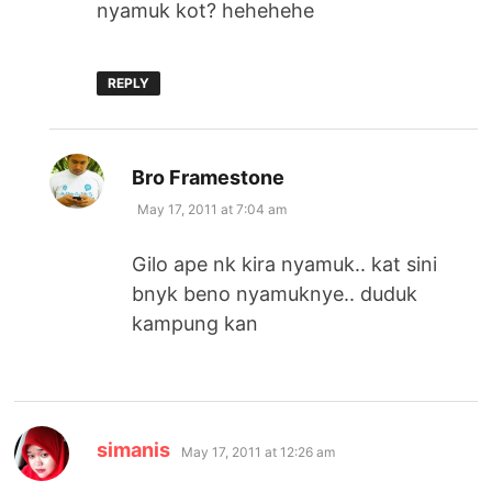
nyamuk kot? hehehehe
REPLY
says:
Bro Framestone
May 17, 2011 at 7:04 am
Gilo ape nk kira nyamuk.. kat sini
bnyk beno nyamuknye.. duduk
kampung kan
says:
simanis
May 17, 2011 at 12:26 am