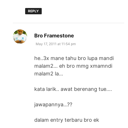
REPLY
says:
Bro Framestone
May 17, 2011 at 11:54 pm
he..3x mane tahu bro lupa mandi
malam2… eh bro mmg xmamndi
malam2 la…
kata larik.. awat berenang tue….
jawapannya…??
dalam entry terbaru bro ek