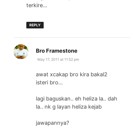
terkire…
REPLY
says:
Bro Framestone
May 17, 2011 at 11:52 pm
awat xcakap bro kira bakal2
isteri bro…
lagi baguskan.. eh heliza la.. dah
la.. nk g layan heliza kejab
jawapannya?