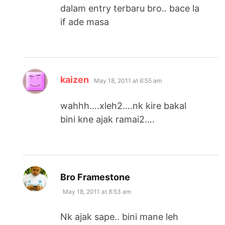
dalam entry terbaru bro.. bace la
if ade masa
says:
kaizen
May 18, 2011 at 6:55 am
wahhh….xleh2….nk kire bakal
bini kne ajak ramai2….
says:
Bro Framestone
May 18, 2011 at 8:53 am
Nk ajak sape.. bini mane leh