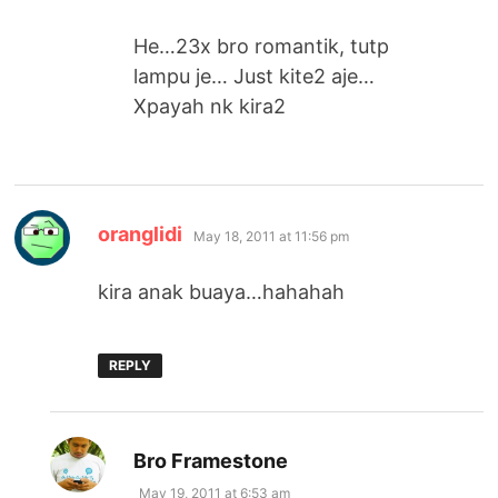
He…23x bro romantik, tutp
lampu je… Just kite2 aje…
Xpayah nk kira2
says:
oranglidi
May 18, 2011 at 11:56 pm
kira anak buaya…hahahah
REPLY
says:
Bro Framestone
May 19, 2011 at 6:53 am