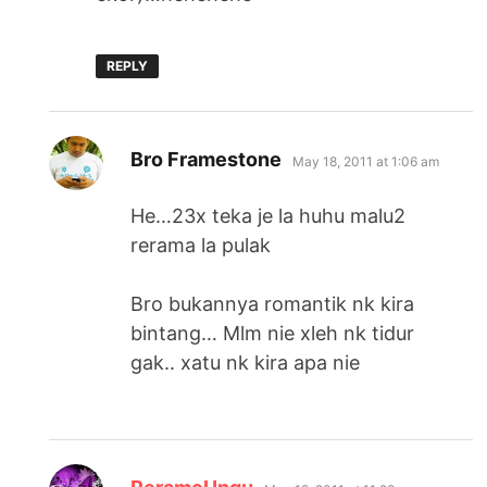
REPLY
says:
Bro Framestone
May 18, 2011 at 1:06 am
He…23x teka je la huhu malu2
rerama la pulak
Bro bukannya romantik nk kira
bintang… Mlm nie xleh nk tidur
gak.. xatu nk kira apa nie
says: