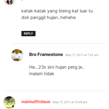
katak-katak yang bising kat luar tu
dok panggil hujan..hehehe
REPLY
says:
Bro Framestone
May 17, 2011 at 7:02 am
He…23x sini hujan petg je..
malam tidak
says:
naimulfirdaus
May 17, 2011 at 12:48 am