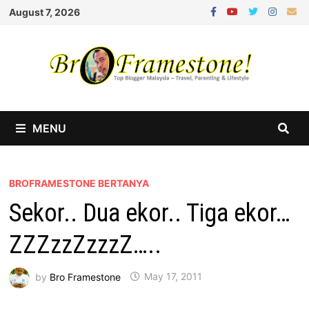
Skip
August 7, 2026
to
content
MENU
BROFRAMESTONE BERTANYA
Sekor.. Dua ekor.. Tiga ekor…
ZZZzzZzzzZ…..
by
Bro Framestone
May 17, 2011