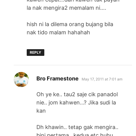
la nak mengira2 memalam ni….
hish ni la dilema orang bujang bila
nak tido malam hahahah
REPLY
says:
Bro Framestone
May 17, 2011 at 7:01 am
Oh ye ke.. tau2 saje cik panadol
nie.. jom kahwen…? Jika sudi la
kan
Dh khawin.. tetap gak mengira..
bini pertama.. kedua etc huhu