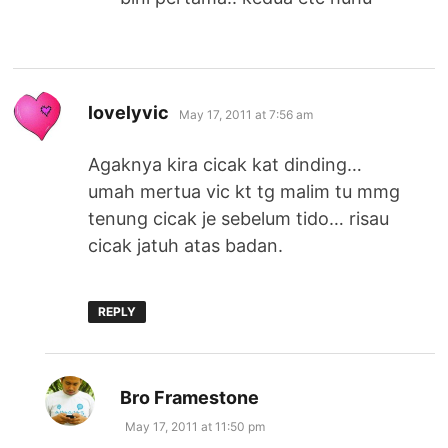
says:
lovelyvic
May 17, 2011 at 7:56 am
Agaknya kira cicak kat dinding…
umah mertua vic kt tg malim tu mmg
tenung cicak je sebelum tido… risau
cicak jatuh atas badan.
REPLY
says:
Bro Framestone
May 17, 2011 at 11:50 pm