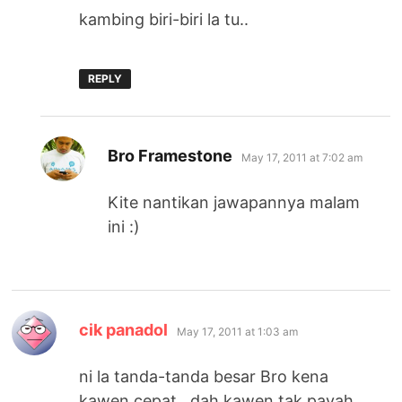
kambing biri-biri la tu..
REPLY
says:
Bro Framestone
May 17, 2011 at 7:02 am
Kite nantikan jawapannya malam
ini :)
says:
cik panadol
May 17, 2011 at 1:03 am
ni la tanda-tanda besar Bro kena
kawen cepat…dah kawen tak payah