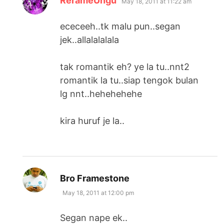
RerameUngu
May 18, 2011 at 11:22 am
ececeeh..tk malu pun..segan
jek..allalalalala
tak romantik eh? ye la tu..nnt2
romantik la tu..siap tengok bulan
lg nnt..hehehehehe
kira huruf je la..
says:
Bro Framestone
May 18, 2011 at 12:00 pm
Segan nape ek..