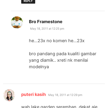
REPLY
says:
Bro Framestone
May 18, 2011 at 12:25 pm
he…23x no komen he…23x
bro pandang pada kualiti gambar
yang diamik.. xreti nk menilai
modelnya
says:
puteri kasih
May 18, 2011 at 12:29 pm
wah lake garden seremban..dekat aje