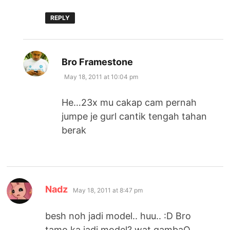
REPLY
says:
Bro Framestone
May 18, 2011 at 10:04 pm
He…23x mu cakap cam pernah
jumpe je gurl cantik tengah tahan
berak
says:
Nadz
May 18, 2011 at 8:47 pm
besh noh jadi model.. huu.. :D Bro
tamo ka jadi model? wat gambaQ