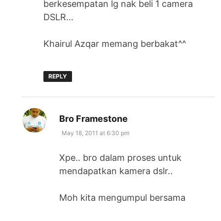
berkesempatan lg nak beli 1 camera
DSLR…
Khairul Azqar memang berbakat^^
REPLY
says:
Bro Framestone
May 18, 2011 at 6:30 pm
Xpe.. bro dalam proses untuk
mendapatkan kamera dslr..
Moh kita mengumpul bersama