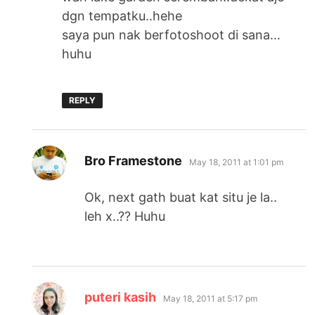
dgn tempatku..hehe
saya pun nak berfotoshoot di sana…
huhu
REPLY
says:
Bro Framestone
May 18, 2011 at 1:01 pm
Ok, next gath buat kat situ je la..
leh x..?? Huhu
says:
puteri kasih
May 18, 2011 at 5:17 pm