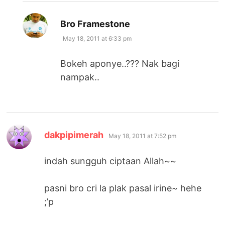
says:
Bro Framestone
May 18, 2011 at 6:33 pm
Bokeh aponye..??? Nak bagi
nampak..
says:
dakpipimerah
May 18, 2011 at 7:52 pm
indah sungguh ciptaan Allah~~
pasni bro cri la plak pasal irine~ hehe
;’p