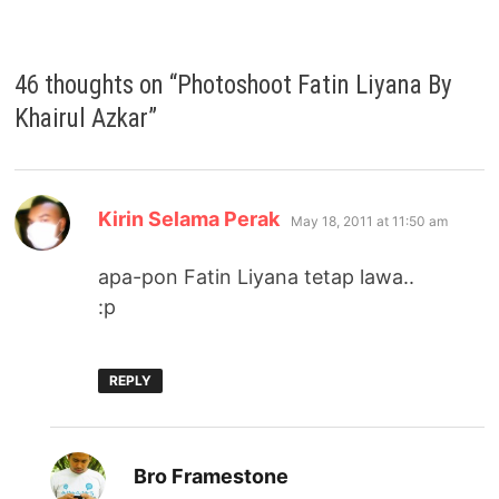
46 thoughts on “
Photoshoot Fatin Liyana By
Khairul Azkar
”
says:
Kirin Selama Perak
May 18, 2011 at 11:50 am
apa-pon Fatin Liyana tetap lawa..
:p
REPLY
says:
Bro Framestone