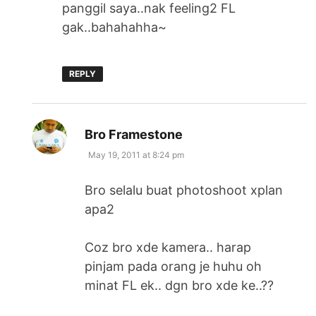
panggil saya..nak feeling2 FL
gak..bahahahha~
REPLY
says:
Bro Framestone
May 19, 2011 at 8:24 pm
Bro selalu buat photoshoot xplan
apa2
Coz bro xde kamera.. harap
pinjam pada orang je huhu oh
minat FL ek.. dgn bro xde ke..??