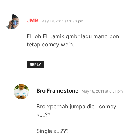
says:
JMR
May 18, 2011 at 3:30 pm
FL oh FL..amik gmbr lagu mano pon
tetap comey weih..
REPLY
says:
Bro Framestone
May 18, 2011 at 6:31 pm
Bro xpernah jumpa die.. comey
ke..??
Single x…???