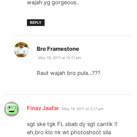
wajah yg gorgeous..
REPLY
says:
Bro Framestone
May 18, 2011 at 10:11 pm
Raut wajah bro pula…???
says:
Finaz Jaafar
May 19, 2011 at 3:17 pm
sgt ske tgk FL sbab dy sgt cantik !!
eh,bro klo nk wt photoshoot sila