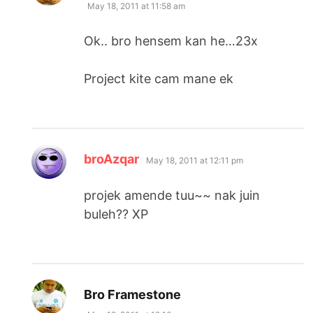
May 18, 2011 at 11:58 am
Ok.. bro hensem kan he…23x
Project kite cam mane ek
says:
broAzqar
May 18, 2011 at 12:11 pm
projek amende tuu~~ nak juin
buleh?? XP
says:
Bro Framestone