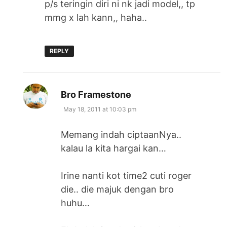
p/s teringin diri ni nk jadi model,, tp
mmg x lah kann,, haha..
REPLY
says:
Bro Framestone
May 18, 2011 at 10:03 pm
Memang indah ciptaanNya..
kalau la kita hargai kan…
Irine nanti kot time2 cuti roger
die.. die majuk dengan bro
huhu…