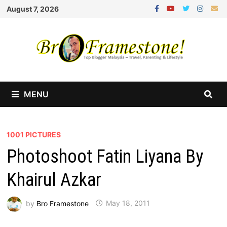
Skip
August 7, 2026
to
content
MENU
1001 PICTURES
Photoshoot Fatin Liyana By
Khairul Azkar
by
Bro Framestone
May 18, 2011