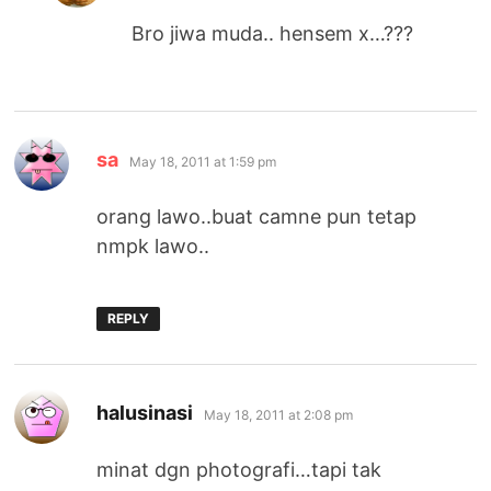
Bro jiwa muda.. hensem x…???
says:
sa
May 18, 2011 at 1:59 pm
orang lawo..buat camne pun tetap
nmpk lawo..
REPLY
says:
halusinasi
May 18, 2011 at 2:08 pm
minat dgn photografi…tapi tak