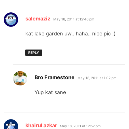
says:
salemaziz
May 18, 2011 at 12:46 pm
kat lake garden uw.. haha.. nice pic :)
REPLY
says:
Bro Framestone
May 18, 2011 at 1:02 pm
Yup kat sane
says:
khairul azkar
May 18, 2011 at 12:52 pm