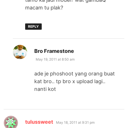
macam tu plak?
REPLY
says:
Bro Framestone
May 19, 2011 at 8:50 am
ade je phoshoot yang orang buat
kat bro.. tp bro x upload lagi..
nanti kot
says:
tulussweet
May 18, 2011 at 9:31 pm