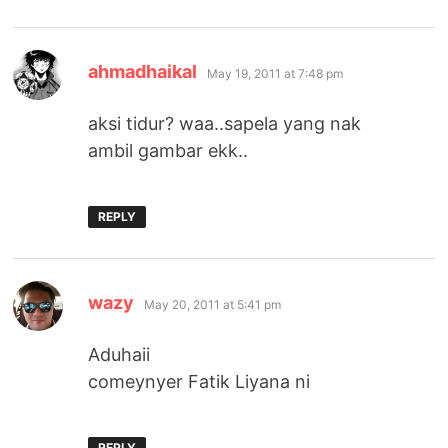
says:
ahmadhaikal
May 19, 2011 at 7:48 pm
aksi tidur? waa..sapela yang nak
ambil gambar ekk..
REPLY
says:
wazy
May 20, 2011 at 5:41 pm
Aduhaii
comeynyer Fatik Liyana ni
REPLY