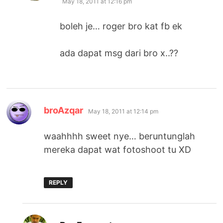
May 18, 2011 at 12:16 pm
boleh je… roger bro kat fb ek
ada dapat msg dari bro x..??
says:
broAzqar
May 18, 2011 at 12:14 pm
waahhhh sweet nye… beruntunglah
mereka dapat wat fotoshoot tu XD
REPLY
says: