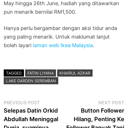
May hingga 26th June, hadiah yang ditawarkan
pun menarik bernilai RM1,500.
Hanya perlu bergambar dengan aksi tidur anda
yang paling menarik. Untuk maklumat lanjut
boleh layari
laman web Ikea Malaysia
.
TAGGED
FATIN LIYANA
KHAIRUL AZKAR
LAKE GARDEN SEREMBAN
Post
Previous
N
PREVIOUS POST
NEXT POST
post:
p
Selepas Datin Orkid
Button Follower
navigation
Abdullah Meninggal
Hilang, Penting Ke
Dunia, suaminya
Follower Banyak Tapi