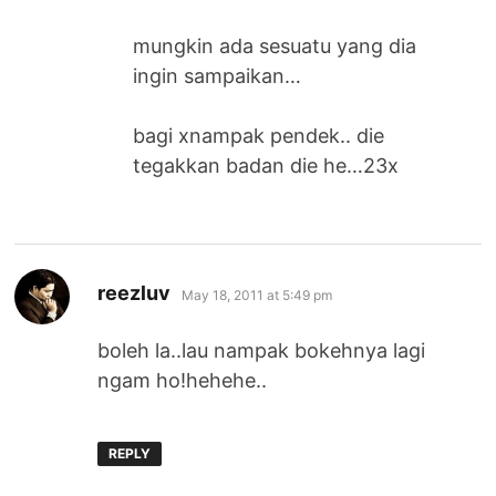
mungkin ada sesuatu yang dia
ingin sampaikan…
bagi xnampak pendek.. die
tegakkan badan die he…23x
says:
reezluv
May 18, 2011 at 5:49 pm
boleh la..lau nampak bokehnya lagi
ngam ho!hehehe..
REPLY