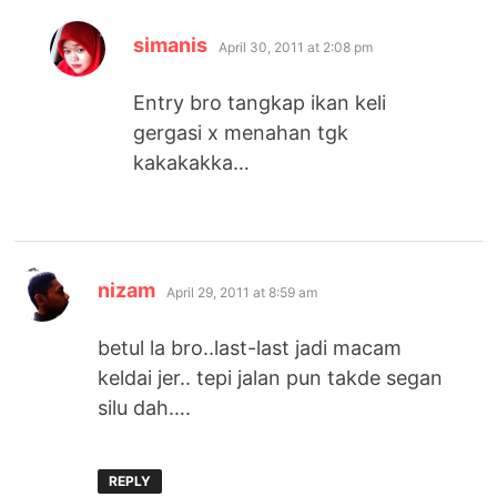
says:
simanis
April 30, 2011 at 2:08 pm
Entry bro tangkap ikan keli
gergasi x menahan tgk
kakakakka…
says:
nizam
April 29, 2011 at 8:59 am
betul la bro..last-last jadi macam
keldai jer.. tepi jalan pun takde segan
silu dah….
REPLY