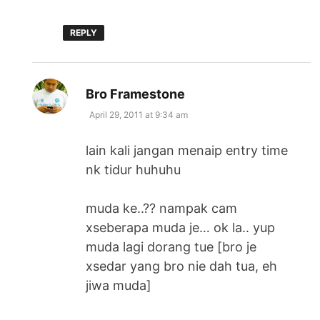
REPLY
says:
Bro Framestone
April 29, 2011 at 9:34 am
lain kali jangan menaip entry time
nk tidur huhuhu
muda ke..?? nampak cam
xseberapa muda je… ok la.. yup
muda lagi dorang tue [bro je
xsedar yang bro nie dah tua, eh
jiwa muda]