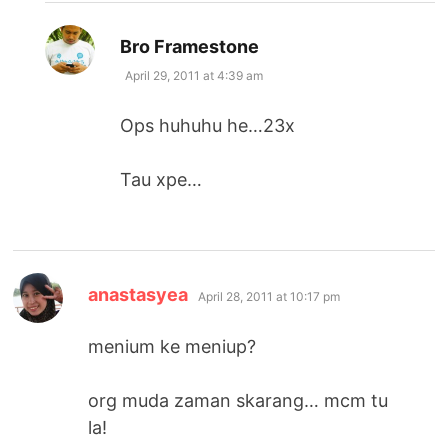
says:
Bro Framestone
April 29, 2011 at 4:39 am
Ops huhuhu he…23x
Tau xpe…
says:
anastasyea
April 28, 2011 at 10:17 pm
menium ke meniup?
org muda zaman skarang… mcm tu
la!