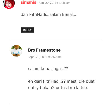
says:
simanis
April 29, 2011 at 7:15 am
dari FitriHadi…salam kenal…
REPLY
says:
Bro Framestone
April 29, 2011 at 9:50 am
salam kenal juga…??
eh dari FitriHadi..?? mesti die buat
entry bukan2 untuk bro la tue.