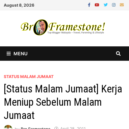
Skip
August 8, 2026
to
content
MENU
STATUS MALAM JUMAAT
[Status Malam Jumaat] Kerja
Meniup Sebelum Malam
Jumaat
by
Bro Framestone
April 28, 2011