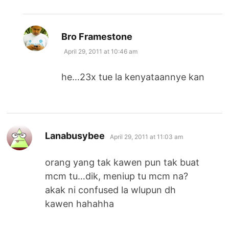
says:
Bro Framestone
April 29, 2011 at 10:46 am
he…23x tue la kenyataannye kan
says:
Lanabusybee
April 29, 2011 at 11:03 am
orang yang tak kawen pun tak buat
mcm tu…dik, meniup tu mcm na?
akak ni confused la wlupun dh
kawen hahahha