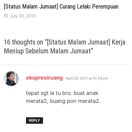
[Status Malam Jumaat] Curang Lelaki Perempuan
July 29, 2010
16 thoughts on “
[Status Malam Jumaat] Kerja
Meniup Sebelum Malam Jumaat
”
says:
ekspresiruang
April 28, 2011 at 10:08 pm
tepat sgt la tu bro. buat anak
merata2, buang pon merata2.
REPLY