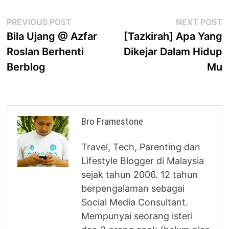
Post
Previous
N
PREVIOUS POST
NEXT POST
post:
p
Bila Ujang @ Azfar
[Tazkirah] Apa Yang
navigation
Roslan Berhenti
Dikejar Dalam Hidup
Berblog
Mu
Bro Framestone
Travel, Tech, Parenting dan
Lifestyle Blogger di Malaysia
sejak tahun 2006. 12 tahun
berpengalaman sebagai
Social Media Consultant.
Mempunyai seorang isteri