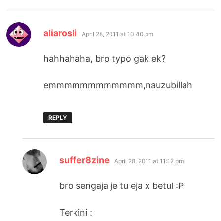
says:
aliarosli
April 28, 2011 at 10:40 pm
hahhahaha, bro typo gak ek?
emmmmmmmmmmmm,nauzubillah
REPLY
says:
suffer8zine
April 28, 2011 at 11:12 pm
bro sengaja je tu eja x betul :P
Terkini :