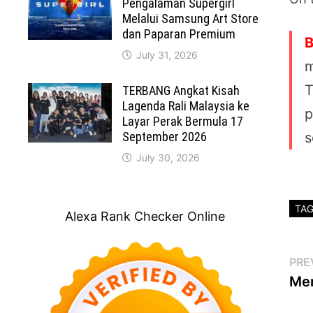
Pengalaman Supergirl
Melalui Samsung Art Store
dan Paparan Premium
B
July 31, 2026
m
T
TERBANG Angkat Kisah
Lagenda Rali Malaysia ke
p
Layar Perak Bermula 17
September 2026
s
July 30, 2026
TA
Alexa Rank Checker Online
Po
PRE
Men
na