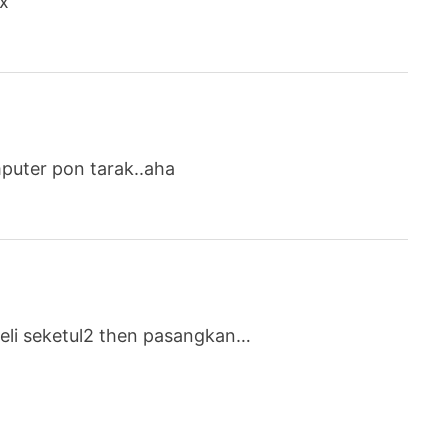
x
mputer pon tarak..aha
. beli seketul2 then pasangkan…