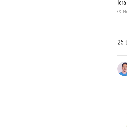
Iera
N
26 