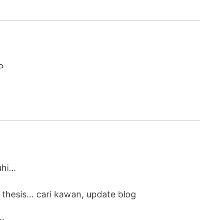
P
uhi…
at thesis… cari kawan, update blog