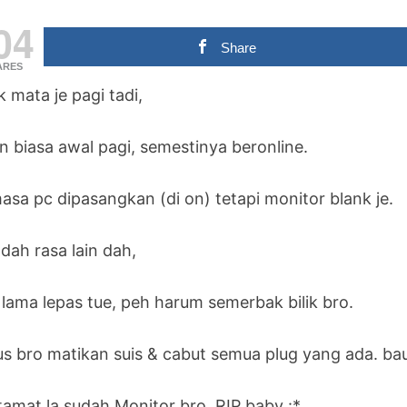
04
Share
ARES
k mata je pagi tadi,
n biasa awal pagi, semestinya beronline.
asa pc dipasangkan (di on) tetapi monitor blank je.
dah rasa lain dah,
 lama lepas tue, peh harum semerbak bilik bro.
us bro matikan suis & cabut semua plug yang ada. bau
tamat la sudah Monitor bro. RIP baby :*