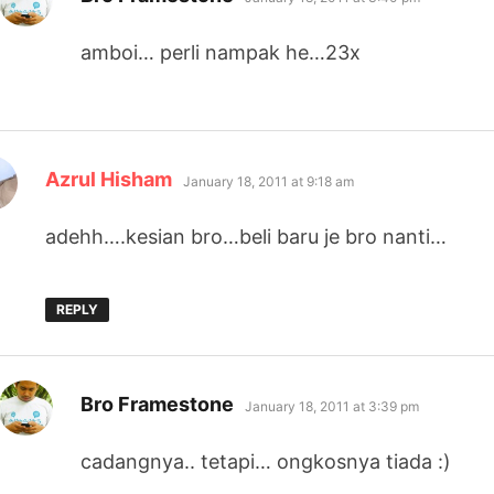
amboi… perli nampak he…23x
says:
Azrul Hisham
January 18, 2011 at 9:18 am
adehh….kesian bro…beli baru je bro nanti…
REPLY
says:
Bro Framestone
January 18, 2011 at 3:39 pm
cadangnya.. tetapi… ongkosnya tiada :)