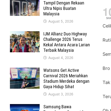
Tampil Dengan Rekaan
1
Ultra Nipis Buatan
Malaysia
SH
August 5, 2026
Celi
IJM Allianz Duo Highway
Challenge 2026 Terus
Ruti
Kekal Antara Acara Larian
Terbaik Malaysia
Sem
August 4, 2026
Bro 
Watsons Get Active
Carnival 2026 Meriahkan
Stadium Merdeka dengan
Tak
Gaya Hidup Sihat
August 3, 2026
Ter
Samsung Bawa
Oh 