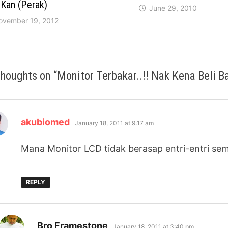
 Kan (Perak)
June 29, 2010
ovember 19, 2012
thoughts on “
Monitor Terbakar..!! Nak Kena Beli B
says:
akubiomed
January 18, 2011 at 9:17 am
Mana Monitor LCD tidak berasap entri-entri sem
REPLY
says:
Bro Framestone
January 18, 2011 at 3:40 pm