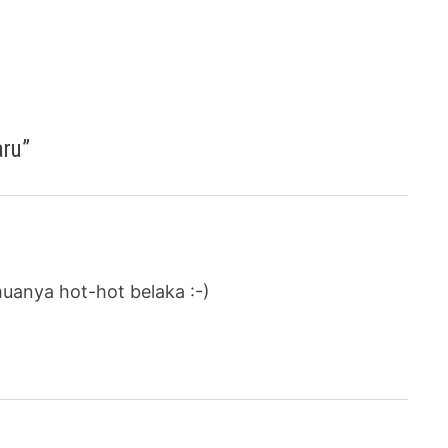
aru
”
uanya hot-hot belaka :-)