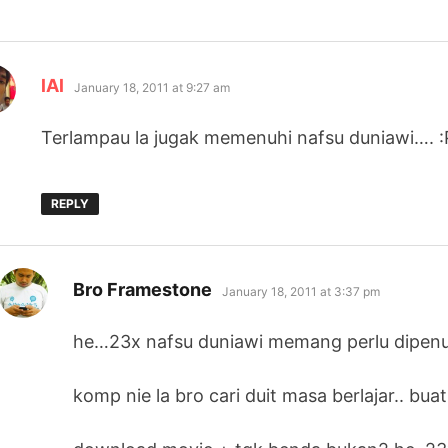
says:
lAl
January 18, 2011 at 9:27 am
Terlampau la jugak memenuhi nafsu duniawi…. :
REPLY
says:
Bro Framestone
January 18, 2011 at 3:37 pm
he…23x nafsu duniawi memang perlu dipen
komp nie la bro cari duit masa berlajar.. bu