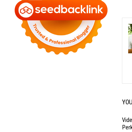
YOU
Vide
Per