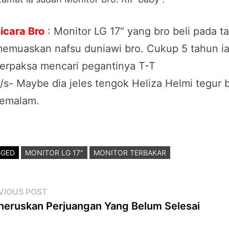
icara Bro
: Monitor LG 17″ yang bro beli pada 
emuaskan nafsu duniawi bro. Cukup 5 tahun ia
erpaksa mencari pegantinya T-T
/s- Maybe dia jeles tengok Heliza Helmi tegur br
emalam.
GGED
MONITOR LG 17"
MONITOR TERBAKAR
st
Previous
VIOUS POST
post:
eruskan Perjuangan Yang Belum Selesai
vigation