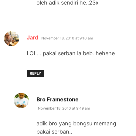
oleh adik sendiri he..23x
says:
Jard
November 18, 2010 at 9:10 am
LOL… pakai serban la beb. hehehe
REPLY
says:
Bro Framestone
November 18, 2010 at 9:49 am
adik bro yang bongsu memang
pakai serban..