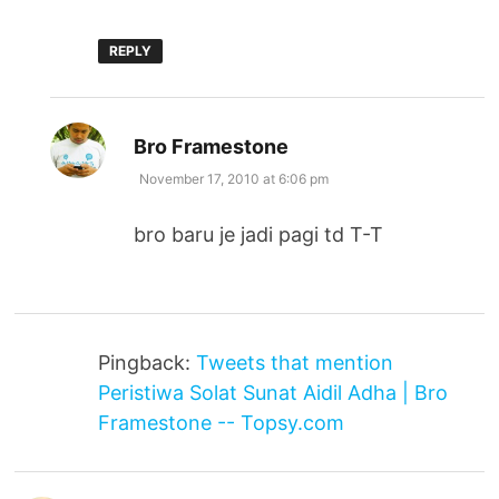
REPLY
says:
Bro Framestone
November 17, 2010 at 6:06 pm
bro baru je jadi pagi td T-T
Pingback:
Tweets that mention
Peristiwa Solat Sunat Aidil Adha | Bro
Framestone -- Topsy.com