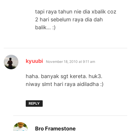
tapi raya tahun nie dia xbalik coz
2 hari sebelum raya dia dah
balik… :)
says:
kyuubi
November 18, 2010 at 9:11 am
haha. banyak sgt kereta. huk3.
niway slmt hari raya aidiladha :)
REPLY
says:
Bro Framestone