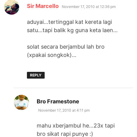
says:
Sir Marcello
November 17, 2010 at 12:36 pm
aduyai…tertinggal kat kereta lagi
satu…tapi balik kg guna keta laen…
solat secara berjambul lah bro
(xpakai songkok)…
REPLY
says:
Bro Framestone
November 17, 2010 at 4:11 pm
mahu xberjambul he…23x tapi
bro sikat rapi punye :)