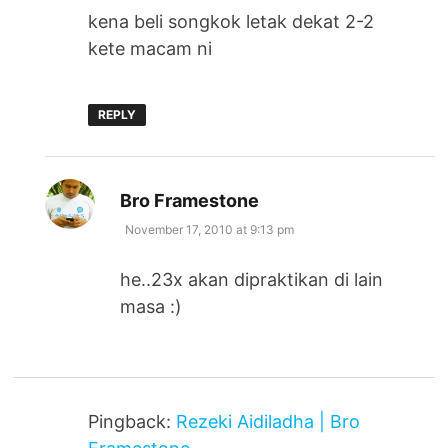
kena beli songkok letak dekat 2-2
kete macam ni
REPLY
says:
Bro Framestone
November 17, 2010 at 9:13 pm
he..23x akan dipraktikan di lain
masa :)
Pingback:
Rezeki Aidiladha | Bro