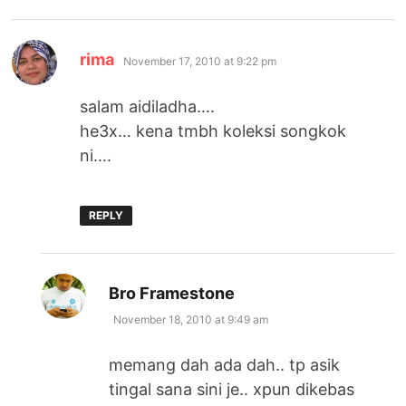
says:
rima
November 17, 2010 at 9:22 pm
salam aidiladha….
he3x… kena tmbh koleksi songkok
ni….
REPLY
says:
Bro Framestone
November 18, 2010 at 9:49 am
memang dah ada dah.. tp asik
tingal sana sini je.. xpun dikebas