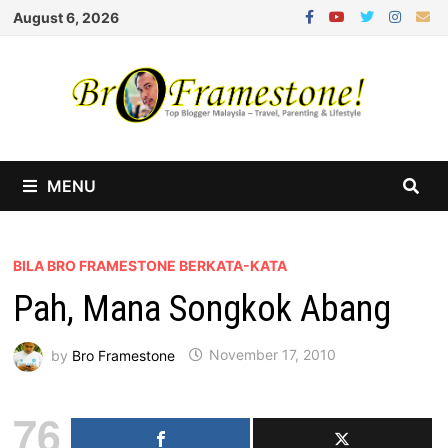
Skip
August 6, 2026
to
content
MENU
BILA BRO FRAMESTONE BERKATA-KATA
Pah, Mana Songkok Abang
by
Bro Framestone
November 17, 2010
76