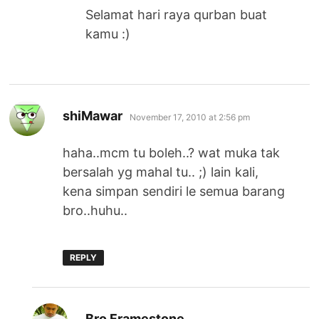
Selamat hari raya qurban buat
kamu :)
says:
shiMawar
November 17, 2010 at 2:56 pm
haha..mcm tu boleh..? wat muka tak
bersalah yg mahal tu.. ;) lain kali,
kena simpan sendiri le semua barang
bro..huhu..
REPLY
says:
Bro Framestone