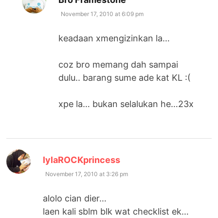
November 17, 2010 at 6:09 pm
keadaan xmengizinkan la…
coz bro memang dah sampai
dulu.. barang sume ade kat KL :(
xpe la… bukan selalukan he…23x
says:
lylaROCKprincess
November 17, 2010 at 3:26 pm
alolo cian dier…
laen kali sblm blk wat checklist ek…