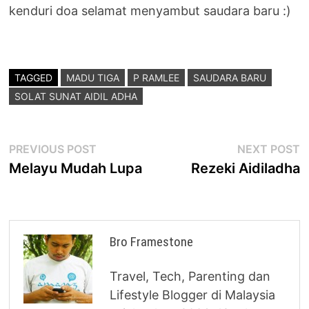
kenduri doa selamat menyambut saudara baru :)
TAGGED
MADU TIGA
P RAMLEE
SAUDARA BARU
SOLAT SUNAT AIDIL ADHA
Post
Previous
N
PREVIOUS POST
NEXT POST
post:
p
Melayu Mudah Lupa
Rezeki Aidiladha
navigation
Bro Framestone
Travel, Tech, Parenting dan
Lifestyle Blogger di Malaysia