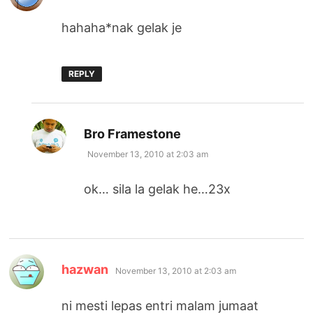
hahaha*nak gelak je
REPLY
says:
Bro Framestone
November 13, 2010 at 2:03 am
ok… sila la gelak he…23x
says:
hazwan
November 13, 2010 at 2:03 am
ni mesti lepas entri malam jumaat