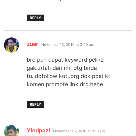
REPLY
says:
zuar
November 13, 2010 at 3:40 am
bro pun dapat keyword pelik2
gak..ntah dari mn dtg bnda
tu..dofollow kot..org dok post kt
komen promote link drg.hehe
REPLY
says:
Yiedpozi
November 13, 2010 at 9:16 am