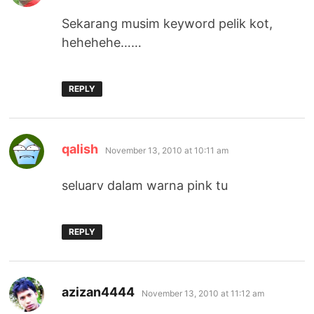
Sekarang musim keyword pelik kot,
hehehehe……
REPLY
says:
qalish
November 13, 2010 at 10:11 am
seluarv dalam warna pink tu
REPLY
says:
azizan4444
November 13, 2010 at 11:12 am