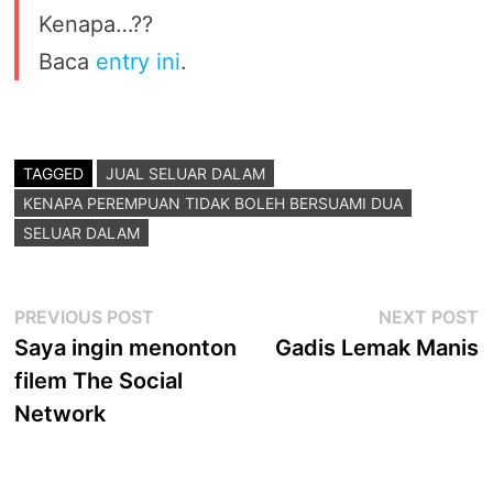
Kenapa…??
Baca
entry ini
.
TAGGED
JUAL SELUAR DALAM
KENAPA PEREMPUAN TIDAK BOLEH BERSUAMI DUA
SELUAR DALAM
Post
Previous
N
PREVIOUS POST
NEXT POST
post:
p
Saya ingin menonton
Gadis Lemak Manis
navigation
filem The Social
Network