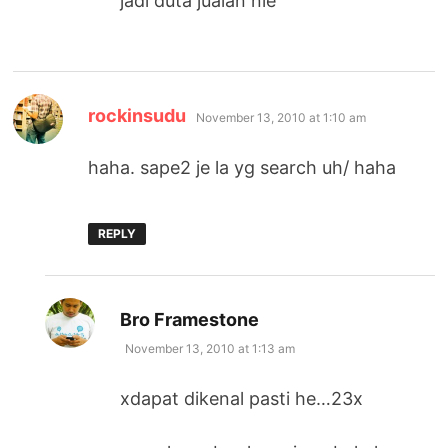
jadi duta jualan nie
says:
rockinsudu
November 13, 2010 at 1:10 am
haha. sape2 je la yg search uh/ haha
REPLY
says:
Bro Framestone
November 13, 2010 at 1:13 am
xdapat dikenal pasti he…23x