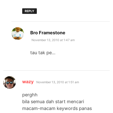
REPLY
says:
Bro Framestone
November 13, 2010 at 1:47 am
tau tak pe…
says:
wazy
November 13, 2010 at 1:51 am
perghh
bila semua dah start mencari
macam-macam keywords panas