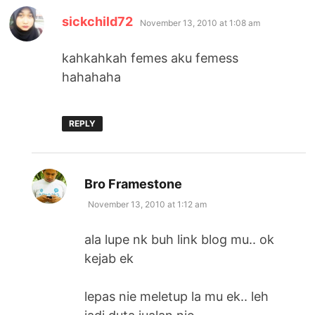
says:
sickchild72
November 13, 2010 at 1:08 am
kahkahkah femes aku femess
hahahaha
REPLY
says:
Bro Framestone
November 13, 2010 at 1:12 am
ala lupe nk buh link blog mu.. ok
kejab ek
lepas nie meletup la mu ek.. leh