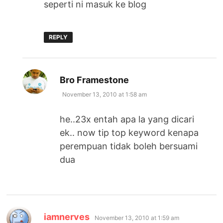
seperti ni masuk ke blog
REPLY
says:
Bro Framestone
November 13, 2010 at 1:58 am
he..23x entah apa la yang dicari
ek.. now tip top keyword kenapa
perempuan tidak boleh bersuami
dua
says:
iamnerves
November 13, 2010 at 1:59 am