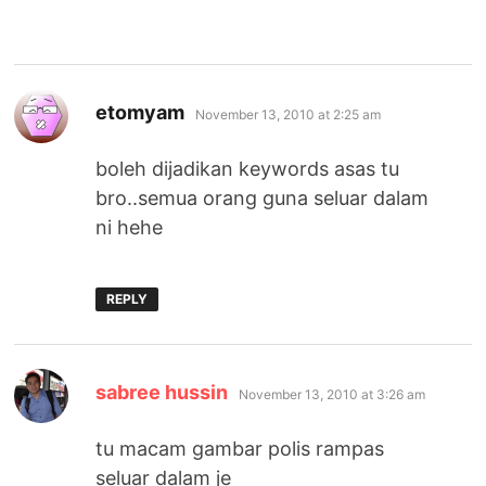
says:
etomyam
November 13, 2010 at 2:25 am
boleh dijadikan keywords asas tu
bro..semua orang guna seluar dalam
ni hehe
REPLY
says:
sabree hussin
November 13, 2010 at 3:26 am
tu macam gambar polis rampas
seluar dalam je