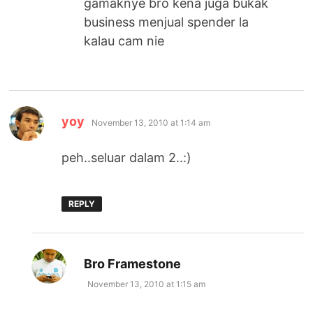
gamaknye bro kena juga bukak
business menjual spender la
kalau cam nie
says:
yoy
November 13, 2010 at 1:14 am
peh..seluar dalam 2..:)
REPLY
says:
Bro Framestone
November 13, 2010 at 1:15 am