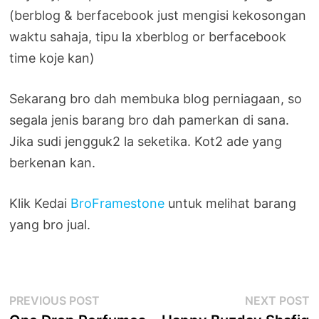
(berblog & berfacebook just mengisi kekosongan
waktu sahaja, tipu la xberblog or berfacebook
time koje kan)
Sekarang bro dah membuka blog perniagaan, so
segala jenis barang bro dah pamerkan di sana.
Jika sudi jengguk2 la seketika. Kot2 ade yang
berkenan kan.
Klik Kedai
BroFramestone
untuk melihat barang
yang bro jual.
Post
Previous
N
PREVIOUS POST
NEXT POST
post:
p