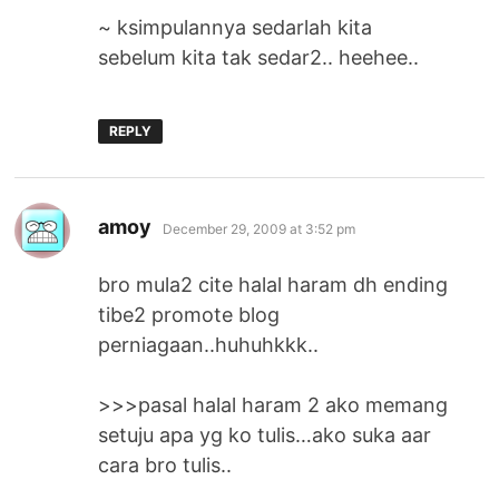
~ ksimpulannya sedarlah kita
sebelum kita tak sedar2.. heehee..
REPLY
says:
amoy
December 29, 2009 at 3:52 pm
bro mula2 cite halal haram dh ending
tibe2 promote blog
perniagaan..huhuhkkk..
>>>pasal halal haram 2 ako memang
setuju apa yg ko tulis…ako suka aar
cara bro tulis..