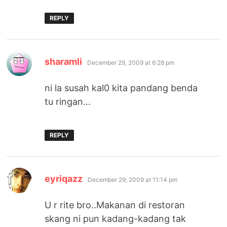
REPLY
says:
sharamli
December 29, 2009 at 6:28 pm
ni la susah kal0 kita pandang benda
tu ringan…
REPLY
says:
eyriqazz
December 29, 2009 at 11:14 pm
U r rite bro..Makanan di restoran
skang ni pun kadang-kadang tak