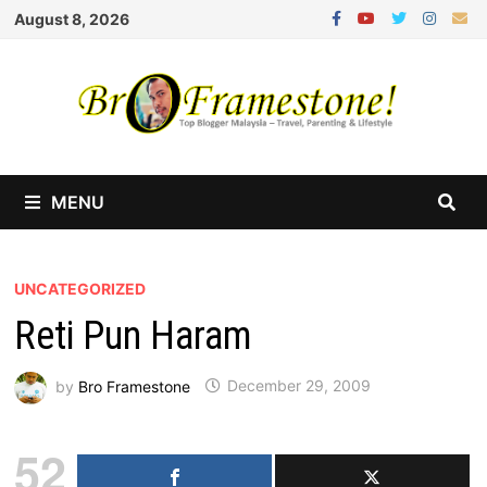
Skip
August 8, 2026
to
content
MENU
UNCATEGORIZED
Reti Pun Haram
by
Bro Framestone
December 29, 2009
52