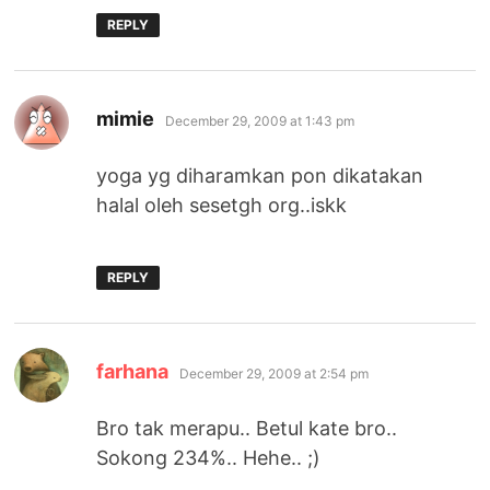
REPLY
says:
mimie
December 29, 2009 at 1:43 pm
yoga yg diharamkan pon dikatakan
halal oleh sesetgh org..iskk
REPLY
says:
farhana
December 29, 2009 at 2:54 pm
Bro tak merapu.. Betul kate bro..
Sokong 234%.. Hehe.. ;)