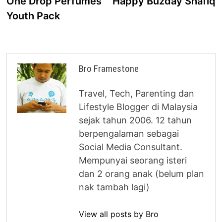
One Drop Perfumes
Happy Buzday Shafiq
navigation
Youth Pack
Bro Framestone
Travel, Tech, Parenting dan
Lifestyle Blogger di Malaysia
sejak tahun 2006. 12 tahun
berpengalaman sebagai
Social Media Consultant.
Mempunyai seorang isteri
dan 2 orang anak (belum plan
nak tambah lagi)
View all posts by Bro