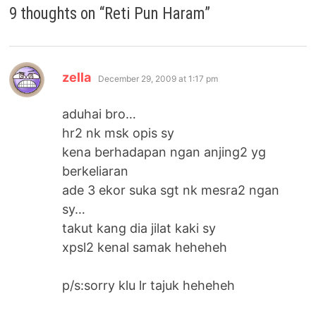
9 thoughts on “
Reti Pun Haram
”
says:
zella
December 29, 2009 at 1:17 pm
aduhai bro…
hr2 nk msk opis sy
kena berhadapan ngan anjing2 yg
berkeliaran
ade 3 ekor suka sgt nk mesra2 ngan
sy…
takut kang dia jilat kaki sy
xpsl2 kenal samak heheheh
p/s:sorry klu lr tajuk heheheh