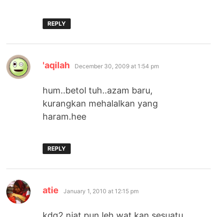
REPLY
says:
'aqilah
December 30, 2009 at 1:54 pm
hum..betol tuh..azam baru,
kurangkan mehalalkan yang
haram.hee
REPLY
says:
atie
January 1, 2010 at 12:15 pm
kdg2 niat pun leh wat kan sesuatu