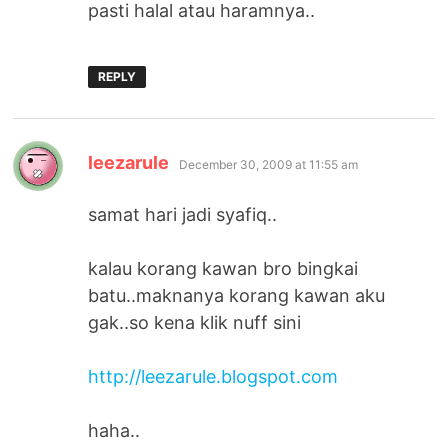
pasti halal atau haramnya..
REPLY
says:
leezarule
December 30, 2009 at 11:55 am
samat hari jadi syafiq..
kalau korang kawan bro bingkai
batu..maknanya korang kawan aku
gak..so kena klik nuff sini
http://leezarule.blogspot.com
haha..