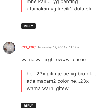
mne kan…. yg penting
utamakan yg kecik2 dulu ek
REPLY
says:
en_me
November 19, 2009 at 11:42 am
warna warni ghitewww.. ehehe
he…23x pilih je pe yg bro nk…
ade macam2 color he…23x
warna warni gitew
REPLY