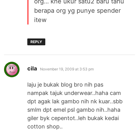
org… kne ukur satu2 baru tahu
berapa org yg punye spender
itew
REPLY
says:
cila
November 19, 2009 at 3:53 pm
laju je bukak blog bro nih pas
nampak tajuk underwear..haha cam
dpt agak lak gambo nih nk kuar..sbb
smlm dpt emel psl gambo nih..haha
giler byk cepentot..leh bukak kedai
cotton shop..