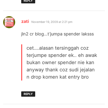
REPLY
says:
zati
November 19, 2009 at 2:21 pm
jln2 cr blog…t’jumpa spender laksss
cet….alasan tersinggah coz
terjumpe spender ek.. eh awak
bukan owner spender nie kan
anyway thank coz sudi jejalan
n drop komen kat entry bro
REPLY