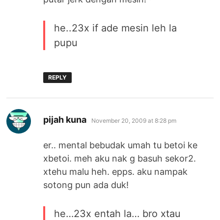
he..23x if ade mesin leh la
pupu
REPLY
says:
pijah kuna
November 20, 2009 at 8:28 pm
er.. mental bebudak umah tu betoi ke
xbetoi. meh aku nak g basuh sekor2.
xtehu malu heh. epps. aku nampak
sotong pun ada duk!
he…23x entah la… bro xtau