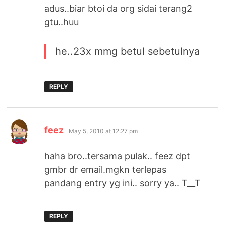
adus..biar btoi da org sidai terang2
gtu..huu
he..23x mmg betul sebetulnya
REPLY
says:
feez
May 5, 2010 at 12:27 pm
haha bro..tersama pulak.. feez dpt
gmbr dr email.mgkn terlepas
pandang entry yg ini.. sorry ya.. T__T
REPLY