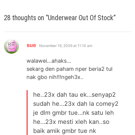
28 thoughts on “
Underwear Out Of Stock
”
says:
sue
November 19, 2009 at 11:10 am
walawei…ahaks…
sekarg den paham nper beria2 tul
nak gbo nih!!!ngeh3x..
he..23x dah tau ek…senyap2
sudah he…23x dah la comey2
je dlm gmbr tue…nk satu leh
he…23x mesti xleh kan..so
baik amik gmbr tue nk