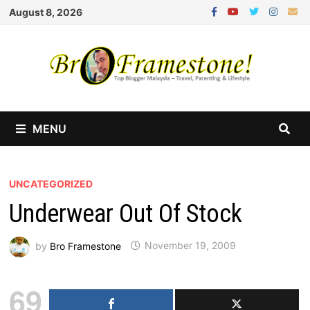
Skip
August 8, 2026
to
content
MENU
UNCATEGORIZED
Underwear Out Of Stock
by
Bro Framestone
November 19, 2009
69