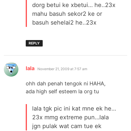
dorg betui ke xbetui… he..23x
mahu basuh sekor2 ke or
basuh sehelai2 he..23x
REPLY
says:
lala
November 21, 2009 at 7:57 am
ohh dah penah tengok ni HAHA,
ada high self esteem la org tu
lala tgk pic ini kat mne ek he…
23x mmg extreme pun…lala
jgn pulak wat cam tue ek