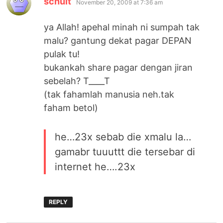
schult
November 20, 2009 at 7:36 am
ya Allah! apehal minah ni sumpah tak
malu? gantung dekat pagar DEPAN
pulak tu!
bukankah share pagar dengan jiran
sebelah? T____T
(tak fahamlah manusia neh.tak
faham betol)
he…23x sebab die xmalu la…
gamabr tuuuttt die tersebar di
internet he….23x
REPLY