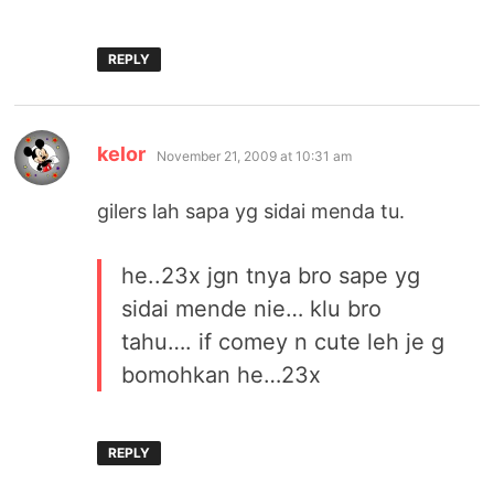
REPLY
says:
kelor
November 21, 2009 at 10:31 am
gilers lah sapa yg sidai menda tu.
he..23x jgn tnya bro sape yg
sidai mende nie… klu bro
tahu…. if comey n cute leh je g
bomohkan he…23x
REPLY