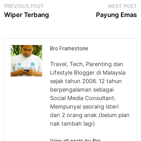
Post
Previous
N
PREVIOUS POST
NEXT POST
post:
p
Wiper Terbang
Payung Emas
navigation
Bro Framestone
Travel, Tech, Parenting dan
Lifestyle Blogger di Malaysia
sejak tahun 2006. 12 tahun
berpengalaman sebagai
Social Media Consultant.
Mempunyai seorang isteri
dan 2 orang anak (belum plan
nak tambah lagi)
View all posts by Bro