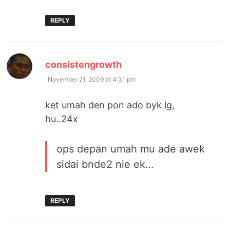
REPLY
says:
consistengrowth
November 21, 2009 at 4:31 pm
ket umah den pon ado byk lg,
hu..24x
ops depan umah mu ade awek
sidai bnde2 nie ek…
REPLY