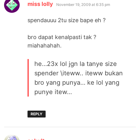
says:
miss lolly
November 19, 2009 at 6:35 pm
spendauuu 2tu size bape eh ?
bro dapat kenalpasti tak ?
miahahahah.
he…23x lol jgn la tanye size
spender \iteww.. iteww bukan
bro yang punya… ke lol yang
punye itew…
REPLY
says: