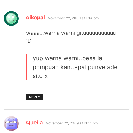
says:
cikepal
November 22, 2009 at 1:14 pm
waaa…warna warni gituuuuuuuuuuu
:D
yup warna warni..besa la
pompuan kan..epal punye ade
situ x
REPLY
says:
Queila
November 22, 2009 at 11:11 pm