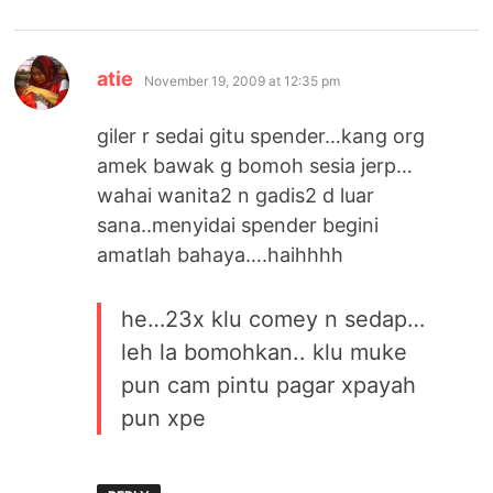
says:
atie
November 19, 2009 at 12:35 pm
giler r sedai gitu spender…kang org
amek bawak g bomoh sesia jerp…
wahai wanita2 n gadis2 d luar
sana..menyidai spender begini
amatlah bahaya….haihhhh
he…23x klu comey n sedap…
leh la bomohkan.. klu muke
pun cam pintu pagar xpayah
pun xpe