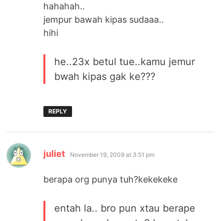
hahahah..
jempur bawah kipas sudaaa..
hihi
he..23x betul tue..kamu jemur
bwah kipas gak ke???
REPLY
says:
juliet
November 19, 2009 at 3:51 pm
berapa org punya tuh?kekekeke
entah la.. bro pun xtau berape