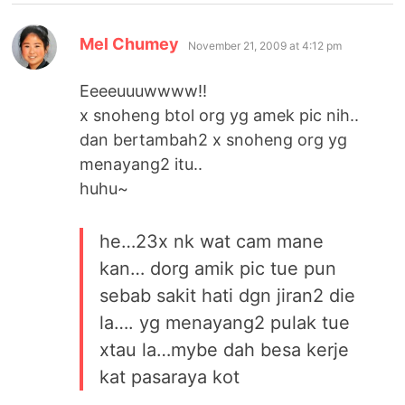
says:
Mel Chumey
November 21, 2009 at 4:12 pm
Eeeeuuuwwww!!
x snoheng btol org yg amek pic nih..
dan bertambah2 x snoheng org yg
menayang2 itu..
huhu~
he…23x nk wat cam mane
kan… dorg amik pic tue pun
sebab sakit hati dgn jiran2 die
la…. yg menayang2 pulak tue
xtau la…mybe dah besa kerje
kat pasaraya kot