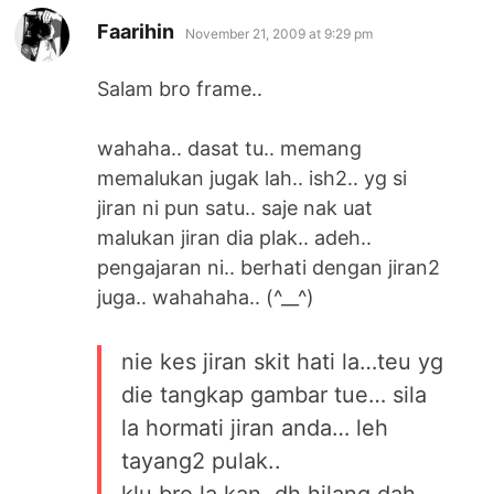
says:
Faarihin
November 21, 2009 at 9:29 pm
Salam bro frame..
wahaha.. dasat tu.. memang
memalukan jugak lah.. ish2.. yg si
jiran ni pun satu.. saje nak uat
malukan jiran dia plak.. adeh..
pengajaran ni.. berhati dengan jiran2
juga.. wahahaha.. (^__^)
nie kes jiran skit hati la…teu yg
die tangkap gambar tue… sila
la hormati jiran anda… leh
tayang2 pulak..