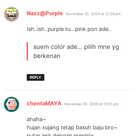
says:
Nazz@Purple
November 20, 2009 at 12:38 pm
Ish..ish..purple tu…pink pon ade..
suem color ade… pilih mne yg
berkenan
REPLY
says:
chentaMAYA
November 20, 2009 at 12:51 pm
ahaha~
hujan xujang tetap basuh baju bro~
putar jerk dengan mesin!~