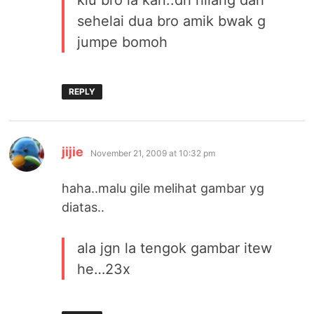
klu bro la kan..dh hilang dah
sehelai dua bro amik bwak g
jumpe bomoh
REPLY
says:
jijie
November 21, 2009 at 10:32 pm
haha..malu gile melihat gambar yg
diatas..
ala jgn la tengok gambar itew
he…23x