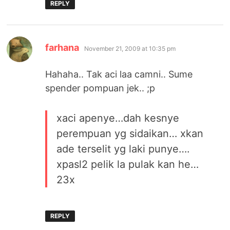
REPLY
says:
farhana
November 21, 2009 at 10:35 pm
Hahaha.. Tak aci laa camni.. Sume
spender pompuan jek.. ;p
xaci apenye…dah kesnye
perempuan yg sidaikan… xkan
ade terselit yg laki punye….
xpasl2 pelik la pulak kan he…
23x
REPLY