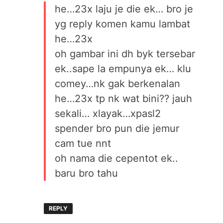
he…23x laju je die ek… bro je
yg reply komen kamu lambat
he…23x
oh gambar ini dh byk tersebar
ek..sape la empunya ek… klu
comey…nk gak berkenalan
he…23x tp nk wat bini?? jauh
sekali… xlayak…xpasl2
spender bro pun die jemur
cam tue nnt
oh nama die cepentot ek..
baru bro tahu
REPLY