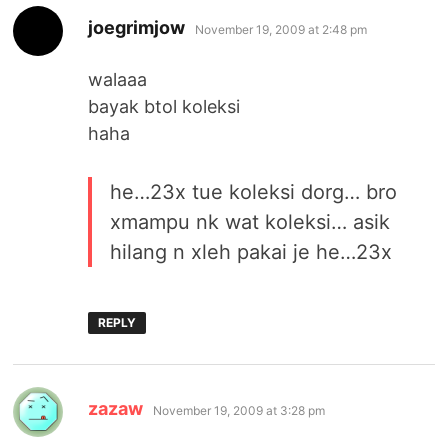
says:
joegrimjow
November 19, 2009 at 2:48 pm
walaaa
bayak btol koleksi
haha
he…23x tue koleksi dorg… bro
xmampu nk wat koleksi… asik
hilang n xleh pakai je he…23x
REPLY
says:
zazaw
November 19, 2009 at 3:28 pm