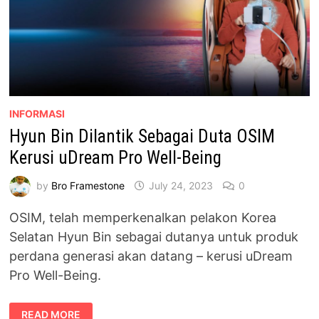
INFORMASI
Hyun Bin Dilantik Sebagai Duta OSIM
Kerusi uDream Pro Well-Being
by
Bro Framestone
July 24, 2023
0
OSIM, telah memperkenalkan pelakon Korea
Selatan Hyun Bin sebagai dutanya untuk produk
perdana generasi akan datang – kerusi uDream
Pro Well-Being.
HYUN
READ MORE
BIN