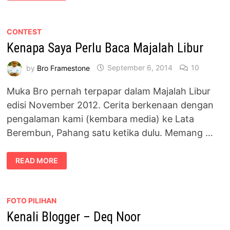
INDONESIA
–
4.5GB
PELAN
DATA
CONTEST
DENGAN
Kenapa Saya Perlu Baca Majalah Libur
SIMPATI
by
Bro Framestone
September 6, 2014
10
Muka Bro pernah terpapar dalam Majalah Libur
edisi November 2012. Cerita berkenaan dengan
pengalaman kami (kembara media) ke Lata
Berembun, Pahang satu ketika dulu. Memang …
KENAPA
READ MORE
SAYA
PERLU
BACA
MAJALAH
LIBUR
FOTO PILIHAN
Kenali Blogger – Deq Noor