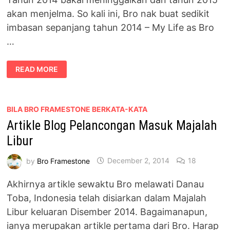
akan menjelma. So kali ini, Bro nak buat sedikit
imbasan sepanjang tahun 2014 – My Life as Bro
…
IMBASAN
READ MORE
2014
–
MY
LIFE
AS
BRO
BILA BRO FRAMESTONE BERKATA-KATA
FRAMESTONE
Artikle Blog Pelancongan Masuk Majalah
Libur
by
Bro Framestone
December 2, 2014
18
Akhirnya artikle sewaktu Bro melawati Danau
Toba, Indonesia telah disiarkan dalam Majalah
Libur keluaran Disember 2014. Bagaimanapun,
ianya merupakan artikle pertama dari Bro. Harap