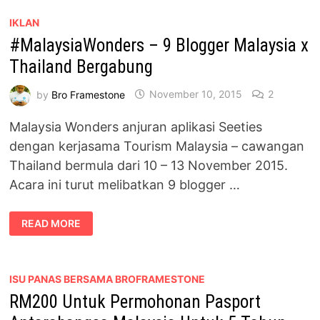
STREET
BERSAMA
BLOGGER
IKLAN
THAILAND
#MalaysiaWonders – 9 Blogger Malaysia x
Thailand Bergabung
by
Bro Framestone
November 10, 2015
2
Malaysia Wonders anjuran aplikasi Seeties
dengan kerjasama Tourism Malaysia – cawangan
Thailand bermula dari 10 – 13 November 2015.
Acara ini turut melibatkan 9 blogger …
#MALAYSIAWONDERS
READ MORE
–
9
BLOGGER
MALAYSIA
X
THAILAND
ISU PANAS BERSAMA BROFRAMESTONE
BERGABUNG
RM200 Untuk Permohonan Pasport