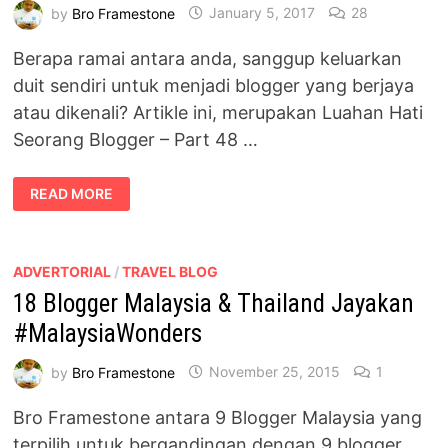
by
Bro Framestone
January 5, 2017
28
Berapa ramai antara anda, sanggup keluarkan
duit sendiri untuk menjadi blogger yang berjaya
atau dikenali? Artikle ini, merupakan Luahan Hati
Seorang Blogger – Part 48 …
LUAHAN
READ MORE
HATI
SEORANG
BLOGGER
[PART
–
48]
ADVERTORIAL
/
TRAVEL BLOG
KELUAR
18 Blogger Malaysia & Thailand Jayakan
DUIT
SENDIRI
UNTUK
#MalaysiaWonders
JADI
BLOGGER
BERJAYA
by
Bro Framestone
November 25, 2015
1
Bro Framestone antara 9 Blogger Malaysia yang
terpilih untuk bergandingan dengan 9 blogger