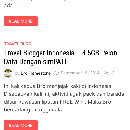
ada …
ARTIKLE
READ MORE
BLOG
PELANCONGAN
MASUK
MAJALAH
LIBUR
TRAVEL BLOG
Travel Blogger Indonesia – 4.5GB Pelan
Data Dengan simPATI
by
Bro Framestone
September 15, 2014
13
Ini kali kedua Bro menjejak kaki di Indonesia
Disebabkan kali ini, aktiviti agak pack dan berada
diluar kawasan liputan FREE WiFi. Maka Bro
bercadang menggunakan …
TRAVEL
READ MORE
BLOGGER