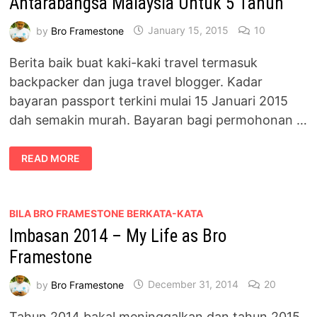
Antarabangsa Malaysia Untuk 5 Tahun
by
Bro Framestone
January 15, 2015
10
Berita baik buat kaki-kaki travel termasuk
backpacker dan juga travel blogger. Kadar
bayaran passport terkini mulai 15 Januari 2015
dah semakin murah. Bayaran bagi permohonan …
RM200
READ MORE
UNTUK
PERMOHONAN
PASPORT
ANTARABANGSA
MALAYSIA
UNTUK
BILA BRO FRAMESTONE BERKATA-KATA
5
Imbasan 2014 – My Life as Bro
TAHUN
Framestone
by
Bro Framestone
December 31, 2014
20
Tahun 2014 bakal meninggalkan dan tahun 2015