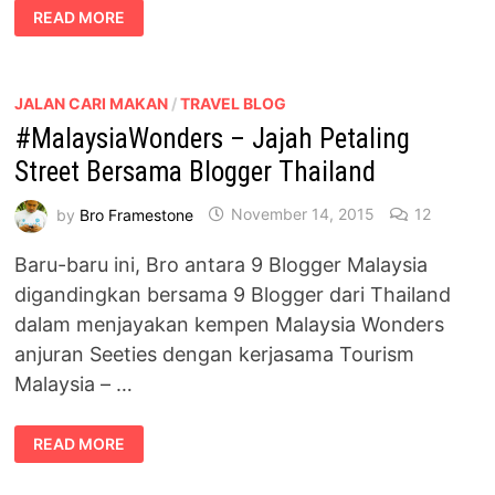
#MALAYSIAWONDERS
READ MORE
–
CABARAN
TEH
TARIK
BLOGGER
MALAYSIA
JALAN CARI MAKAN
/
TRAVEL BLOG
VS
#MalaysiaWonders – Jajah Petaling
THAILAND
Street Bersama Blogger Thailand
by
Bro Framestone
November 14, 2015
12
Baru-baru ini, Bro antara 9 Blogger Malaysia
digandingkan bersama 9 Blogger dari Thailand
dalam menjayakan kempen Malaysia Wonders
anjuran Seeties dengan kerjasama Tourism
Malaysia – …
#MALAYSIAWONDERS
READ MORE
–
JAJAH
PETALING