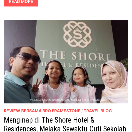
READ MORE
BARU
DI
THE
SHORE
OCEANARIUM,
MELAKA
MULAI
1
DISEMBER
2019
REVIEW BERSAMA BRO FRAMESTONE
/
TRAVEL BLOG
Menginap di The Shore Hotel &
Residences, Melaka Sewaktu Cuti Sekolah