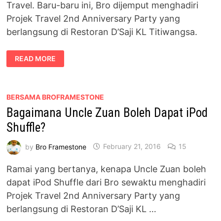
Travel. Baru-baru ini, Bro dijemput menghadiri
Projek Travel 2nd Anniversary Party yang
berlangsung di Restoran D’Saji KL Titiwangsa.
SELAMAT
READ MORE
ULANG
TAHUN
KE-
2
BUAT
PROJEK
BERSAMA BROFRAMESTONE
TRAVEL
Bagaimana Uncle Zuan Boleh Dapat iPod
Shuffle?
by
Bro Framestone
February 21, 2016
15
Ramai yang bertanya, kenapa Uncle Zuan boleh
dapat iPod Shuffle dari Bro sewaktu menghadiri
Projek Travel 2nd Anniversary Party yang
berlangsung di Restoran D’Saji KL …