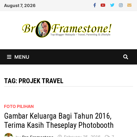
Skip
August 7, 2026
to
content
MENU
TAG:
PROJEK TRAVEL
FOTO PILIHAN
Gambar Keluarga Bagi Tahun 2016,
Terima Kasih Theseplay Photobooth
by
Bro Framestone
February 25, 2016
7