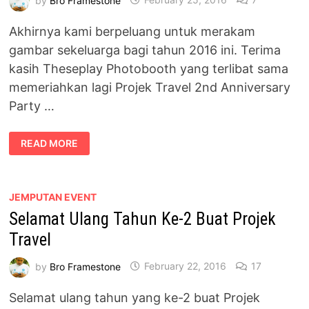
Akhirnya kami berpeluang untuk merakam
gambar sekeluarga bagi tahun 2016 ini. Terima
kasih Theseplay Photobooth yang terlibat sama
memeriahkan lagi Projek Travel 2nd Anniversary
Party …
GAMBAR
READ MORE
KELUARGA
BAGI
TAHUN
2016,
TERIMA
KASIH
JEMPUTAN EVENT
THESEPLAY
Selamat Ulang Tahun Ke-2 Buat Projek
PHOTOBOOTH
Travel
by
Bro Framestone
February 22, 2016
17
Selamat ulang tahun yang ke-2 buat Projek