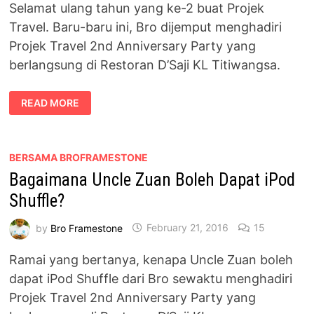
Selamat ulang tahun yang ke-2 buat Projek
Travel. Baru-baru ini, Bro dijemput menghadiri
Projek Travel 2nd Anniversary Party yang
berlangsung di Restoran D’Saji KL Titiwangsa.
SELAMAT
READ MORE
ULANG
TAHUN
KE-
2
BUAT
PROJEK
BERSAMA BROFRAMESTONE
TRAVEL
Bagaimana Uncle Zuan Boleh Dapat iPod
Shuffle?
by
Bro Framestone
February 21, 2016
15
Ramai yang bertanya, kenapa Uncle Zuan boleh
dapat iPod Shuffle dari Bro sewaktu menghadiri
Projek Travel 2nd Anniversary Party yang