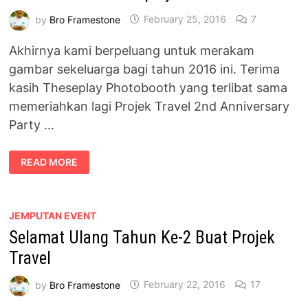
by
Bro Framestone
February 25, 2016
7
Akhirnya kami berpeluang untuk merakam
gambar sekeluarga bagi tahun 2016 ini. Terima
kasih Theseplay Photobooth yang terlibat sama
memeriahkan lagi Projek Travel 2nd Anniversary
Party …
GAMBAR
READ MORE
KELUARGA
BAGI
TAHUN
2016,
TERIMA
KASIH
JEMPUTAN EVENT
THESEPLAY
Selamat Ulang Tahun Ke-2 Buat Projek
PHOTOBOOTH
Travel
by
Bro Framestone
February 22, 2016
17