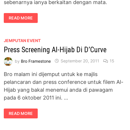
sebenarnya ianya berkaitan dengan mata.
REVIEW
READ MORE
FILEM
AL-
HIJAB
JEMPUTAN EVENT
Press Screening Al-Hijab Di D’Curve
by
Bro Framestone
September 20, 2011
15
Bro malam ini dijemput untuk ke majlis
pelancaran dan press conference untuk filem Al-
Hijab yang bakal menemui anda di pawagam
pada 6 oktober 2011 ini. …
PRESS
READ MORE
SCREENING
AL-
HIJAB
DI