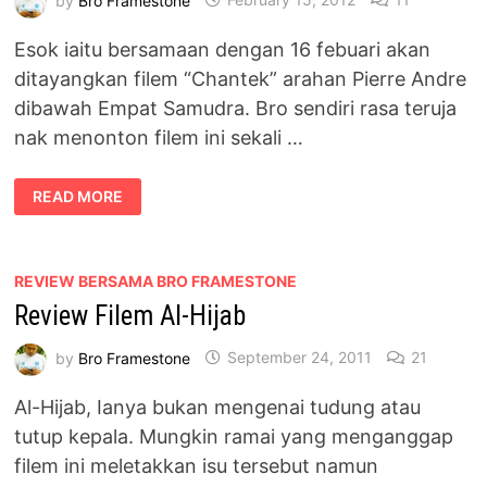
Esok iaitu bersamaan dengan 16 febuari akan
ditayangkan filem “Chantek” arahan Pierre Andre
dibawah Empat Samudra. Bro sendiri rasa teruja
nak menonton filem ini sekali …
GAMBAR
READ MORE
SEKITAR
MAJLIS
PRA
TONTON
DAN
SIDANG
REVIEW BERSAMA BRO FRAMESTONE
MEDIA
Review Filem Al-Hijab
FILEM
CHANTEK
by
Bro Framestone
September 24, 2011
21
Al-Hijab, Ianya bukan mengenai tudung atau
tutup kepala. Mungkin ramai yang menganggap
filem ini meletakkan isu tersebut namun