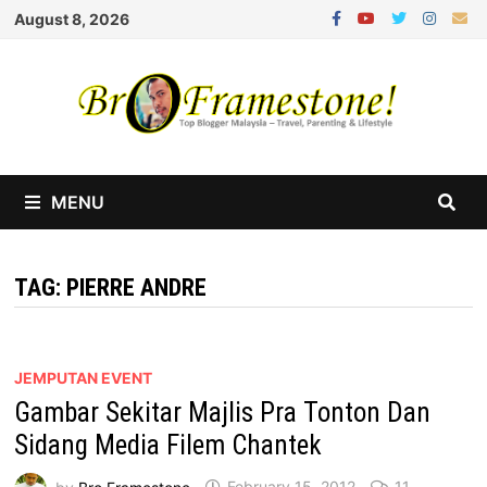
Skip
August 8, 2026
to
content
MENU
TAG:
PIERRE ANDRE
JEMPUTAN EVENT
Gambar Sekitar Majlis Pra Tonton Dan
Sidang Media Filem Chantek
by
Bro Framestone
February 15, 2012
11