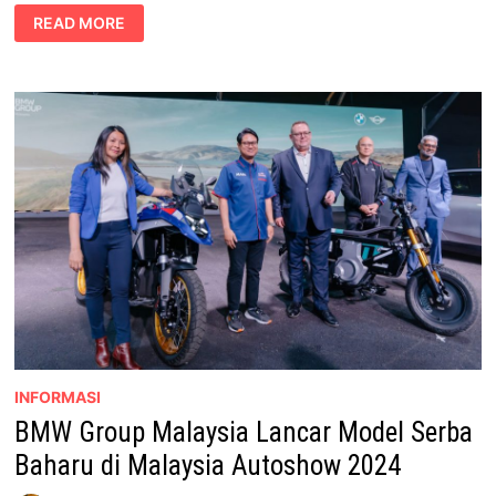
PROTON
READ MORE
S70
R3
JADI
TUMPUAN
DI
MALAYSIA
AUTOSHOW
2024
INFORMASI
BMW Group Malaysia Lancar Model Serba
Baharu di Malaysia Autoshow 2024