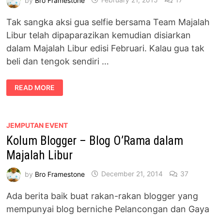
Tak sangka aksi gua selfie bersama Team Majalah
Libur telah dipaparazikan kemudian disiarkan
dalam Majalah Libur edisi Februari. Kalau gua tak
beli dan tengok sendiri …
AKSI
READ MORE
SELFIE
MASUK
MAJALAH
LIBUR
EDISI
FEBRUARI
JEMPUTAN EVENT
Kolum Blogger – Blog O’Rama dalam
Majalah Libur
by
Bro Framestone
December 21, 2014
37
Ada berita baik buat rakan-rakan blogger yang
mempunyai blog berniche Pelancongan dan Gaya