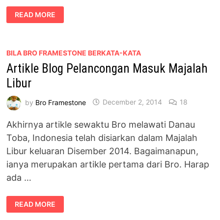
CONTEST
READ MORE
LUNCH
BERSAMA
BLOOGGERS
MEDIA
DAN
MAJALAH
BILA BRO FRAMESTONE BERKATA-KATA
LIBUR
Artikle Blog Pelancongan Masuk Majalah
Libur
by
Bro Framestone
December 2, 2014
18
Akhirnya artikle sewaktu Bro melawati Danau
Toba, Indonesia telah disiarkan dalam Majalah
Libur keluaran Disember 2014. Bagaimanapun,
ianya merupakan artikle pertama dari Bro. Harap
ada …
ARTIKLE
READ MORE
BLOG
PELANCONGAN