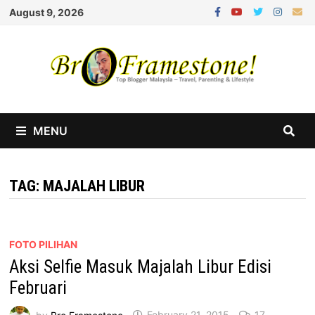
Skip
August 9, 2026
to
content
MENU
TAG:
MAJALAH LIBUR
FOTO PILIHAN
Aksi Selfie Masuk Majalah Libur Edisi
Februari
by
Bro Framestone
February 21, 2015
17