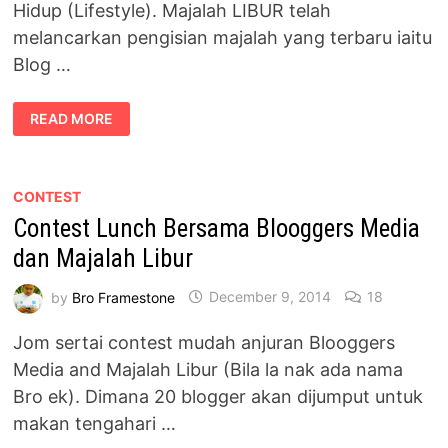
Hidup (Lifestyle). Majalah LIBUR telah
melancarkan pengisian majalah yang terbaru iaitu
Blog …
KOLUM
READ MORE
BLOGGER
–
BLOG
O’RAMA
DALAM
MAJALAH
CONTEST
LIBUR
Contest Lunch Bersama Blooggers Media
dan Majalah Libur
by
Bro Framestone
December 9, 2014
18
Jom sertai contest mudah anjuran Blooggers
Media and Majalah Libur (Bila la nak ada nama
Bro ek). Dimana 20 blogger akan dijumput untuk
makan tengahari …