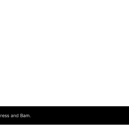
ress
and
Bam
.