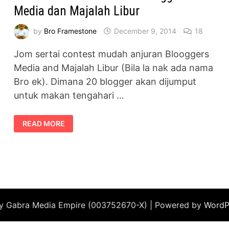
Media dan Majalah Libur
by
Bro Framestone
December 9, 2014
18
Jom sertai contest mudah anjuran Blooggers
Media and Majalah Libur (Bila la nak ada nama
Bro ek). Dimana 20 blogger akan dijumput
untuk makan tengahari …
CONTEST
READ MORE
LUNCH
BERSAMA
BLOOGGERS
MEDIA
DAN
MAJALAH
LIBUR
by Gabra Media Empire (003752670-X) | Powered by
WordP