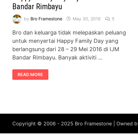
Bandar Rimbayu
by
Bro Framestone
May 30, 2016
5
Bro dan keluarga tidak melepaskan peluang
untuk menyertai Happy Family Day yang
berlangsung dari 28 – 29 Mei 2016 di IJM
Bandar Rimbayu. Banyak aktiviti …
HAPPY
READ MORE
FAMILY
DAY
ANJURAN
IJM
LAND
DI
BANDAR
RIMBAYU
Copyright © 2006 - 2025 Bro Framestone | Owned 