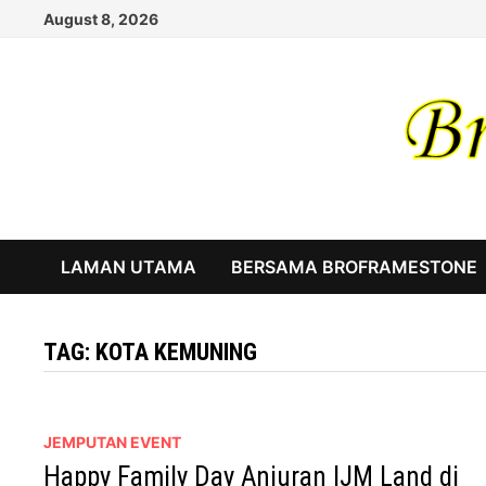
Skip
August 8, 2026
to
content
LAMAN UTAMA
BERSAMA BROFRAMESTONE
TAG:
KOTA KEMUNING
JEMPUTAN EVENT
Happy Family Day Anjuran IJM Land di