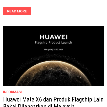
PRA-
READ MORE
TEMPAH
HUAWEI
MATE
X6:
TAWARAN
REBAT
SEHINGGA
RM2,000
INFORMASI
Huawei Mate X6 dan Produk Flagship Lain
Bakal Dilancarkan di Malaysia