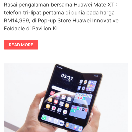
Rasai pengalaman bersama Huawei Mate XT :
telefon tri-lipat pertama di dunia pada harga
RM14,999, di Pop-up Store Huawei Innovative
Foldable di Pavilion KL
HUAWEI
READ MORE
MATE
XT
DI
POP-
UP
STORE
HUAWEI
INNOVATIVE
FOLDABLE
TERBESAR,
PAVILION
KL!