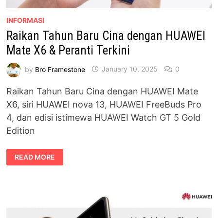
INFORMASI
Raikan Tahun Baru Cina dengan HUAWEI
Mate X6 & Peranti Terkini
by
Bro Framestone
January 10, 2025
0
Raikan Tahun Baru Cina dengan HUAWEI Mate
X6, siri HUAWEI nova 13, HUAWEI FreeBuds Pro
4, dan edisi istimewa HUAWEI Watch GT 5 Gold
Edition
RAIKAN
READ MORE
TAHUN
BARU
CINA
DENGAN
HUAWEI
MATE
X6
&
PERANTI