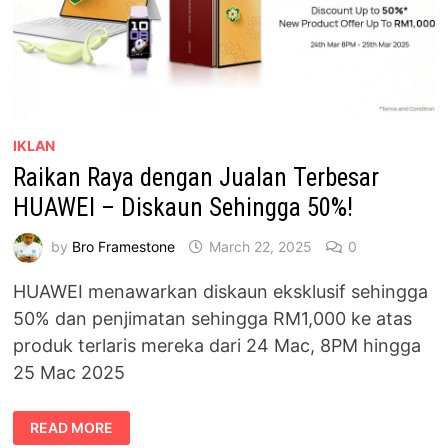
IKLAN
Raikan Raya dengan Jualan Terbesar
HUAWEI – Diskaun Sehingga 50%!
by
Bro Framestone
March 22, 2025
0
HUAWEI menawarkan diskaun eksklusif sehingga
50% dan penjimatan sehingga RM1,000 ke atas
produk terlaris mereka dari 24 Mac, 8PM hingga
25 Mac 2025
RAIKAN
READ MORE
RAYA
DENGAN