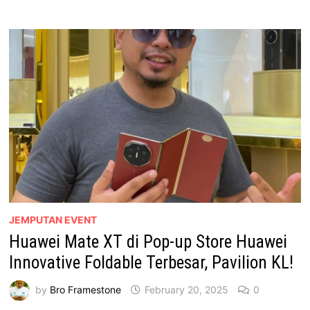
JUALAN
TERBESAR
HUAWEI
–
DISKAUN
SEHINGGA
50%!
JEMPUTAN EVENT
Huawei Mate XT di Pop-up Store Huawei
Innovative Foldable Terbesar, Pavilion KL!
by
Bro Framestone
February 20, 2025
0