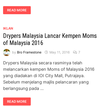
DRYPERS
READ MORE
MALAYSIA
BERI
KESELESAAN
KEPADA
ANAK
YATIM
IKLAN
MELALUI
Drypers Malaysia Lancar Kempen Moms
KEMPEN
SHARE
A
of Malaysia 2016
LITTLE
COMFORT
2017
by
Bro Framestone
May 11, 2016
7
Drypers Malaysia secara rasminya telah
melancarkan kempen Moms of Malaysia 2016
yang diadakan di IOI City Mall, Putrajaya.
Sebelum menjelang majlis pelancaran yang
berlangsung pada …
DRYPERS
READ MORE
MALAYSIA
LANCAR