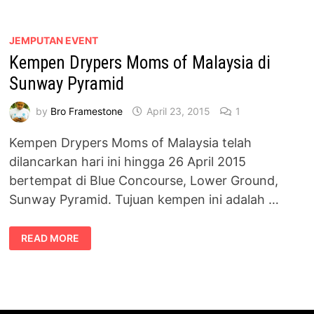
KEMPEN
MOMS
OF
MALAYSIA
JEMPUTAN EVENT
2016
Kempen Drypers Moms of Malaysia di
Sunway Pyramid
by
Bro Framestone
April 23, 2015
1
Kempen Drypers Moms of Malaysia telah
dilancarkan hari ini hingga 26 April 2015
bertempat di Blue Concourse, Lower Ground,
Sunway Pyramid. Tujuan kempen ini adalah …
KEMPEN
READ MORE
DRYPERS
MOMS
OF
MALAYSIA
DI
SUNWAY
PYRAMID