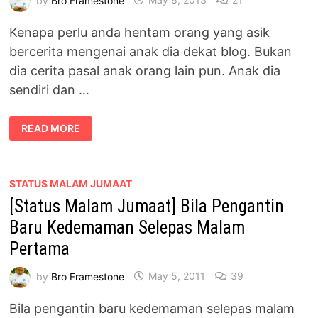
Kenapa perlu anda hentam orang yang asik
bercerita mengenai anak dia dekat blog. Bukan
dia cerita pasal anak orang lain pun. Anak dia
sendiri dan …
LUAHAN
READ MORE
HATI
SEORANG
BLOGGER
[PART
35]
–
STATUS MALAM JUMAAT
SALAH
[Status Malam Jumaat] Bila Pengantin
KE
CERITA
PASAL
Baru Kedemaman Selepas Malam
ANAK
DEKAT
Pertama
BLOG
by
Bro Framestone
May 5, 2011
39
Bila pengantin baru kedemaman selepas malam