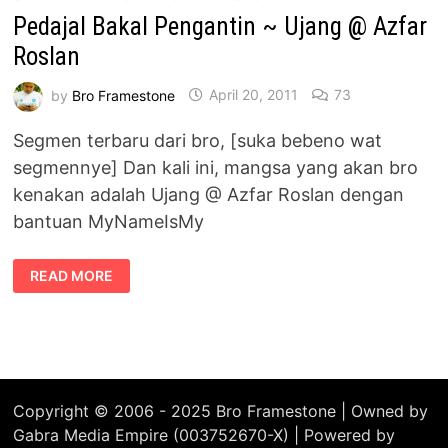
Pedajal Bakal Pengantin ~ Ujang @ Azfar
Roslan
by
Bro Framestone
April 20, 2011
73
Segmen terbaru dari bro, [suka bebeno wat
segmennye] Dan kali ini, mangsa yang akan bro
kenakan adalah Ujang @ Azfar Roslan dengan
bantuan MyNameIsMy
PEDAJAL
READ MORE
BAKAL
PENGANTIN
~
UJANG
@
AZFAR
ROSLAN
Copyright © 2006 - 2025 Bro Framestone | Owned by
Gabra Media Empire (003752670-X) | Powered by