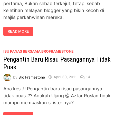
pertama, Bukan sebab terkejut, tetapi sebab
keletihan melayan blogger yang bikin kecoh di
majlis perkahwinan mereka.
[STATUS
READ MORE
MALAM
JUMAAT]
BILA
PENGANTIN
BARU
KEDEMAMAN
ISU PANAS BERSAMA BROFRAMESTONE
SELEPAS
Pengantin Baru Risau Pasangannya Tidak
MALAM
PERTAMA
Puas
by
Bro Framestone
April 30, 2011
14
Apa kes..!! Pengantin baru risau pasangannya
tidak puas..?? Adakah Ujang @ Azfar Roslan tidak
mampu memuaskan si isterinya?
PENGANTIN