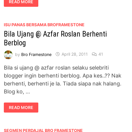
READ MORE
BARU
RISAU
PASANGANNYA
TIDAK
PUAS
ISU PANAS BERSAMA BROFRAMESTONE
Bila Ujang @ Azfar Roslan Berhenti
Berblog
by
Bro Framestone
April 28, 2011
41
Bila si ujang @ azfar roslan selaku selebriti
blogger ingin berhenti berblog. Apa kes..?? Nak
berhenti, berhenti je la. Tiada siapa nak halang.
Blog ko, …
BILA
READ MORE
UJANG
@
AZFAR
ROSLAN
BERHENTI
BERBLOG
SEGMEN PERDAJAL BRO FRAMESTONE