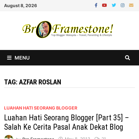
Skip
August 8, 2026
to
content
MENU
TAG:
AZFAR ROSLAN
LUAHAN HATI SEORANG BLOGGER
Luahan Hati Seorang Blogger [Part 35] –
Salah Ke Cerita Pasal Anak Dekat Blog
by
Bro Framestone
May 8, 2013
21