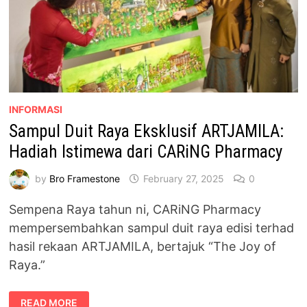
INFORMASI
Sampul Duit Raya Eksklusif ARTJAMILA:
Hadiah Istimewa dari CARiNG Pharmacy
by
Bro Framestone
February 27, 2025
0
Sempena Raya tahun ni, CARiNG Pharmacy
mempersembahkan sampul duit raya edisi terhad
hasil rekaan ARTJAMILA, bertajuk “The Joy of
Raya.”
SAMPUL
READ MORE
DUIT